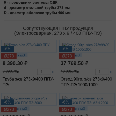
6 - проводники системы ОДК
d - диаметр стальной трубы 273 мм
D - диаметр оболочки трубы 400 мм
Сопутствующая ППУ продукция
(Электросварная, 273 х 9 / 400 ППУ-ПЭ)
-6%
-6%
70.87 кг / м3
142 кг / м3
Ø273
Ø273
8 390.30 ₽
37 769.50 ₽
8 893.70р
40 035.70р
Труба э/св 273х9/400 ППУ-
Отвод 90гр. э/св 273х9/400
ПЭ
ППУ-ПЭ 1000/1000
-6%
-6%
250.27 кг / м3
150.82 кг / м3
Ø273
Ø273