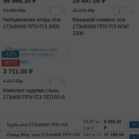
59 868.30 ₽
29 457.00 ₽
63 460.40р
31 224.40р
Неподвижная опора э/св
Концевой элемент э/св
273х9/400 ППУ-ПЭ 3000
273х9/400 ППУ-ПЭ МЗИ
2200
-12%
8.52 кг / м3
Ø273
3 711.00 ₽
4 217.00р
Комплект заделки стыка
273/400 ППУ-ПЭ ТЕПЛО-6
70.87 кг /
8 390.30
Труба э/св 273х9/400 ППУ-ПЭ
+
1 м.п.
₽
Отвод 90гр. э/св 273х9/400 ППУ-ПЭ
142 кг / 1
37 769.50
+