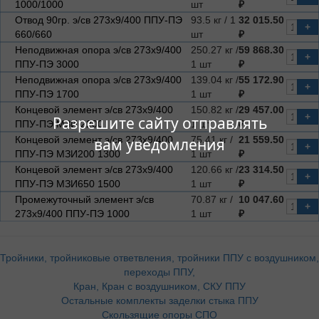
1000/1000
шт
₽
Отвод 90гр. э/св 273х9/400 ППУ-ПЭ
93.5 кг / 1
32 015.50
+
660/660
шт
₽
Неподвижная опора э/св 273х9/400
250.27 кг /
59 868.30
+
ППУ-ПЭ 3000
1 шт
₽
Неподвижная опора э/св 273х9/400
139.04 кг /
55 172.90
+
ППУ-ПЭ 1700
1 шт
₽
Концевой элемент э/св 273х9/400
150.82 кг /
29 457.00
+
Разрешите сайту отправлять
ППУ-ПЭ МЗИ 2200
1 шт
₽
Концевой элемент э/св 273х9/400
75.41 кг /
21 559.50
вам уведомления
+
ППУ-ПЭ МЗИ200 1300
1 шт
₽
Концевой элемент э/св 273х9/400
120.66 кг /
23 314.50
+
ППУ-ПЭ МЗИ650 1500
1 шт
₽
Промежуточный элемент э/св
70.87 кг /
10 047.60
+
273х9/400 ППУ-ПЭ 1000
1 шт
₽
Тройники, тройниковые ответвления, тройники ППУ с воздушником,
переходы ППУ,
Кран, Кран с воздушником, СКУ ППУ
Остальные комплекты заделки стыка ППУ
Скользящие опоры СПО