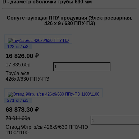
D - диаметр оболочки трубы 630 мм
Сопутствующая ППУ продукция (Электросварная,
426 х 9 / 630 ППУ-ПЭ)
123 кг / м3
16 826.00 ₽
17 835.60р
Труба э/св
426х9/630 ППУ-ПЭ
271 кг / м3
68 878.30 ₽
73 011.00р
Отвод 90гр. э/св 426х9/630 ППУ-ПЭ
1100/1100