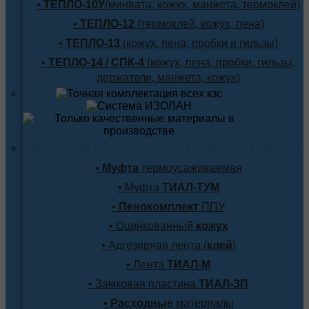
•
ТЕПЛО-10У
(минвата, кожух, манжета, термоклей)
•
ТЕПЛО-12
(термоклей, кожух, пена)
•
ТЕПЛО-13
(кожух, пена, пробки и гильзы)
•
ТЕПЛО-14 / СПК-4
(кожух, пена, пробки, гильзы,
держатели, манжета, кожух)
Комплектующие для заделки любого стыка
•
Муфта
термоусаживаемая
• Муфта
ТИАЛ-ТУМ
•
Пенокомплект
ППУ
• Оцинкованный
кожух
• Адгезивная лента (
клей
)
• Лента
ТИАЛ-М
• Замковая пластина
ТИАЛ-ЗП
•
Расходные
материалы