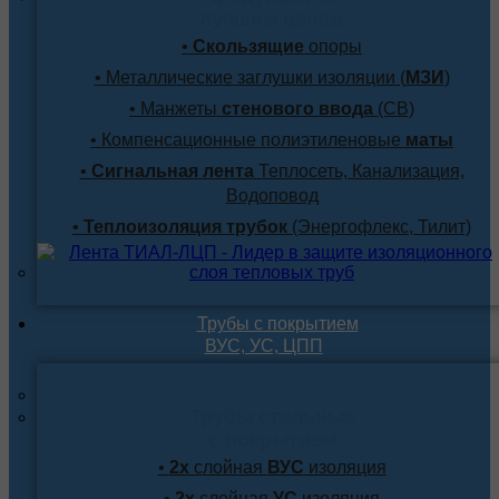
лучшим ценам
•
Скользящие
опоры
• Металлические заглушки изоляции (
МЗИ
)
• Манжеты
стенового ввода
(СВ)
• Компенсационные полиэтиленовые
маты
•
Сигнальная лента
Теплосеть, Канализация,
Водоповод
•
Теплоизоляция трубок
(Энергофлекс, Тилит)
Трубы с покрытием
ВУС, УС, ЦПП
Трубы стальные
с покрытием
•
2х
слойная
ВУС
изоляция
•
2х
слойная
УС
изоляция