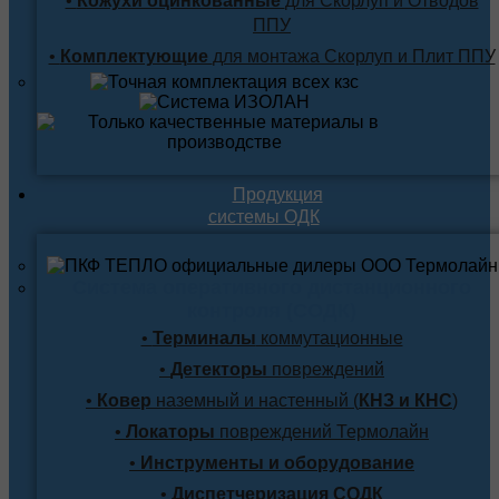
•
Кожухи оцинкованные
для Скорлуп и Отводов
ППУ
•
Комплектующие
для монтажа Скорлуп и Плит ППУ
Продукция
системы ОДК
Система оперативного дистанционного
контроля (СОДК)
•
Терминалы
коммутационные
•
Детекторы
повреждений
•
Ковер
наземный и настенный (
КНЗ и КНС
)
•
Локаторы
повреждений Термолайн
•
Инструменты и оборудование
•
Диспетчеризация СОДК