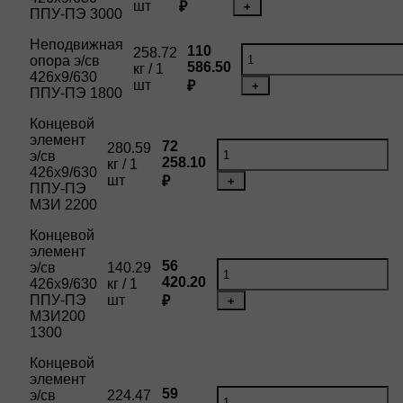
шт
₽
+
ППУ-ПЭ 3000
Неподвижная
110
258.72
опора э/св
586.50
кг / 1
426х9/630
шт
₽
+
ППУ-ПЭ 1800
Концевой
элемент
72
280.59
э/св
258.10
кг / 1
426х9/630
шт
₽
+
ППУ-ПЭ
МЗИ 2200
Концевой
элемент
56
э/св
140.29
420.20
426х9/630
кг / 1
ППУ-ПЭ
шт
₽
+
МЗИ200
1300
Концевой
элемент
59
э/св
224.47