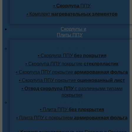
•
Скорлупа
ППУ
• Комплект
нагревательных элементов
Скорлупы и
Плиты ППУ
Скорлупа ППУ
• Скорлупа ППУ
без покрытия
• Скорлупа ППУ покрытие
стеклопластик
• Скорлупа ППУ покрытие
армированная фольга
• Скорлупа ППУ покрытие
оцинкованный лист
•
Отвод скорлупа ППУ
с различными типами
покрытия
Плита ППУ
• Плита ППУ
без плокрытия
• Плита ППУ с покрытием
армированная фольга
Прочее