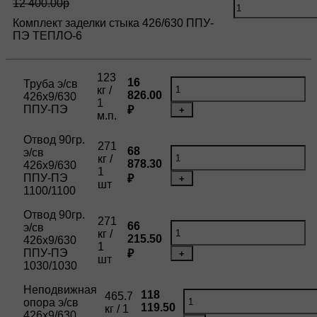
12 400.00р
Комплект заделки стыка 426/630 ППУ-
ПЭ ТЕПЛО-6
123
16
Труба э/св
кг /
826.00
426х9/630
1
ППУ-ПЭ
₽
+
м.п.
Отвод 90гр.
271
68
э/св
кг /
878.30
426х9/630
1
ППУ-ПЭ
₽
+
шт
1100/1100
Отвод 90гр.
271
66
э/св
кг /
215.50
426х9/630
1
ППУ-ПЭ
₽
+
шт
1030/1030
Неподвижная
118
465.7
опора э/св
119.50
кг / 1
426х9/630