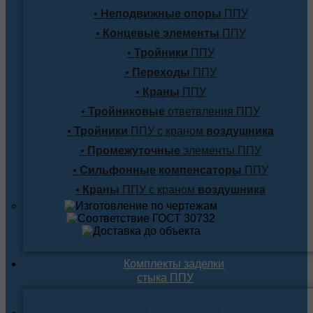
•
Неподвижные опоры
ППУ
•
Концевые элементы
ППУ
•
Тройники
ППУ
•
Переходы
ППУ
•
Краны
ППУ
•
Тройниковые
ответвления ППУ
•
Тройники
ППУ с краном
воздушника
•
Промежуточные
элементы ППУ
•
Сильфонные компенсаторы
ППУ
•
Краны
ППУ с краном
воздушника
Комплекты заделки
стыка ППУ
Комплекты для подземной прокладки