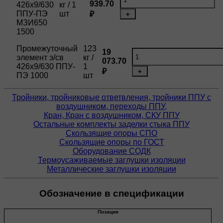
939.70
426х9/630
кг / 1
ППУ-ПЭ
шт
₽
+
МЗИ650
1500
Промежуточный
123
19
элемент э/св
кг /
073.70
426х9/630 ППУ-
1
₽
+
ПЭ 1000
шт
Тройники, тройниковые ответвления, тройники ППУ с
воздушником, переходы ППУ,
Кран, Кран с воздушником, СКУ ППУ
Остальные комплекты заделки стыка ППУ
Скользящие опоры СПО
Скользящие опоры по ГОСТ
Оборудование СОДК
Термоусаживаемые заглушки изоляции
Металлические заглушки изоляции
Обозначение в спецификации
Позиция