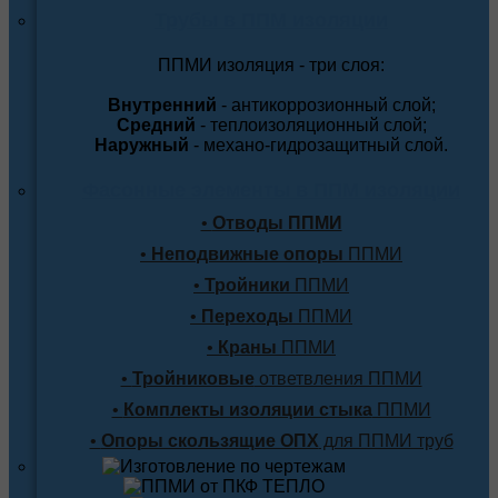
Трубы в ППМ изоляции
ППМИ изоляция - три слоя:
Внутренний
- антикоррозионный слой;
Средний
- теплоизоляционный слой;
Наружный
- механо-гидрозащитный слой.
Фасонные элементы в ППМ изоляции
•
Отводы ППМИ
•
Неподвижные опоры
ППМИ
•
Тройники
ППМИ
•
Переходы
ППМИ
•
Краны
ППМИ
•
Тройниковые
ответвления ППМИ
•
Комплекты изоляции стыка
ППМИ
•
Опоры скользящие ОПХ
для ППМИ труб