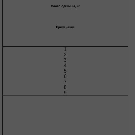
Масса еденицы, кг
Примечание
1
2
3
4
5
6
7
8
9