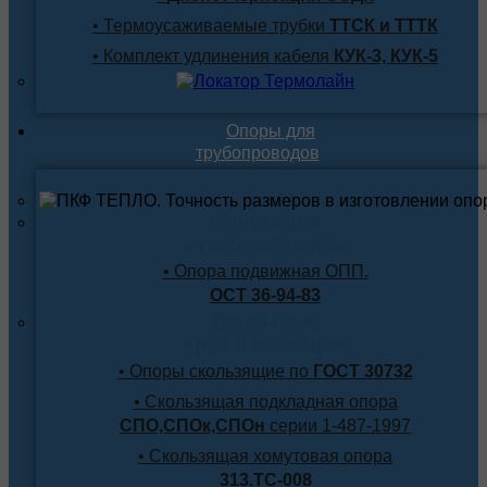
• Термоусаживаемые трубки
ТТСК и ТТТК
• Комплект удлинения кабеля
КУК-3, КУК-5
Опоры для
трубопроводов
Опоры для
стальной трубы
• Опора подвижная ОПП.
ОСТ 36-94-83
Опоры для
труб в изоляции
• Опоры скользящие по
ГОСТ 30732
• Скользящая подкладная опора
СПО,СПОк,СПОн
серии 1-487-1997
• Скользящая хомутовая опора
313.ТС-008