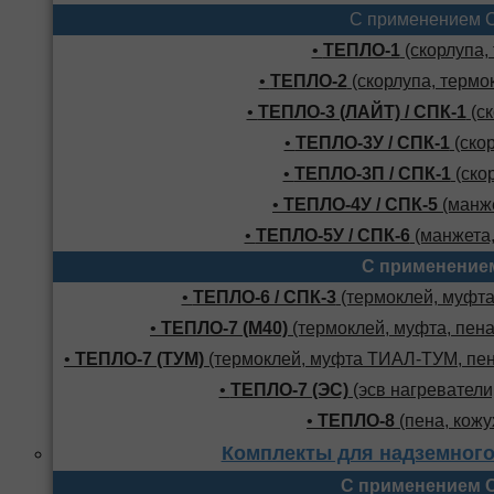
С применением 
•
ТЕПЛО-1
(скорлупа,
•
ТЕПЛО-2
(скорлупа, термо
•
ТЕПЛО-3 (ЛАЙТ) / СПК-1
(ск
•
ТЕПЛО-3У / СПК-1
(скор
•
ТЕПЛО-3П / СПК-1
(скор
•
ТЕПЛО-4У / СПК-5
(манже
•
ТЕПЛО-5У / СПК-6
(манжета,
С применение
•
ТЕПЛО-6 / СПК-3
(термоклей, муфта,
•
ТЕПЛО-7 (М40)
(термоклей, муфта, пена
•
ТЕПЛО-7 (ТУМ)
(термоклей, муфта ТИАЛ-ТУМ, пено
•
ТЕПЛО-7 (ЭС)
(эсв нагреватели,
•
ТЕПЛО-8
(пена, кожу
Комплекты для надземного
С применением 