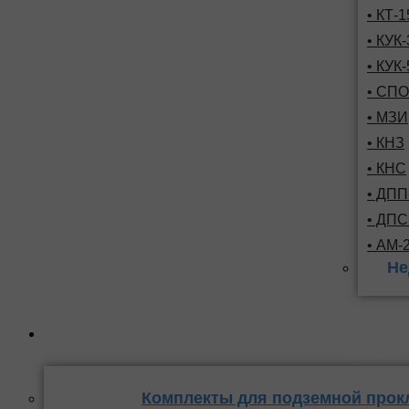
• КТ-
• КУК-
• КУК-
• СПО
• МЗИ
• КНЗ
• КНС
• ДПП
• ДП
• АМ-
Не
Комплекты
стыка 
Комплекты для подземной прок