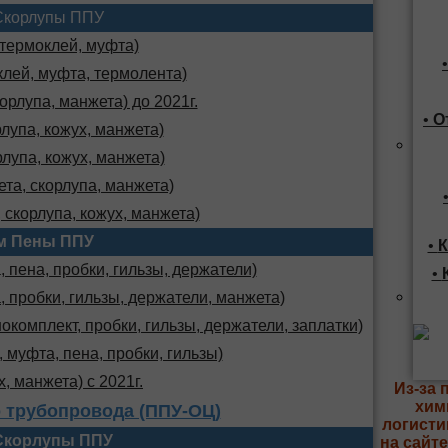
Скорлупы ППУ
 термоклей, муфта)
клей, муфта, термолента)
орлупа, манжета) до 2021г.
•
О
лупа, кожух, манжета)
лупа, кожух, манжета)
та, скорлупа, манжета)
 скорлупа, кожух, манжета)
м Пены ППУ
•
К
 пена, пробки, гильзы, держатели)
•
, пробки, гильзы, держатели, манжета)
комплект, пробки, гильзы, держатели, заплатки)
 муфта, пена, пробки, гильзы)
х, манжета) с 2021г.
Из-за 
хим
 трубопровода (ППУ-ОЦ)
логисти
Скорлупы ППУ
на сайт