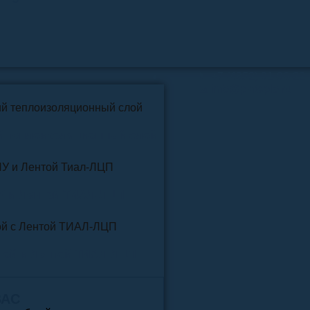
📞
+7 (4852) 91-96-22
info@pkfteplo.ru
✉
й теплоизоляционный слой
У и Лентой ТИАЛ-ЛЦП
той и Лентой ТИАЛ-ЛЦП
ВАС