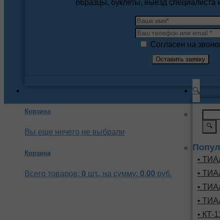
образцы, буклеты, выезд специалиста
Согласен на звоно
🔍
Корзина
🔍
Вы еще ничего не выбрали
Попул
Корзина
• ТИА
• ТИА
Всего товаров:
0
шт., на сумму:
0.00
руб.
• ТИА
• ТИА
• КТ-1