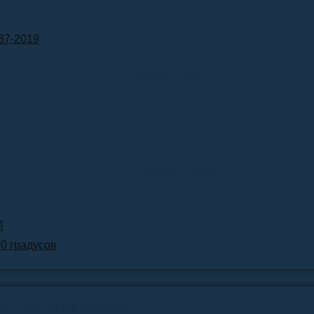
87-2019
Документы
Калькуляторы
Л
90 градусов
квизиты ПКФ ТЕПЛО