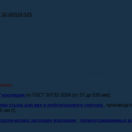
32-42/110-125
о компании ПКФ ТЕПЛО
плекс
:
У изоляции
по ГОСТ 30732-2006 (от 57 до 530 мм);
лки стыка для жкх и нефтегазового сектора
, производс
 лист);
таллических заглушек изоляции
,
термоусаживаемых м