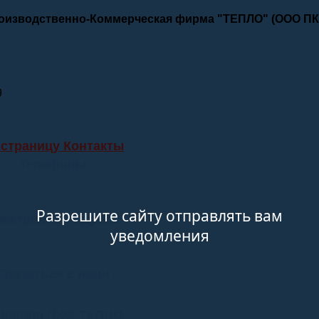
роизводственно-Коммерческая фирма "ТЕПЛО" (ООО П
9
 страницу Контакты
Телефоны
Разрешите сайту отправлять вам
лектронные адреса
уведомления
Связаться с нами
stagram ПКФ ТЕПЛО