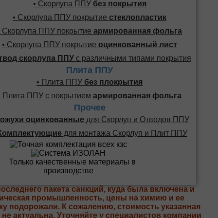
• Скорлупа ППУ
без покрытия
• Скорлупа ППУ покрытие
стеклопластик
• Скорлупа ППУ покрытие
армированная фольга
• Скорлупа ППУ покрытие
оцинкованный лист
твод скорлупа ППУ
с различными типами покрытия
Плита ППУ
• Плита ППУ
без плокрытия
• Плита ППУ с покрытием
армированная фольга
Прочее
ожухи оцинкованные
для Скорлуп и Отводов ППУ
Комплектующие
для монтажа Скорлуп и Плит ППУ
последнего пакета санкций, куда была включена и
ическая промышленность, цены на химию и ее
ку подорожали. К сожалению, стоимость указанная
е не актуальна. Уточняйте у специалистов компании