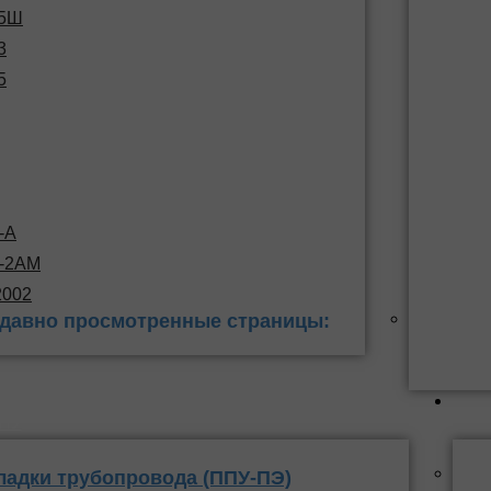
15Ш
3
5
-А
С-2АМ
2002
давно просмотренные страницы:
 заделки
ППУ
ладки трубопровода (ППУ-ПЭ)