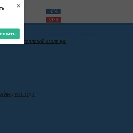
×
ть
12%
-6%
76
Ø76
решить
Новости и статьи
материала тепловой изоляции
ЛАЙН
для СОДК.