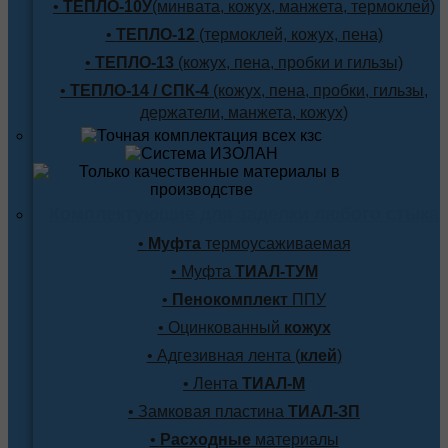
•
ТЕПЛО-10У
(минвата, кожух, манжета, термоклей)
•
ТЕПЛО-12
(термоклей, кожух, пена)
•
ТЕПЛО-13
(кожух, пена, пробки и гильзы)
•
ТЕПЛО-14 / СПК-4
(кожух, пена, пробки, гильзы,
держатели, манжета, кожух)
Комплектующие для заделки любого стыка
•
Муфта
термоусаживаемая
• Муфта
ТИАЛ-ТУМ
•
Пенокомплект
ППУ
• Оцинкованный
кожух
• Адгезивная лента (
клей
)
• Лента
ТИАЛ-М
• Замковая пластина
ТИАЛ-ЗП
•
Расходные
материалы