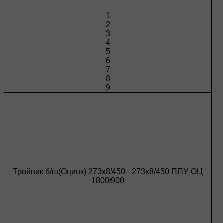
1
2
3
4
5
6
7
8
9
Тройник б/ш(Оцинк) 273х8/450 - 273х8/450 ППУ-ОЦ
1800/900