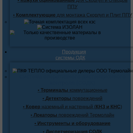
•
Кожухи оцинкованные
для Скорлуп и Отводов
ППУ
•
Комплектующие
для монтажа Скорлуп и Плит ППУ
Продукция
системы ОДК
Система оперативного дистанционного
контроля (СОДК)
•
Терминалы
коммутационные
•
Детекторы
повреждений
•
Ковер
наземный и настенный (
КНЗ и КНС
)
•
Локаторы
повреждений Термолайн
•
Инструменты и оборудование
•
Диспетчеризация СОДК