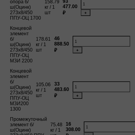
93
опора б/
158.79
477.00
ш(Оцинк)
кг / 1
273х8/450
шт
₽
+
ППУ-ОЦ 1700
Концевой
элемент
46
б/
178.61
888.50
ш(Оцинк)
кг / 1
273х8/450
шт
₽
+
ППУ-ОЦ
МЗИ 2200
Концевой
элемент
б/
33
105.06
ш(Оцинк)
483.60
кг / 1
273х8/450
шт
₽
+
ППУ-ОЦ
МЗИ200
1300
Промежуточный
16
элемент б/
75.48
308.00
ш(Оцинк)
кг / 1