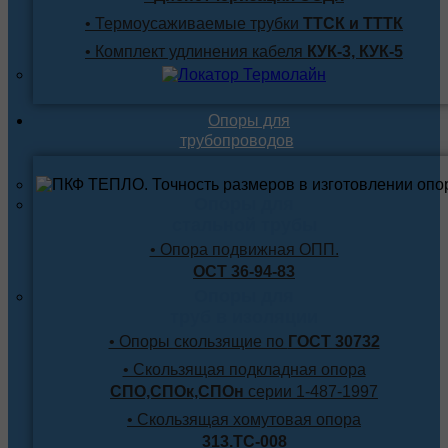
• Термоусаживаемые трубки
ТТСК и ТТТК
• Комплект удлинения кабеля
КУК-3, КУК-5
Опоры для
трубопроводов
Опоры для
стальной трубы
• Опора подвижная ОПП.
ОСТ 36-94-83
Опоры для
труб в изоляции
• Опоры скользящие по
ГОСТ 30732
• Скользящая подкладная опора
СПО,СПОк,СПОн
серии 1-487-1997
• Скользящая хомутовая опора
313.ТС-008