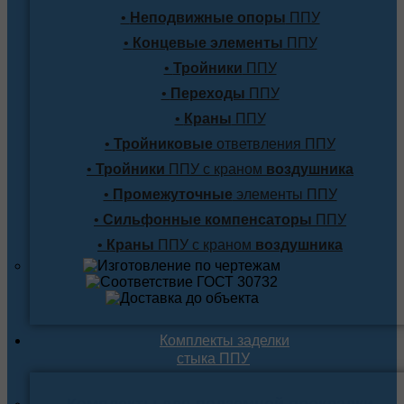
•
Неподвижные опоры
ППУ
•
Концевые элементы
ППУ
•
Тройники
ППУ
•
Переходы
ППУ
•
Краны
ППУ
•
Тройниковые
ответвления ППУ
•
Тройники
ППУ с краном
воздушника
•
Промежуточные
элементы ППУ
•
Сильфонные компенсаторы
ППУ
•
Краны
ППУ с краном
воздушника
Комплекты заделки
стыка ППУ
Комплекты для подземной прокладки