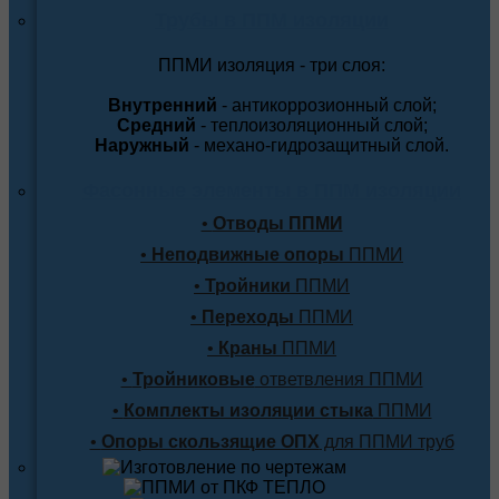
Трубы в ППМ изоляции
ППМИ изоляция - три слоя:
Внутренний
- антикоррозионный слой;
Средний
- теплоизоляционный слой;
Наружный
- механо-гидрозащитный слой.
Фасонные элементы в ППМ изоляции
•
Отводы ППМИ
•
Неподвижные опоры
ППМИ
•
Тройники
ППМИ
•
Переходы
ППМИ
•
Краны
ППМИ
•
Тройниковые
ответвления ППМИ
•
Комплекты изоляции стыка
ППМИ
•
Опоры скользящие ОПХ
для ППМИ труб