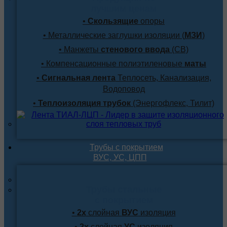
лучшим ценам
•
Скользящие
опоры
• Металлические заглушки изоляции (
МЗИ
)
• Манжеты
стенового ввода
(СВ)
• Компенсационные полиэтиленовые
маты
•
Сигнальная лента
Теплосеть, Канализация,
Водоповод
•
Теплоизоляция трубок
(Энергофлекс, Тилит)
Трубы с покрытием
ВУС, УС, ЦПП
Трубы стальные
с покрытием
•
2х
слойная
ВУС
изоляция
•
2х
слойная
УС
изоляция