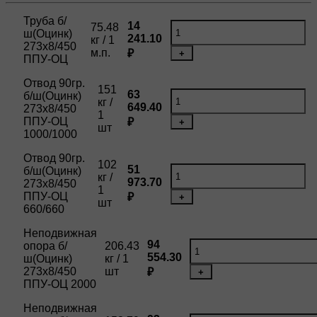
Труба б/
14
75.48
ш(Оцинк)
241.10
кг / 1
273х8/450
м.п.
₽
+
ППУ-ОЦ
Отвод 90гр.
151
63
б/ш(Оцинк)
кг /
649.40
273х8/450
1
ППУ-ОЦ
₽
+
шт
1000/1000
Отвод 90гр.
102
51
б/ш(Оцинк)
кг /
973.70
273х8/450
1
ППУ-ОЦ
₽
+
шт
660/660
Неподвижная
94
опора б/
206.43
554.30
ш(Оцинк)
кг / 1
273х8/450
шт
₽
+
ППУ-ОЦ 2000
Неподвижная