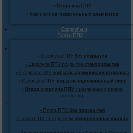
•
Скорлупа
ППУ
• Комплект
нагревательных элементов
Скорлупы и
Плиты ППУ
Скорлупа ППУ
• Скорлупа ППУ
без покрытия
• Скорлупа ППУ покрытие
стеклопластик
• Скорлупа ППУ покрытие
армированная фольга
• Скорлупа ППУ покрытие
оцинкованный лист
•
Отвод скорлупа ППУ
с различными типами
покрытия
Плита ППУ
• Плита ППУ
без плокрытия
• Плита ППУ с покрытием
армированная фольга
Прочее