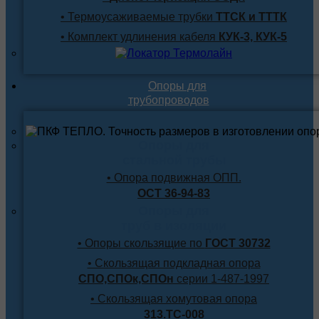
• Термоусаживаемые трубки
ТТСК и ТТТК
• Комплект удлинения кабеля
КУК-3, КУК-5
Опоры для
трубопроводов
Опоры для
стальной трубы
• Опора подвижная ОПП.
ОСТ 36-94-83
Опоры для
труб в изоляции
• Опоры скользящие по
ГОСТ 30732
• Скользящая подкладная опора
СПО,СПОк,СПОн
серии 1-487-1997
• Скользящая хомутовая опора
313.ТС-008