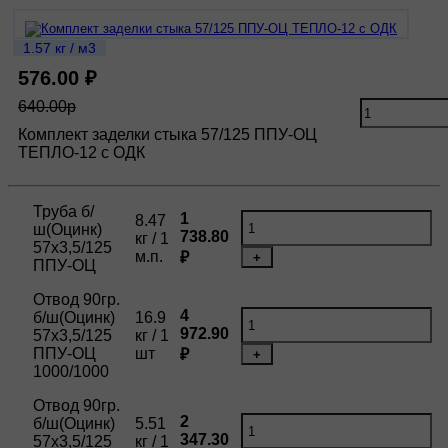
1.57 кг / м3
576.00 ₽
640.00р
Комплект заделки стыка 57/125 ППУ-ОЦ
ТЕПЛО-12 с ОДК
Труба б/
1
8.47
ш(Оцинк)
738.80
кг / 1
57х3,5/125
м.п.
₽
+
ППУ-ОЦ
Отвод 90гр.
4
б/ш(Оцинк)
16.9
972.90
57х3,5/125
кг / 1
ППУ-ОЦ
шт
₽
+
1000/1000
Отвод 90гр.
2
б/ш(Оцинк)
5.51
347.30
57х3,5/125
кг / 1