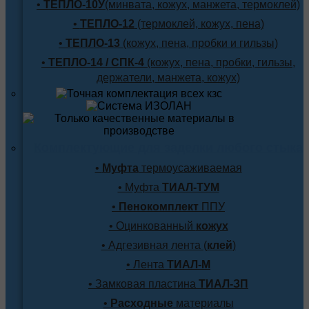
•
ТЕПЛО-10У
(минвата, кожух, манжета, термоклей)
•
ТЕПЛО-12
(термоклей, кожух, пена)
•
ТЕПЛО-13
(кожух, пена, пробки и гильзы)
•
ТЕПЛО-14 / СПК-4
(кожух, пена, пробки, гильзы,
держатели, манжета, кожух)
Комплектующие для заделки любого стыка
•
Муфта
термоусаживаемая
• Муфта
ТИАЛ-ТУМ
•
Пенокомплект
ППУ
• Оцинкованный
кожух
• Адгезивная лента (
клей
)
• Лента
ТИАЛ-М
• Замковая пластина
ТИАЛ-ЗП
•
Расходные
материалы