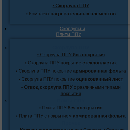
•
Скорлупа
ППУ
• Комплект
нагревательных элементов
Скорлупы и
Плиты ППУ
Скорлупа ППУ
• Скорлупа ППУ
без покрытия
• Скорлупа ППУ покрытие
стеклопластик
• Скорлупа ППУ покрытие
армированная фольга
• Скорлупа ППУ покрытие
оцинкованный лист
•
Отвод скорлупа ППУ
с различными типами
покрытия
Плита ППУ
• Плита ППУ
без плокрытия
• Плита ППУ с покрытием
армированная фольга
Прочее