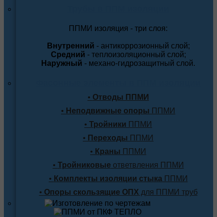
Трубы в ППМ изоляции
ППМИ изоляция - три слоя:
Внутренний
- антикоррозионный слой;
Средний
- теплоизоляционный слой;
Наружный
- механо-гидрозащитный слой.
Фасонные элементы в ППМ изоляции
•
Отводы ППМИ
•
Неподвижные опоры
ППМИ
•
Тройники
ППМИ
•
Переходы
ППМИ
•
Краны
ППМИ
•
Тройниковые
ответвления ППМИ
•
Комплекты изоляции стыка
ППМИ
•
Опоры скользящие ОПХ
для ППМИ труб