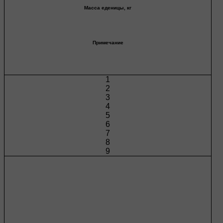
Масса еденицы, кг
Примечание
1
2
3
4
5
6
7
8
9