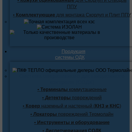
•
Кожухи оцинкованные
для Скорлуп и Отводов
ППУ
•
Комплектующие
для монтажа Скорлуп и Плит ППУ
Продукция
системы ОДК
Система оперативного дистанционного
контроля (СОДК)
•
Терминалы
коммутационные
•
Детекторы
повреждений
•
Ковер
наземный и настенный (
КНЗ и КНС
)
•
Локаторы
повреждений Термолайн
•
Инструменты и оборудование
•
Диспетчеризация СОДК