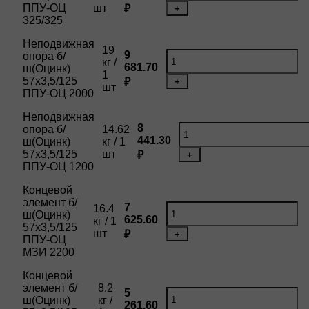
ППУ-ОЦ
шт
₽
+
325/325
Неподвижная
19
9
опора б/
кг /
681.70
ш(Оцинк)
1
57х3,5/125
₽
+
шт
ППУ-ОЦ 2000
Неподвижная
8
опора б/
14.62
441.30
ш(Оцинк)
кг / 1
57х3,5/125
шт
₽
+
ППУ-ОЦ 1200
Концевой
элемент б/
7
16.4
ш(Оцинк)
625.60
кг / 1
57х3,5/125
шт
₽
+
ППУ-ОЦ
МЗИ 2200
Концевой
элемент б/
8.2
5
ш(Оцинк)
кг /
261.60