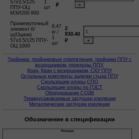
57х3,5/125
1
₽
+
ППУ-ОЦ
шт
МЗИ200 900
Промежуточный
8.47
2
элемент б/
кг /
930.40
ш(Оцинк)
1
57х3.5/125 ППУ-
₽
+
шт
ОЦ 1000
Тройники, тройниковые ответвления, тройники ППУ с
воздушником, переходы ППУ,
Кран, Кран с воздушником, СКУ ППУ
Остальные комплекты заделки стыка ППУ
Скользящие опоры СПО
Скользящие опоры по ГОСТ
Оборудование СОДК
Термоусаживаемые заглушки изоляции
Металлические заглушки изоляции
Обозначение в спецификации
Позиция