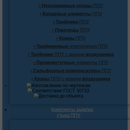
•
Неподвижные опоры
ППУ
•
Концевые элементы
ППУ
•
Тройники
ППУ
•
Переходы
ППУ
•
Краны
ППУ
•
Тройниковые
ответвления ППУ
•
Тройники
ППУ с краном
воздушника
•
Промежуточные
элементы ППУ
•
Сильфонные компенсаторы
ППУ
•
Краны
ППУ с краном
воздушника
Комплекты заделки
стыка ППУ
Комплекты для подземной прокладки