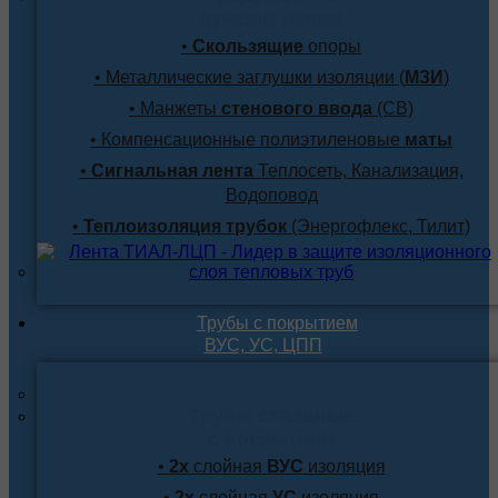
лучшим ценам
•
Скользящие
опоры
• Металлические заглушки изоляции (
МЗИ
)
• Манжеты
стенового ввода
(СВ)
• Компенсационные полиэтиленовые
маты
•
Сигнальная лента
Теплосеть, Канализация,
Водоповод
•
Теплоизоляция трубок
(Энергофлекс, Тилит)
Трубы с покрытием
ВУС, УС, ЦПП
Трубы стальные
с покрытием
•
2х
слойная
ВУС
изоляция
•
2х
слойная
УС
изоляция