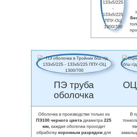
Бе
тол
про
ПЭ труба
ОЦ
оболочка
Оболочка в производстве только из
В п
ПЭ100 черного цвета
диаметра
225
тонкол
мм,
каждая оболочка проходит
то
обработку
коронным разрядом
для
заваль