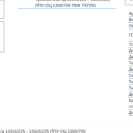
ППУ-ОЦ 1300/700
ПКФ ТЕПЛО
Ар
Ве
О
Г
Т
Д
Д
Т
Д
С
Т
Т
Д
К
с
Д