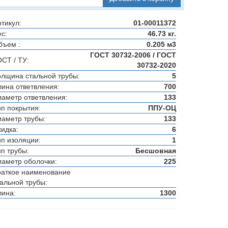
тикул:
01-00011372
с:
46.73 кг.
бъем :
0.205 м3
ГОСТ 30732-2006 / ГОСТ
ОСТ / ТУ:
30732-2020
олщина стальной трубы:
5
лина ответвления:
700
иаметр ответвления:
133
ип покрытия:
ППУ-ОЦ
иаметр трубы:
133
кидка:
6
ип изоляции:
1
ип трубы:
Бесшовная
иаметр оболочки:
225
раткое наименование
тальной трубы:
лина:
1300