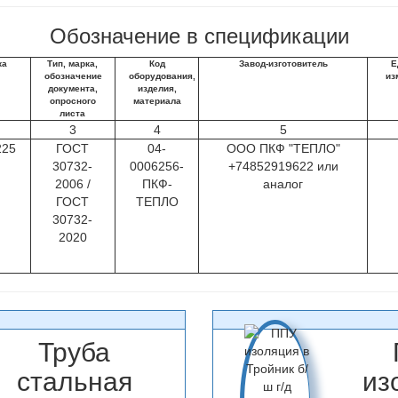
Обозначение в спецификации
ка
Тип, марка,
Код
Завод-изготовитель
Е
обозначение
оборудования,
из
документа,
изделия,
опросного
материала
листа
3
4
5
225
ГОСТ
04-
ООО ПКФ "ТЕПЛО"
30732-
0006256-
+74852919622 или
2006 /
ПКФ-
аналог
ГОСТ
ТЕПЛО
30732-
2020
Труба
стальная
из