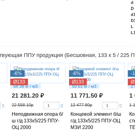
d
D
d
D
L
L
твующая ППУ продукция (Бесшовная, 133 х 5 / 225 
-6%
-6%
-
Ø133
Ø133
Ø
58.38 кг / м3
50.61 кг / м3
2.
21 281.20 ₽
11 771.50 ₽
1
22 558.10р
12 477.80р
1 
Неподвижная опора б/
Концевой элемент б/ш
Ко
ш г/д 133х5/225 ППУ-
г/д 133х5/225 ППУ-ОЦ
ст
ОЦ 2000
МЗИ 2200
ТЕ