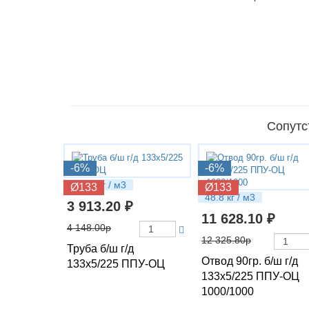
Сопутс
-6%
-6%
24.42 кг / м3
Ø133
Ø133
48.8 кг / м3
3 913.20 ₽
11 628.10 ₽
4 148.00р
12 325.80р
Труба б/ш г/д
Отвод 90гр. б/ш г/д
133х5/225 ППУ-ОЦ
133х5/225 ППУ-ОЦ
1000/1000