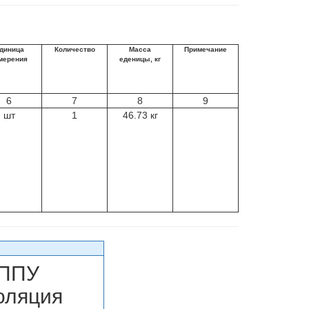
диница
Количество
Масса
Примечание
мерения
еденицы, кг
6
7
8
9
шт
1
46.73 кг
ППУ
оляция