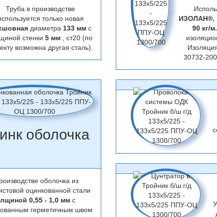
Труба в производстве
Исполь
используется только новая
ИЗОЛАН®,
сшовная
диаметра
133 мм
с
90 кг/м
щиной стенки
5 мм
, ст20 (по
изоляцио
екту возможна другая сталь).
Изоляци
30732-200
с
инк оболочка
роизводстве оболочка из
истовой оцинкованной стали
лщиной 0,55 - 1,0 мм
с
У
цованным герметичным швом