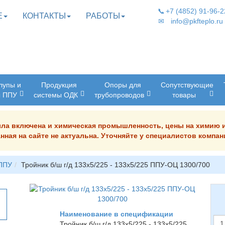
📞
+7 (4852) 91-96-2
Е
КОНТАКТЫ
РАБОТЫ
✉
info@pkfteplo.ru
лупы и
Продукция
Опоры для
Сопутствующие
ы ППУ
системы ОДК
трубопроводов
товары
была включена и химическая промышленность, цены на химию 
нная на сайте не актуальна. Уточняйте у специалистов комп
 ППУ
Тройник б/ш г/д 133х5/225 - 133х5/225 ППУ-ОЦ 1300/700
Наименование в спецификации
Тройник б/ш г/д 133х5/225 - 133х5/225