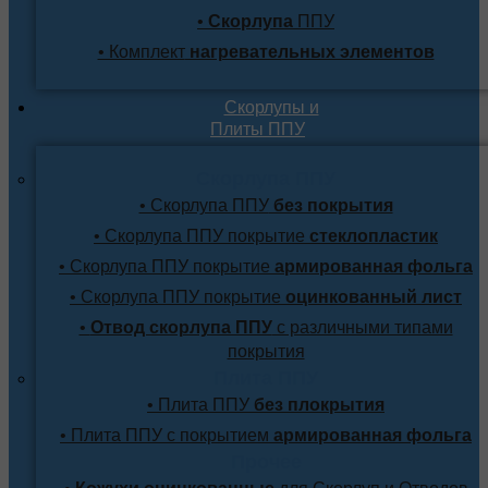
•
Скорлупа
ППУ
• Комплект
нагревательных элементов
Скорлупы и
Плиты ППУ
Скорлупа ППУ
• Скорлупа ППУ
без покрытия
• Скорлупа ППУ покрытие
стеклопластик
• Скорлупа ППУ покрытие
армированная фольга
• Скорлупа ППУ покрытие
оцинкованный лист
•
Отвод скорлупа ППУ
с различными типами
покрытия
Плита ППУ
• Плита ППУ
без плокрытия
• Плита ППУ с покрытием
армированная фольга
Прочее