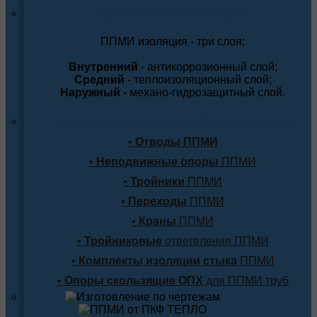
Трубы в ППМ изоляции
ППМИ изоляция - три слоя:
Внутренний
- антикоррозионный слой;
Средний
- теплоизоляционный слой;
Наружный
- механо-гидрозащитный слой.
Фасонные элементы в ППМ изоляции
•
Отводы ППМИ
•
Неподвижные опоры
ППМИ
•
Тройники
ППМИ
•
Переходы
ППМИ
•
Краны
ППМИ
•
Тройниковые
ответвления ППМИ
•
Комплекты изоляции стыка
ППМИ
•
Опоры скользящие ОПХ
для ППМИ труб