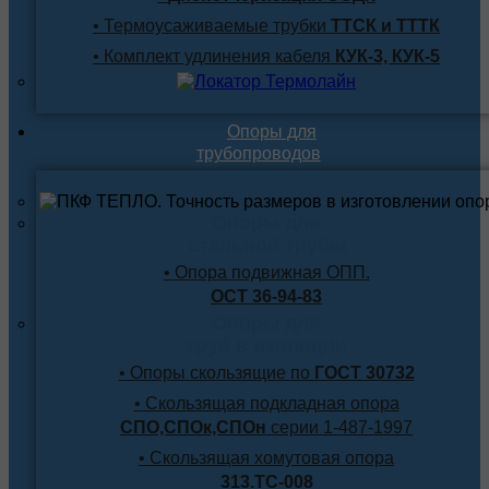
• Термоусаживаемые трубки
ТТСК и ТТТК
• Комплект удлинения кабеля
КУК-3, КУК-5
Опоры для
трубопроводов
Опоры для
стальной трубы
• Опора подвижная ОПП.
ОСТ 36-94-83
Опоры для
труб в изоляции
• Опоры скользящие по
ГОСТ 30732
• Скользящая подкладная опора
СПО,СПОк,СПОн
серии 1-487-1997
• Скользящая хомутовая опора
313.ТС-008