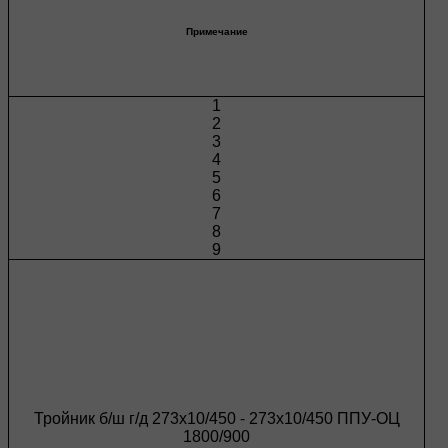
Примечание
1
2
3
4
5
6
7
8
9
Тройник б/ш г/д 273х10/450 - 273х10/450 ППУ-ОЦ
1800/900