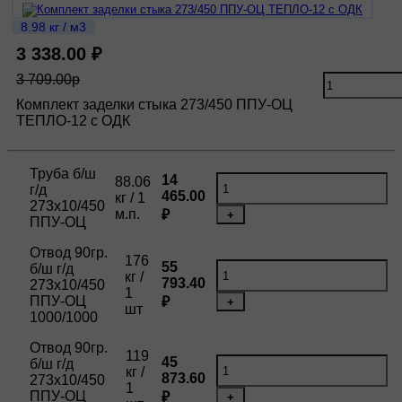
8.98 кг / м3
3 338.00 ₽
3 709.00р
Комплект заделки стыка 273/450 ППУ-ОЦ
ТЕПЛО-12 с ОДК
Труба б/ш
14
88.06
г/д
465.00
кг / 1
273х10/450
м.п.
₽
+
ППУ-ОЦ
Отвод 90гр.
176
55
б/ш г/д
кг /
793.40
273х10/450
1
ППУ-ОЦ
₽
+
шт
1000/1000
Отвод 90гр.
119
45
б/ш г/д
кг /
873.60
273х10/450
1
ППУ-ОЦ
₽
+