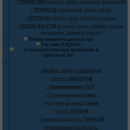
•
ТЕПЛО-10У
(минвата, кожух, манжета, термоклей)
•
ТЕПЛО-12
(термоклей, кожух, пена)
•
ТЕПЛО-13
(кожух, пена, пробки и гильзы)
•
ТЕПЛО-14 / СПК-4
(кожух, пена, пробки, гильзы,
держатели, манжета, кожух)
Комплектующие для заделки любого стыка
•
Муфта
термоусаживаемая
• Муфта
ТИАЛ-ТУМ
•
Пенокомплект
ППУ
• Оцинкованный
кожух
• Адгезивная лента (
клей
)
• Лента
ТИАЛ-М
• Замковая пластина
ТИАЛ-ЗП
•
Расходные
материалы