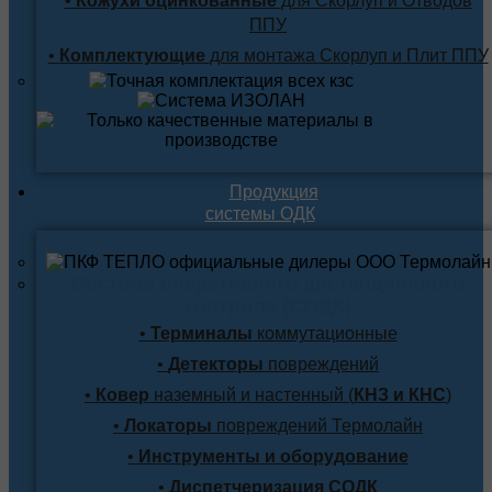
•
Кожухи оцинкованные
для Скорлуп и Отводов
ППУ
•
Комплектующие
для монтажа Скорлуп и Плит ППУ
Продукция
системы ОДК
Система оперативного дистанционного
контроля (СОДК)
•
Терминалы
коммутационные
•
Детекторы
повреждений
•
Ковер
наземный и настенный (
КНЗ и КНС
)
•
Локаторы
повреждений Термолайн
•
Инструменты и оборудование
•
Диспетчеризация СОДК