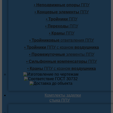
•
Неподвижные опоры
ППУ
•
Концевые элементы
ППУ
•
Тройники
ППУ
•
Переходы
ППУ
•
Краны
ППУ
•
Тройниковые
ответвления ППУ
•
Тройники
ППУ с краном
воздушника
•
Промежуточные
элементы ППУ
•
Сильфонные компенсаторы
ППУ
•
Краны
ППУ с краном
воздушника
Комплекты заделки
стыка ППУ
Комплекты для подземной прокладки