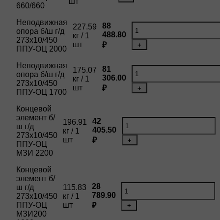
шт
660/660
Неподвижная
88
227.59
опора б/ш г/д
488.80
кг / 1
273х10/450
шт
₽
+
ППУ-ОЦ 2000
Неподвижная
81
175.07
опора б/ш г/д
306.00
кг / 1
273х10/450
шт
₽
+
ППУ-ОЦ 1700
Концевой
элемент б/
42
196.91
ш г/д
405.50
кг / 1
273х10/450
шт
₽
+
ППУ-ОЦ
МЗИ 2200
Концевой
элемент б/
28
ш г/д
115.83
789.90
273х10/450
кг / 1
ППУ-ОЦ
шт
₽
+
МЗИ200