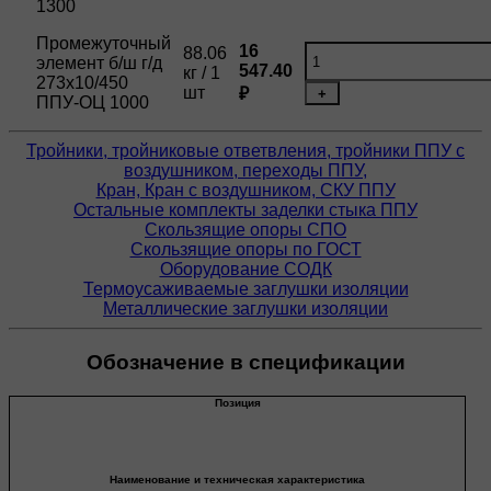
1300
Промежуточный
16
88.06
элемент б/ш г/д
547.40
кг / 1
273х10/450
шт
₽
+
ППУ-ОЦ 1000
Тройники, тройниковые ответвления, тройники ППУ с
воздушником, переходы ППУ,
Кран, Кран с воздушником, СКУ ППУ
Остальные комплекты заделки стыка ППУ
Скользящие опоры СПО
Скользящие опоры по ГОСТ
Оборудование СОДК
Термоусаживаемые заглушки изоляции
Металлические заглушки изоляции
Обозначение в спецификации
Позиция
Наименование и техническая характеристика