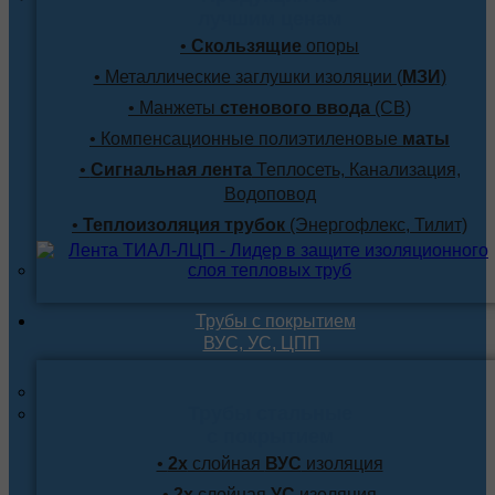
лучшим ценам
•
Скользящие
опоры
• Металлические заглушки изоляции (
МЗИ
)
• Манжеты
стенового ввода
(СВ)
• Компенсационные полиэтиленовые
маты
•
Сигнальная лента
Теплосеть, Канализация,
Водоповод
•
Теплоизоляция трубок
(Энергофлекс, Тилит)
Трубы с покрытием
ВУС, УС, ЦПП
Трубы стальные
с покрытием
•
2х
слойная
ВУС
изоляция
•
2х
слойная
УС
изоляция