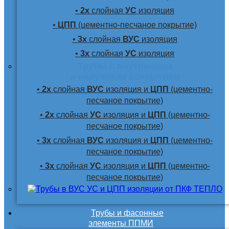
•
2х
слойная
УС
изоляция
•
ЦПП
(цементно-песчаное покрытие)
•
3х
слойная
ВУС
изоляция
•
3х
слойная
УС
изоляция
Трубы с внутренним
и наружным покрытием
•
2х
слойная
ВУС
изоляция и
ЦПП
(цементно-
песчаное покрытие)
•
2х
слойная
УС
изоляция и
ЦПП
(цементно-
песчаное покрытие)
•
3х
слойная
ВУС
изоляция и
ЦПП
(цементно-
песчаное покрытие)
•
3х
слойная
УС
изоляция и
ЦПП
(цементно-
песчаное покрытие)
Трубы и фасонные
элементы ППМИ