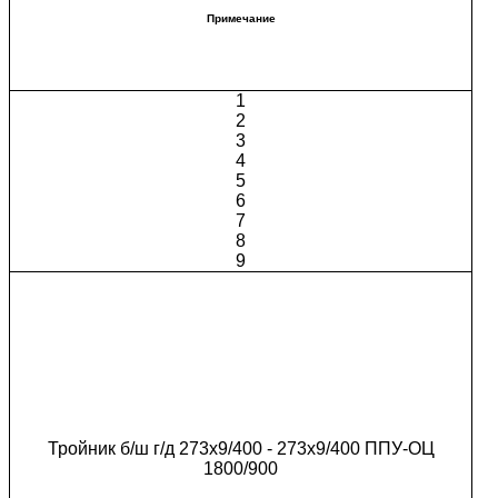
Примечание
1
2
3
4
5
6
7
8
9
Тройник б/ш г/д 273х9/400 - 273х9/400 ППУ-ОЦ
1800/900