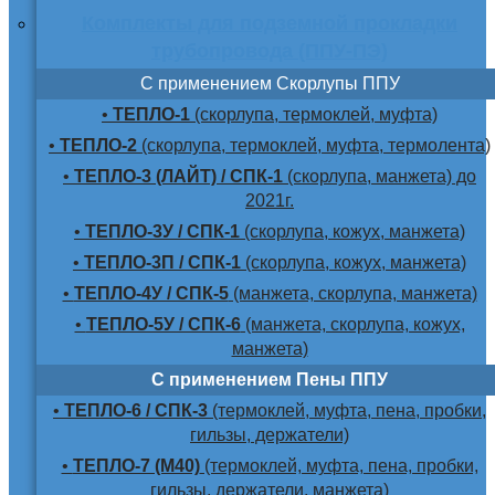
Комплекты для подземной прокладки
трубопровода (ППУ-ПЭ)
С применением Скорлупы ППУ
•
ТЕПЛО-1
(скорлупа, термоклей, муфта)
•
ТЕПЛО-2
(скорлупа, термоклей, муфта, термолента)
•
ТЕПЛО-3 (ЛАЙТ) / СПК-1
(скорлупа, манжета) до
2021г.
•
ТЕПЛО-3У / СПК-1
(скорлупа, кожух, манжета)
•
ТЕПЛО-3П / СПК-1
(скорлупа, кожух, манжета)
•
ТЕПЛО-4У / СПК-5
(манжета, скорлупа, манжета)
•
ТЕПЛО-5У / СПК-6
(манжета, скорлупа, кожух,
манжета)
С применением Пены ППУ
•
ТЕПЛО-6 / СПК-3
(термоклей, муфта, пена, пробки,
гильзы, держатели)
•
ТЕПЛО-7 (М40)
(термоклей, муфта, пена, пробки,
гильзы, держатели, манжета)