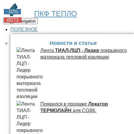
-6%
-6%
-6%
-6%
-10%
ПКФ ТЕПЛО
Ø273
Ø273
Ø273
Ø273
Ø273
Toggle navigation
ПОЛЕЗНОЕ
Новости и статьи
Лента
ТИАЛ-ЛЦП - Лидер
покрывного
материала тепловой изоляции
Появился в продаже
Локатор
ТЕРМОЛАЙН
для СОДК.