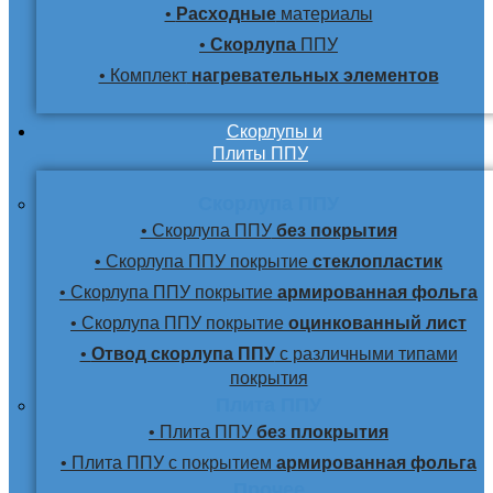
•
Расходные
материалы
•
Скорлупа
ППУ
• Комплект
нагревательных элементов
Скорлупы и
Плиты ППУ
Скорлупа ППУ
• Скорлупа ППУ
без покрытия
• Скорлупа ППУ покрытие
стеклопластик
• Скорлупа ППУ покрытие
армированная фольга
• Скорлупа ППУ покрытие
оцинкованный лист
•
Отвод скорлупа ППУ
с различными типами
покрытия
Плита ППУ
• Плита ППУ
без плокрытия
• Плита ППУ с покрытием
армированная фольга
Прочее