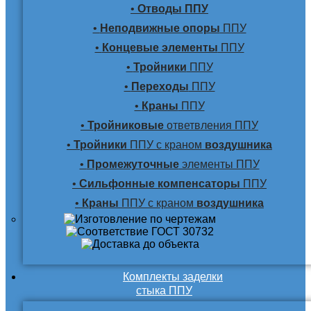
•
Отводы ППУ
•
Неподвижные опоры
ППУ
•
Концевые элементы
ППУ
•
Тройники
ППУ
•
Переходы
ППУ
•
Краны
ППУ
•
Тройниковые
ответвления ППУ
•
Тройники
ППУ с краном
воздушника
•
Промежуточные
элементы ППУ
•
Сильфонные компенсаторы
ППУ
•
Краны
ППУ с краном
воздушника
Комплекты заделки
стыка ППУ