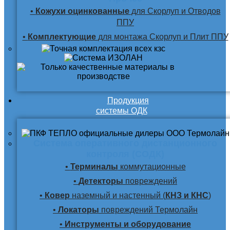
•
Кожухи оцинкованные
для Скорлуп и Отводов
ППУ
•
Комплектующие
для монтажа Скорлуп и Плит ППУ
Продукция
системы ОДК
Система оперативного дистанционного
контроля (СОДК)
•
Терминалы
коммутационные
•
Детекторы
повреждений
•
Ковер
наземный и настенный (
КНЗ и КНС
)
•
Локаторы
повреждений Термолайн
•
Инструменты и оборудование