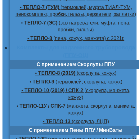
•
ТЕПЛО-7 (ТУМ)
(термоклей, муфта ТИАЛ-ТУМ,
пенокомплект, пробки, гильзы, держатели, заплатки)
•
ТЕПЛО-7 (ЭС)
(эсв нагреватели, муфта, пена,
пробки, гильзы)
•
ТЕПЛО-8
(пена, кожух, манжета) с 2021г.
Комплекты для надземного трубопровода
(ППУ-ОЦ)
С применением Скорлупы ППУ
•
ТЕПЛО-8 (2019)
(скорлупа, кожух)
•
ТЕПЛО-9
(термоклей, скорлупа, кожух)
•
ТЕПЛО-10 (2019) / СПК-2
(скорлупа, манжета,
кожух)
•
ТЕПЛО-11У / СПК-7
(манжета, скорлупа, манжета,
кожух)
•
ТЕПЛО-13
(скорлупа, ЛЦП)
С применением Пены ППУ / МинВаты
•
ТЕПЛО-10П
(минвата, кожух, манжета, термоклей)