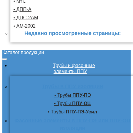
• КНС
• ДПП-А
• ДПС-2АМ
• АМ-2002
Недавно просмотренные страницы:
Каталог продукции
Трубы и фасонные
элементы ППУ
Трубы в ППУ изоляции
• Трубы
ППУ-ПЭ
• Трубы
ППУ-ОЦ
• Трубы
ППУ-ПЭ-Усил
Фасонные элементы в ППУ-ПЭ или ППУ-ОЦ
изоляции