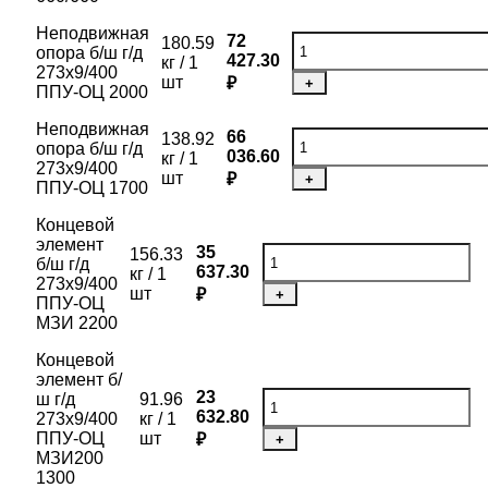
Неподвижная
72
180.59
опора б/ш г/д
427.30
кг / 1
273х9/400
шт
₽
+
ППУ-ОЦ 2000
Неподвижная
66
138.92
опора б/ш г/д
036.60
кг / 1
273х9/400
шт
₽
+
ППУ-ОЦ 1700
Концевой
элемент
35
156.33
б/ш г/д
637.30
кг / 1
273х9/400
шт
₽
+
ППУ-ОЦ
МЗИ 2200
Концевой
элемент б/
23
ш г/д
91.96
632.80
273х9/400
кг / 1
ППУ-ОЦ
шт
₽
+
МЗИ200
1300