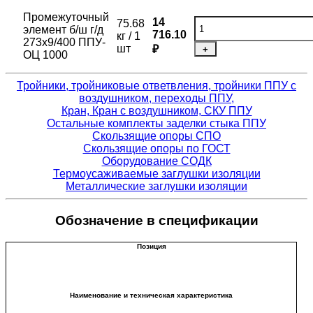
Промежуточный
14
75.68
элемент б/ш г/д
716.10
кг / 1
273х9/400 ППУ-
шт
₽
+
ОЦ 1000
Тройники, тройниковые ответвления, тройники ППУ с
воздушником, переходы ППУ,
Кран, Кран с воздушником, СКУ ППУ
Остальные комплекты заделки стыка ППУ
Скользящие опоры СПО
Скользящие опоры по ГОСТ
Оборудование СОДК
Термоусаживаемые заглушки изоляции
Металлические заглушки изоляции
Обозначение в спецификации
Позиция
Наименование и техническая характеристика