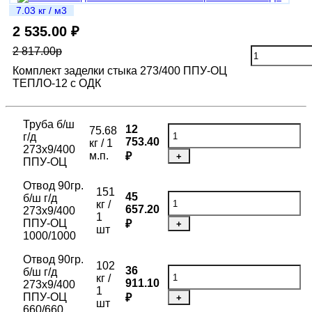
7.03 кг / м3
2 535.00 ₽
2 817.00р
Комплект заделки стыка 273/400 ППУ-ОЦ
ТЕПЛО-12 с ОДК
Труба б/ш
12
75.68
г/д
753.40
кг / 1
273х9/400
м.п.
₽
+
ППУ-ОЦ
Отвод 90гр.
151
45
б/ш г/д
кг /
657.20
273х9/400
1
ППУ-ОЦ
₽
+
шт
1000/1000
Отвод 90гр.
102
36
б/ш г/д
кг /
911.10
273х9/400
1
ППУ-ОЦ
₽
+
шт
660/660