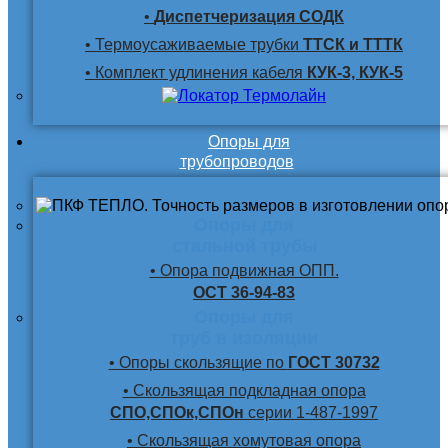
•
Диспетчеризация СОДК
• Термоусаживаемые трубки
ТТСК и ТТТК
• Комплект удлинения кабеля
КУК-3, КУК-5
Опоры для
трубопроводов
Опоры для
стальной трубы
• Опора подвижная ОПП.
ОСТ 36-94-83
Опоры для
труб в изоляции
• Опоры скользящие по
ГОСТ 30732
• Скользящая подкладная опора
СПО,СПОк,СПОн
серии 1-487-1997
• Скользящая хомутовая опора