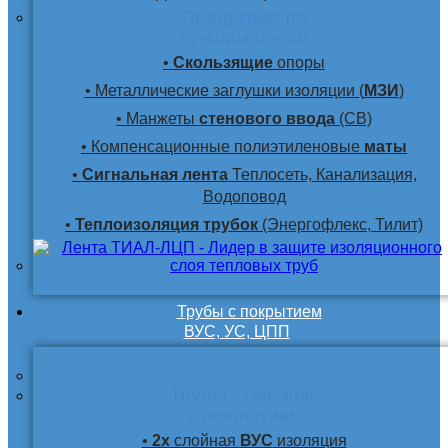
Продукция по
лучшим ценам
•
Скользящие
опоры
• Металлические заглушки изоляции (
МЗИ
)
• Манжеты
стенового ввода
(СВ)
• Компенсационные полиэтиленовые
маты
•
Сигнальная лента
Теплосеть, Канализация,
Водоповод
•
Теплоизоляция трубок
(Энергофлекс, Тилит)
Трубы с покрытием
ВУС, УС, ЦПП
Трубы стальные
с покрытием
•
2х
слойная
ВУС
изоляция