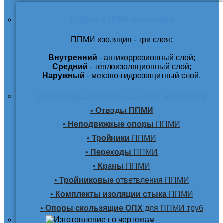
Трубы в ППМ изоляции
ППМИ изоляция - три слоя:
Внутренний
- антикоррозионный слой;
Средний
- теплоизоляционный слой;
Наружный
- механо-гидрозащитный слой.
Фасонные элементы в ППМ изоляции
•
Отводы ППМИ
•
Неподвижные опоры
ППМИ
•
Тройники
ППМИ
•
Переходы
ППМИ
•
Краны
ППМИ
•
Тройниковые
ответвления ППМИ
•
Комплекты изоляции стыка
ППМИ
•
Опоры скользящие ОПХ
для ППМИ труб