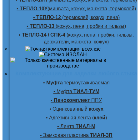
•
ТЕПЛО-10У
(минвата, кожух, манжета, термоклей)
•
ТЕПЛО-12
(термоклей, кожух, пена)
•
ТЕПЛО-13
(кожух, пена, пробки и гильзы)
•
ТЕПЛО-14 / СПК-4
(кожух, пена, пробки, гильзы,
держатели, манжета, кожух)
Комплектующие для заделки любого стыка
•
Муфта
термоусаживаемая
• Муфта
ТИАЛ-ТУМ
•
Пенокомплект
ППУ
• Оцинкованный
кожух
• Адгезивная лента (
клей
)
• Лента
ТИАЛ-М
• Замковая пластина
ТИАЛ-ЗП