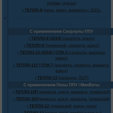
пробки, гильзы)
•
ТЕПЛО-8
(пена, кожух, манжета) с 2021г.
Комплекты для надземного трубопровода
(ППУ-ОЦ)
С применением Скорлупы ППУ
•
ТЕПЛО-8 (2019)
(скорлупа, кожух)
•
ТЕПЛО-9
(термоклей, скорлупа, кожух)
•
ТЕПЛО-10 (2019) / СПК-2
(скорлупа, манжета,
кожух)
•
ТЕПЛО-11У / СПК-7
(манжета, скорлупа, манжета,
кожух)
•
ТЕПЛО-13
(скорлупа, ЛЦП)
С применением Пены ППУ / МинВаты
•
ТЕПЛО-10П
(минвата, кожух, манжета, термоклей)
•
ТЕПЛО-10У
(минвата, кожух, манжета, термоклей)
•
ТЕПЛО-12
(термоклей, кожух, пена)