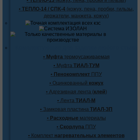
•
ТЕПЛО-13
(кожух, пена, пробки и гильзы)
•
ТЕПЛО-14 / СПК-4
(кожух, пена, пробки, гильзы,
держатели, манжета, кожух)
Комплектующие для заделки любого стыка
•
Муфта
термоусаживаемая
• Муфта
ТИАЛ-ТУМ
•
Пенокомплект
ППУ
• Оцинкованный
кожух
• Адгезивная лента (
клей
)
• Лента
ТИАЛ-М
• Замковая пластина
ТИАЛ-ЗП
•
Расходные
материалы
•
Скорлупа
ППУ
• Комплект
нагревательных элементов