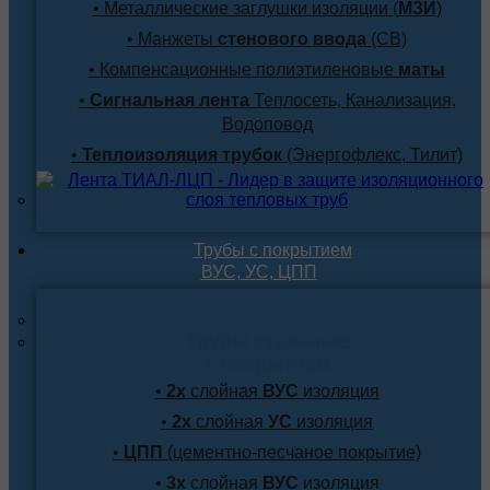
• Металлические заглушки изоляции (
МЗИ
)
• Манжеты
стенового ввода
(СВ)
• Компенсационные полиэтиленовые
маты
•
Сигнальная лента
Теплосеть, Канализация,
Водоповод
•
Теплоизоляция трубок
(Энергофлекс, Тилит)
Трубы с покрытием
ВУС, УС, ЦПП
Трубы стальные
с покрытием
•
2х
слойная
ВУС
изоляция
•
2х
слойная
УС
изоляция
•
ЦПП
(цементно-песчаное покрытие)
•
3х
слойная
ВУС
изоляция