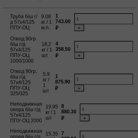
1
Труба б/ш г/
9.08
743.00
д 57х4/125
кг / 1
ППУ-ОЦ
м.п.
₽
+
Отвод 90гр.
4
б/ш г/д
18.2
358.50
57х4/125
кг / 1
ППУ-ОЦ
шт
₽
+
1000/1000
Отвод 90гр.
5.9
1
б/ш г/д
кг /
875.90
57х4/125
1
ППУ-ОЦ
₽
+
шт
325/325
Неподвижная
8
19.95
опора б/ш г/д
880.30
кг / 1
57х4/125
шт
₽
+
ППУ-ОЦ 2000
Неподвижная
7
15.35
опора б/ш г/д