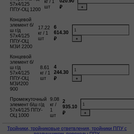
020.90
кг / 1
57х4/125
шт
₽
+
ППУ-ОЦ 1200
Концевой
элемент б/
6
17.22
ш г/д
614.30
кг / 1
57х4/125
шт
₽
+
ППУ-ОЦ
МЗИ 2200
Концевой
элемент б/
4
ш г/д
8.61
244.30
57х4/125
кг / 1
ППУ-ОЦ
шт
₽
+
МЗИ200
900
Промежуточный
9.08
2
элемент б/ш г/д
кг /
935.10
57х4/125 ППУ-
1
₽
+
ОЦ 1000
шт
Тройники, тройниковые ответвления, тройники ППУ с
воздушником, переходы ППУ,