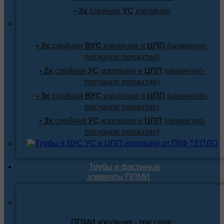
•
3х
слойная
УС
изоляция
Трубы с внутренним
и наружным покрытием
•
2х
слойная
ВУС
изоляция и
ЦПП
(цементно-
песчаное покрытие)
•
2х
слойная
УС
изоляция и
ЦПП
(цементно-
песчаное покрытие)
•
3х
слойная
ВУС
изоляция и
ЦПП
(цементно-
песчаное покрытие)
•
3х
слойная
УС
изоляция и
ЦПП
(цементно-
песчаное покрытие)
Трубы и фасонные
элементы ППМИ
Трубы в ППМ изоляции
ППМИ изоляция - три слоя: