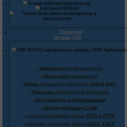
Продукция
системы ОДК
Система оперативного дистанционного
контроля (СОДК)
•
Терминалы
коммутационные
•
Детекторы
повреждений
•
Ковер
наземный и настенный (
КНЗ и КНС
)
•
Локаторы
повреждений Термолайн
•
Инструменты и оборудование
•
Диспетчеризация СОДК
• Термоусаживаемые трубки
ТТСК и ТТТК
• Комплект удлинения кабеля
КУК-3, КУК-5