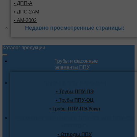
• ДПП-А
• ДПС-2АМ
• АМ-2002
Недавно просмотренные страницы:
Каталог продукции
Трубы и фасонные
элементы ППУ
Трубы в ППУ изоляции
• Трубы
ППУ-ПЭ
• Трубы
ППУ-ОЦ
• Трубы
ППУ-ПЭ-Усил
Фасонные элементы в ППУ-ПЭ или ППУ-ОЦ
изоляции
•
Отводы ППУ