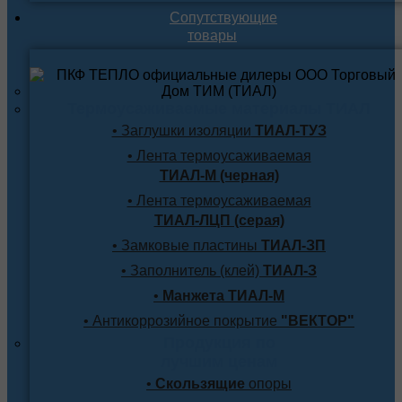
Сопутствующие
товары
Термоусаживаемые материалы ТИАЛ
• Заглушки изоляции
ТИАЛ-ТУЗ
• Лента термоусаживаемая
ТИАЛ-М (черная)
• Лента термоусаживаемая
ТИАЛ-ЛЦП (серая)
• Замковые пластины
ТИАЛ-ЗП
• Заполнитель (клей)
ТИАЛ-З
•
Манжета ТИАЛ-М
• Антикоррозийное покрытие
"ВЕКТОР"
Продукция по
лучшим ценам
•
Скользящие
опоры