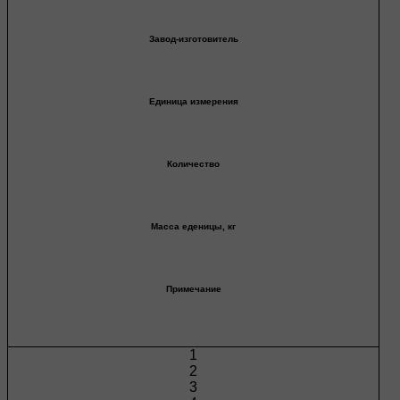
Завод-изготовитель
Единица измерения
Количество
Масса еденицы, кг
Примечание
1
2
3