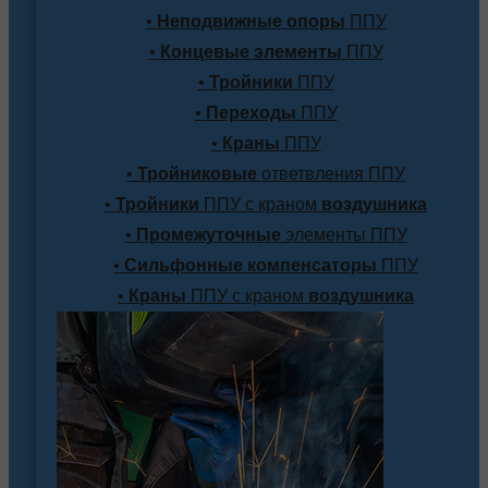
•
Неподвижные опоры
ППУ
•
Концевые элементы
ППУ
•
Тройники
ППУ
•
Переходы
ППУ
•
Краны
ППУ
•
Тройниковые
ответвления ППУ
•
Тройники
ППУ с краном
воздушника
•
Промежуточные
элементы ППУ
•
Сильфонные компенсаторы
ППУ
•
Краны
ППУ с краном
воздушника