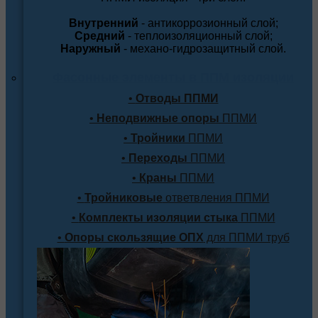
Внутренний
- антикоррозионный слой;
Средний
- теплоизоляционный слой;
Наружный
- механо-гидрозащитный слой.
Фасонные элементы в ППМ изоляции
•
Отводы ППМИ
•
Неподвижные опоры
ППМИ
•
Тройники
ППМИ
•
Переходы
ППМИ
•
Краны
ППМИ
•
Тройниковые
ответвления ППМИ
•
Комплекты изоляции стыка
ППМИ
•
Опоры скользящие ОПХ
для ППМИ труб