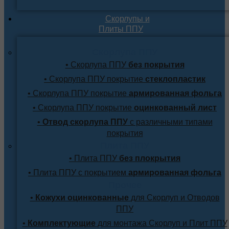
Скорлупы и
Плиты ППУ
Скорлупа ППУ
• Скорлупа ППУ
без покрытия
• Скорлупа ППУ покрытие
стеклопластик
• Скорлупа ППУ покрытие
армированная фольга
• Скорлупа ППУ покрытие
оцинкованный лист
•
Отвод скорлупа ППУ
с различными типами
покрытия
Плита ППУ
• Плита ППУ
без плокрытия
• Плита ППУ с покрытием
армированная фольга
Прочее
•
Кожухи оцинкованные
для Скорлуп и Отводов
ППУ
•
Комплектующие
для монтажа Скорлуп и Плит ППУ