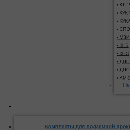
• КТ-
• КУК-
• КУК-
• СПО
• МЗИ
• КНЗ
• КНС
• ДПП
• ДП
• АМ-
Не
Комплекты
стыка 
Комплекты для подземной прок