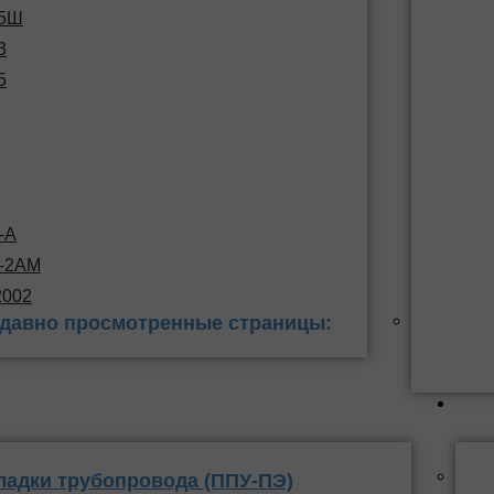
15Ш
3
5
-А
С-2АМ
2002
давно просмотренные страницы:
 заделки
ППУ
ладки трубопровода (ППУ-ПЭ)