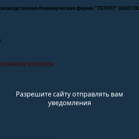
роизводственно-Коммерческая фирма "ТЕПЛО" (ООО П
9
 страницу Контакты
Телефоны
Разрешите сайту отправлять вам
лектронные адреса
уведомления
Связаться с нами
stagram ПКФ ТЕПЛО