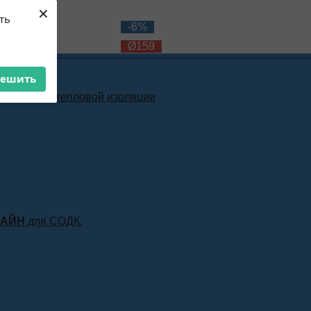
×
ть
-10%
-6%
Ø159
Ø159
решить
Новости и статьи
материала тепловой изоляции
ЛАЙН
для СОДК.