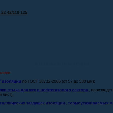
32-42/110-125
о компании ПКФ ТЕПЛО
плекс
:
У изоляции
по ГОСТ 30732-2006 (от 57 до 530 мм);
лки стыка для жкх и нефтегазового сектора
, производс
 лист);
таллических заглушек изоляции
,
термоусаживаемых м