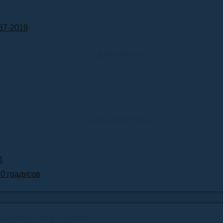
87-2019
Документы
Калькуляторы
Л
90 градусов
квизиты ПКФ ТЕПЛО