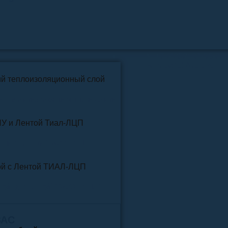
📞
+7 (4852) 91-96-22
info@pkfteplo.ru
✉
й теплоизоляционный слой
У и Лентой ТИАЛ-ЛЦП
той и Лентой ТИАЛ-ЛЦП
ВАС