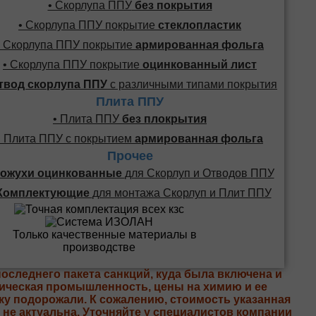
• Скорлупа ППУ
без покрытия
• Скорлупа ППУ покрытие
стеклопластик
• Скорлупа ППУ покрытие
армированная фольга
• Скорлупа ППУ покрытие
оцинкованный лист
твод скорлупа ППУ
с различными типами покрытия
Плита ППУ
• Плита ППУ
без плокрытия
• Плита ППУ с покрытием
армированная фольга
Прочее
ожухи оцинкованные
для Скорлуп и Отводов ППУ
Комплектующие
для монтажа Скорлуп и Плит ППУ
последнего пакета санкций, куда была включена и
ическая промышленность, цены на химию и ее
ку подорожали. К сожалению, стоимость указанная
е не актуальна. Уточняйте у специалистов компании