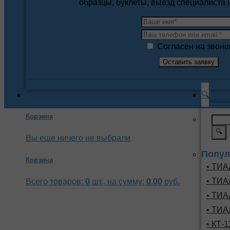
образцы, буклеты, выезд специалиста
Согласен на звоно
🔍
Корзина
🔍
Вы еще ничего не выбрали
Попул
Корзина
• ТИА
• ТИА
Всего товаров:
0
шт., на сумму:
0.00
руб.
• ТИА
• ТИА
• КТ-1