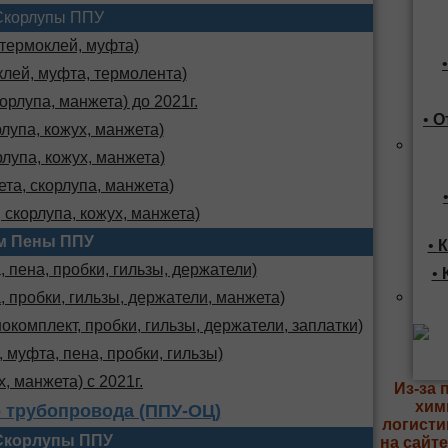
Скорлупы ППУ
 термоклей, муфта)
клей, муфта, термолента)
орлупа, манжета) до 2021г.
•
О
лупа, кожух, манжета)
лупа, кожух, манжета)
та, скорлупа, манжета)
 скорлупа, кожух, манжета)
м Пены ППУ
•
К
 пена, пробки, гильзы, держатели)
•
, пробки, гильзы, держатели, манжета)
комплект, пробки, гильзы, держатели, заплатки)
 муфта, пена, пробки, гильзы)
х, манжета) с 2021г.
Из-за 
хим
 трубопровода (ППУ-ОЦ)
логисти
Скорлупы ППУ
на сайт