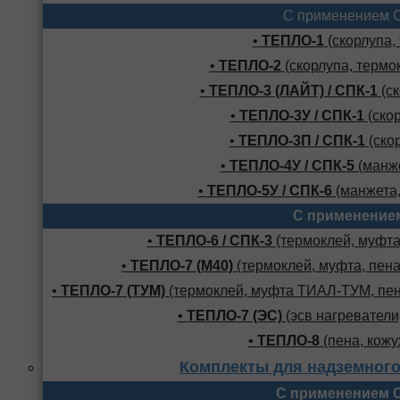
С применением 
•
ТЕПЛО-1
(скорлупа,
•
ТЕПЛО-2
(скорлупа, термо
•
ТЕПЛО-3 (ЛАЙТ) / СПК-1
(ск
•
ТЕПЛО-3У / СПК-1
(скор
•
ТЕПЛО-3П / СПК-1
(скор
•
ТЕПЛО-4У / СПК-5
(манже
•
ТЕПЛО-5У / СПК-6
(манжета,
С применение
•
ТЕПЛО-6 / СПК-3
(термоклей, муфта,
•
ТЕПЛО-7 (М40)
(термоклей, муфта, пена
•
ТЕПЛО-7 (ТУМ)
(термоклей, муфта ТИАЛ-ТУМ, пено
•
ТЕПЛО-7 (ЭС)
(эсв нагреватели,
•
ТЕПЛО-8
(пена, кожу
Комплекты для надземного
С применением 