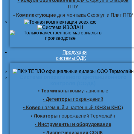
•
Кожухи оцинкованные
для Скорлуп и Отводов
ППУ
•
Комплектующие
для монтажа Скорлуп и Плит ППУ
Продукция
системы ОДК
Система оперативного дистанционного
контроля (СОДК)
•
Терминалы
коммутационные
•
Детекторы
повреждений
•
Ковер
наземный и настенный (
КНЗ и КНС
)
•
Локаторы
повреждений Термолайн
•
Инструменты и оборудование
•
Диспетчеризация СОДК