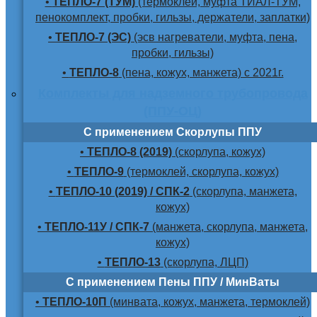
•
ТЕПЛО-7 (ТУМ)
(термоклей, муфта ТИАЛ-ТУМ,
пенокомплект, пробки, гильзы, держатели, заплатки)
•
ТЕПЛО-7 (ЭС)
(эсв нагреватели, муфта, пена,
пробки, гильзы)
•
ТЕПЛО-8
(пена, кожух, манжета) с 2021г.
Комплекты для надземного трубопровода
(ППУ-ОЦ)
С применением Скорлупы ППУ
•
ТЕПЛО-8 (2019)
(скорлупа, кожух)
•
ТЕПЛО-9
(термоклей, скорлупа, кожух)
•
ТЕПЛО-10 (2019) / СПК-2
(скорлупа, манжета,
кожух)
•
ТЕПЛО-11У / СПК-7
(манжета, скорлупа, манжета,
кожух)
•
ТЕПЛО-13
(скорлупа, ЛЦП)
С применением Пены ППУ / МинВаты
•
ТЕПЛО-10П
(минвата, кожух, манжета, термоклей)