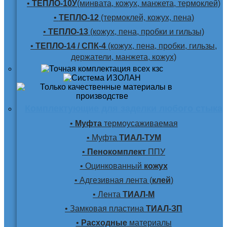
•
ТЕПЛО-10У
(минвата, кожух, манжета, термоклей)
•
ТЕПЛО-12
(термоклей, кожух, пена)
•
ТЕПЛО-13
(кожух, пена, пробки и гильзы)
•
ТЕПЛО-14 / СПК-4
(кожух, пена, пробки, гильзы,
держатели, манжета, кожух)
Комплектующие для заделки любого стыка
•
Муфта
термоусаживаемая
• Муфта
ТИАЛ-ТУМ
•
Пенокомплект
ППУ
• Оцинкованный
кожух
• Адгезивная лента (
клей
)
• Лента
ТИАЛ-М
• Замковая пластина
ТИАЛ-ЗП
•
Расходные
материалы