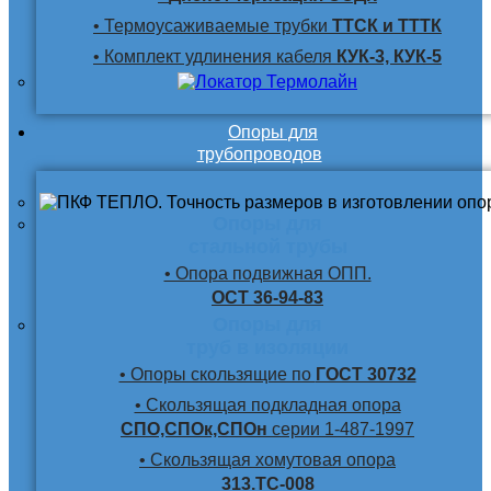
• Термоусаживаемые трубки
ТТСК и ТТТК
• Комплект удлинения кабеля
КУК-3, КУК-5
Опоры для
трубопроводов
Опоры для
стальной трубы
• Опора подвижная ОПП.
ОСТ 36-94-83
Опоры для
труб в изоляции
• Опоры скользящие по
ГОСТ 30732
• Скользящая подкладная опора
СПО,СПОк,СПОн
серии 1-487-1997
• Скользящая хомутовая опора
313.ТС-008