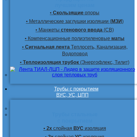
лучшим ценам
•
Скользящие
опоры
• Металлические заглушки изоляции (
МЗИ
)
• Манжеты
стенового ввода
(СВ)
• Компенсационные полиэтиленовые
маты
•
Сигнальная лента
Теплосеть, Канализация,
Водоповод
•
Теплоизоляция трубок
(Энергофлекс, Тилит)
Трубы с покрытием
ВУС, УС, ЦПП
Трубы стальные
с покрытием
•
2х
слойная
ВУС
изоляция
•
2х
слойная
УС
изоляция