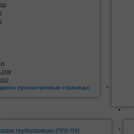
15Ш
3
5
-А
С-2АМ
2002
давно просмотренные страницы:
 заделки
ППУ
ладки трубопровода (ППУ-ПЭ)