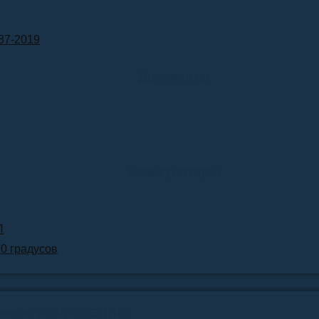
87-2019
Документы
Калькуляторы
Л
90 градусов
квизиты ПКФ ТЕПЛО