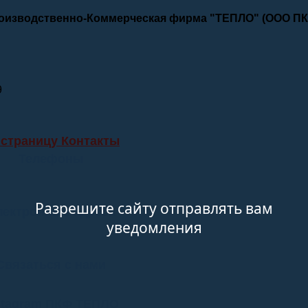
роизводственно-Коммерческая фирма "ТЕПЛО" (ООО П
9
 страницу Контакты
Телефоны
Разрешите сайту отправлять вам
лектронные адреса
уведомления
Связаться с нами
stagram ПКФ ТЕПЛО