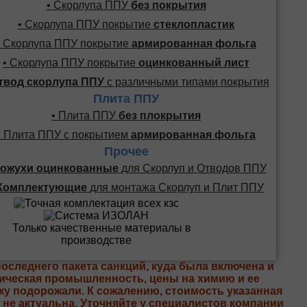
• Скорлупа ППУ
без покрытия
• Скорлупа ППУ покрытие
стеклопластик
• Скорлупа ППУ покрытие
армированная фольга
• Скорлупа ППУ покрытие
оцинкованный лист
твод скорлупа ППУ
с различными типами покрытия
Плита ППУ
• Плита ППУ
без плокрытия
• Плита ППУ с покрытием
армированная фольга
Прочее
ожухи оцинкованные
для Скорлуп и Отводов ППУ
Комплектующие
для монтажа Скорлуп и Плит ППУ
последнего пакета санкций, куда была включена и
ическая промышленность, цены на химию и ее
ку подорожали. К сожалению, стоимость указанная
е не актуальна. Уточняйте у специалистов компании