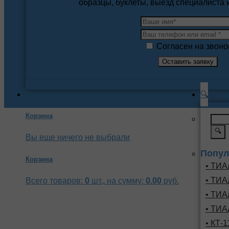
образцы, буклеты, выезд специалиста
Согласен на звоно
🔍
Корзина
🔍
Вы еще ничего не выбрали
Попул
Корзина
• ТИА
• ТИА
Всего товаров:
0
шт., на сумму:
0.00
руб.
• ТИА
• ТИА
• КТ-1