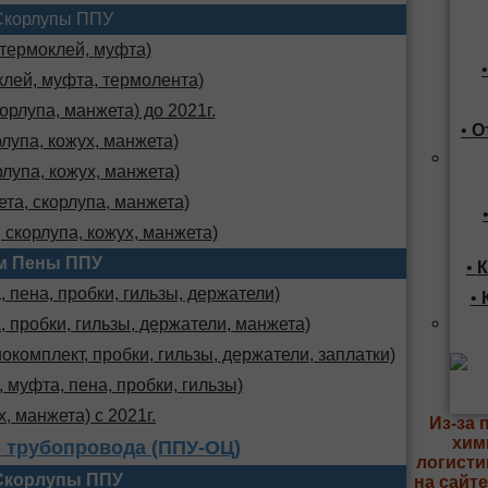
Скорлупы ППУ
 термоклей, муфта)
клей, муфта, термолента)
орлупа, манжета) до 2021г.
•
О
лупа, кожух, манжета)
лупа, кожух, манжета)
та, скорлупа, манжета)
 скорлупа, кожух, манжета)
м Пены ППУ
•
К
 пена, пробки, гильзы, держатели)
•
, пробки, гильзы, держатели, манжета)
комплект, пробки, гильзы, держатели, заплатки)
 муфта, пена, пробки, гильзы)
х, манжета) с 2021г.
Из-за 
хим
 трубопровода (ППУ-ОЦ)
логисти
Скорлупы ППУ
на сайт