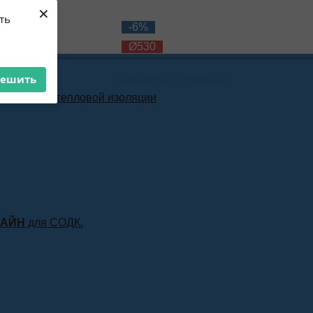
×
ть
-10%
-6%
Ø530
Ø530
решить
Новости и статьи
материала тепловой изоляции
ЛАЙН
для СОДК.