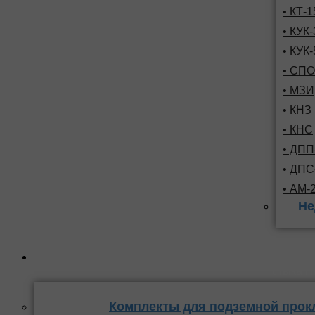
• КТ-
• КУК-
• КУК-
• СПО
• МЗИ
• КНЗ
• КНС
• ДПП
• ДП
• АМ-
Не
Комплекты
стыка 
Комплекты для подземной прок