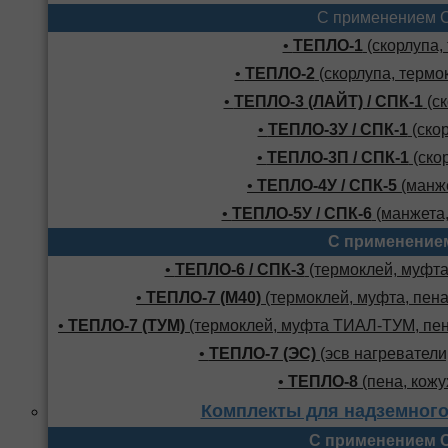
С применением 
•
ТЕПЛО-1
(скорлупа,
•
ТЕПЛО-2
(скорлупа, термо
•
ТЕПЛО-3 (ЛАЙТ) / СПК-1
(ск
•
ТЕПЛО-3У / СПК-1
(скор
•
ТЕПЛО-3П / СПК-1
(скор
•
ТЕПЛО-4У / СПК-5
(манже
•
ТЕПЛО-5У / СПК-6
(манжета,
С применение
•
ТЕПЛО-6 / СПК-3
(термоклей, муфта,
•
ТЕПЛО-7 (М40)
(термоклей, муфта, пена
•
ТЕПЛО-7 (ТУМ)
(термоклей, муфта ТИАЛ-ТУМ, пено
•
ТЕПЛО-7 (ЭС)
(эсв нагреватели,
•
ТЕПЛО-8
(пена, кожу
Комплекты для надземного
С применением 