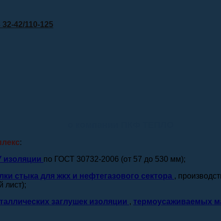
32-42/110-125
о компании ПКФ ТЕПЛО
плекс
:
У изоляции
по ГОСТ 30732-2006 (от 57 до 530 мм);
лки стыка для жкх и нефтегазового сектора
, производс
 лист);
таллических заглушек изоляции
,
термоусаживаемых м