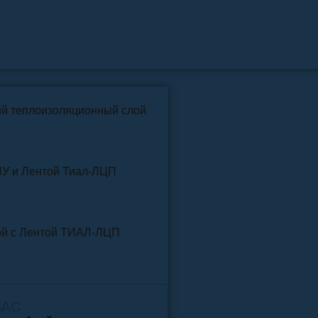
📞
+7 (4852) 91-96-22
info@pkfteplo.ru
✉
й теплоизоляционный слой
У и Лентой ТИАЛ-ЛЦП
той и Лентой ТИАЛ-ЛЦП
ВАС