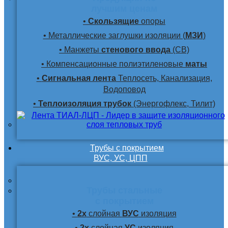
лучшим ценам
•
Скользящие
опоры
• Металлические заглушки изоляции (
МЗИ
)
• Манжеты
стенового ввода
(СВ)
• Компенсационные полиэтиленовые
маты
•
Сигнальная лента
Теплосеть, Канализация,
Водоповод
•
Теплоизоляция трубок
(Энергофлекс, Тилит)
Трубы с покрытием
ВУС, УС, ЦПП
Трубы стальные
с покрытием
•
2х
слойная
ВУС
изоляция
•
2х
слойная
УС
изоляция