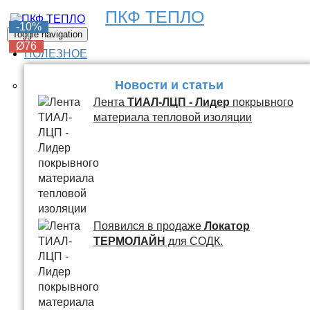
ПКФ ТЕПЛО
-6%
-6%
-6%
-6%
-10%
Toggle navigation
Ø76
Ø76
Ø76
Ø76
Ø76
ПОЛЕЗНОЕ
Новости и статьи
Лента
ТИАЛ-ЛЦП - Лидер
покрывного
материала тепловой изоляции
Появился в продаже
Локатор
ТЕРМОЛАЙН
для СОДК.