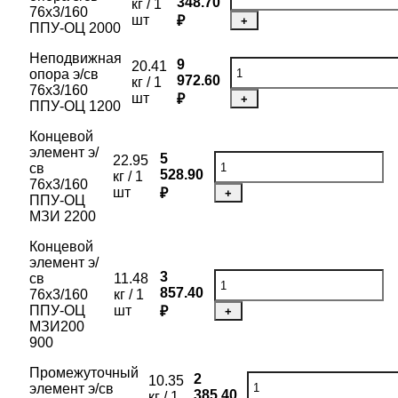
348.70
кг / 1
76х3/160
шт
₽
+
ППУ-ОЦ 2000
Неподвижная
9
20.41
опора э/св
972.60
кг / 1
76х3/160
шт
₽
+
ППУ-ОЦ 1200
Концевой
элемент э/
5
22.95
св
528.90
кг / 1
76х3/160
шт
₽
+
ППУ-ОЦ
МЗИ 2200
Концевой
элемент э/
3
св
11.48
857.40
76х3/160
кг / 1
ППУ-ОЦ
шт
₽
+
МЗИ200
900
Промежуточный
2
10.35
элемент э/св
385.40
кг / 1