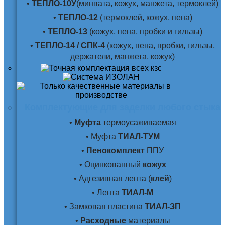
•
ТЕПЛО-10У
(минвата, кожух, манжета, термоклей)
•
ТЕПЛО-12
(термоклей, кожух, пена)
•
ТЕПЛО-13
(кожух, пена, пробки и гильзы)
•
ТЕПЛО-14 / СПК-4
(кожух, пена, пробки, гильзы,
держатели, манжета, кожух)
Комплектующие для заделки любого стыка
•
Муфта
термоусаживаемая
• Муфта
ТИАЛ-ТУМ
•
Пенокомплект
ППУ
• Оцинкованный
кожух
• Адгезивная лента (
клей
)
• Лента
ТИАЛ-М
• Замковая пластина
ТИАЛ-ЗП
•
Расходные
материалы