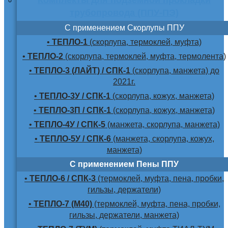
трубопровода (ППУ-ПЭ)
С применением Скорлупы ППУ
•
ТЕПЛО-1
(скорлупа, термоклей, муфта)
•
ТЕПЛО-2
(скорлупа, термоклей, муфта, термолента)
•
ТЕПЛО-3 (ЛАЙТ) / СПК-1
(скорлупа, манжета) до
2021г.
•
ТЕПЛО-3У / СПК-1
(скорлупа, кожух, манжета)
•
ТЕПЛО-3П / СПК-1
(скорлупа, кожух, манжета)
•
ТЕПЛО-4У / СПК-5
(манжета, скорлупа, манжета)
•
ТЕПЛО-5У / СПК-6
(манжета, скорлупа, кожух,
манжета)
С применением Пены ППУ
•
ТЕПЛО-6 / СПК-3
(термоклей, муфта, пена, пробки,
гильзы, держатели)
•
ТЕПЛО-7 (М40)
(термоклей, муфта, пена, пробки,
гильзы, держатели, манжета)