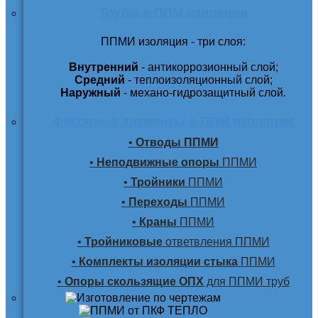
Трубы в ППМ изоляции
ППМИ изоляция - три слоя:
Внутренний
- антикоррозионный слой;
Средний
- теплоизоляционный слой;
Наружный
- механо-гидрозащитный слой.
Фасонные элементы в ППМ изоляции
•
Отводы ППМИ
•
Неподвижные опоры
ППМИ
•
Тройники
ППМИ
•
Переходы
ППМИ
•
Краны
ППМИ
•
Тройниковые
ответвления ППМИ
•
Комплекты изоляции стыка
ППМИ
•
Опоры скользящие ОПХ
для ППМИ труб