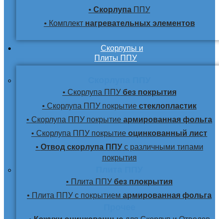
•
Скорлупа
ППУ
• Комплект
нагревательных элементов
Скорлупы и
Плиты ППУ
Скорлупа ППУ
• Скорлупа ППУ
без покрытия
• Скорлупа ППУ покрытие
стеклопластик
• Скорлупа ППУ покрытие
армированная фольга
• Скорлупа ППУ покрытие
оцинкованный лист
•
Отвод скорлупа ППУ
с различными типами
покрытия
Плита ППУ
• Плита ППУ
без плокрытия
• Плита ППУ с покрытием
армированная фольга
Прочее