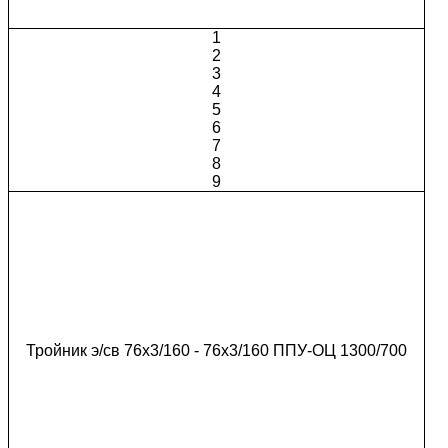
1
2
3
4
5
6
7
8
9
Тройник э/св 76х3/160 - 76х3/160 ППУ-ОЦ 1300/700