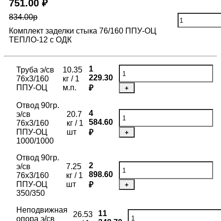
751.00 ₽
834.00р
Комплект заделки стыка 76/160 ППУ-ОЦ
ТЕПЛО-12 с ОДК
1
Труба э/св
10.35
229.30
76х3/160
кг / 1
ППУ-ОЦ
м.п.
₽
+
Отвод 90гр.
4
э/св
20.7
584.60
76х3/160
кг / 1
ППУ-ОЦ
шт
₽
+
1000/1000
Отвод 90гр.
2
э/св
7.25
898.60
76х3/160
кг / 1
ППУ-ОЦ
шт
₽
+
350/350
Неподвижная
11
26.53
опора э/св