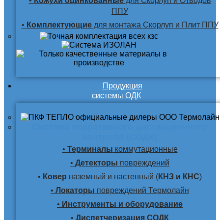
•
Кожухи оцинкованные
для Скорлуп и Отводов
ППУ
•
Комплектующие
для монтажа Скорлуп и Плит ППУ
Продукция
системы ОДК
Система оперативного дистанционного
контроля (СОДК)
•
Терминалы
коммутационные
•
Детекторы
повреждений
•
Ковер
наземный и настенный (
КНЗ и КНС
)
•
Локаторы
повреждений Термолайн
•
Инструменты и оборудование
•
Диспетчеризация СОДК