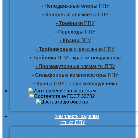
•
Неподвижные опоры
ППУ
•
Концевые элементы
ППУ
•
Тройники
ППУ
•
Переходы
ППУ
•
Краны
ППУ
•
Тройниковые
ответвления ППУ
•
Тройники
ППУ с краном
воздушника
•
Промежуточные
элементы ППУ
•
Сильфонные компенсаторы
ППУ
•
Краны
ППУ с краном
воздушника
Комплекты заделки
стыка ППУ
Комплекты для подземной прокладки