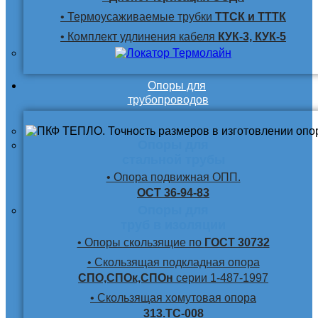
• Термоусаживаемые трубки
ТТСК и ТТТК
• Комплект удлинения кабеля
КУК-3, КУК-5
Опоры для
трубопроводов
Опоры для
стальной трубы
• Опора подвижная ОПП.
ОСТ 36-94-83
Опоры для
труб в изоляции
• Опоры скользящие по
ГОСТ 30732
• Скользящая подкладная опора
СПО,СПОк,СПОн
серии 1-487-1997
• Скользящая хомутовая опора
313.ТС-008