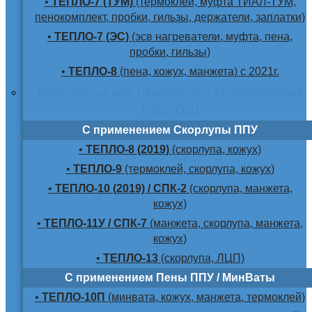
•
ТЕПЛО-7 (ТУМ)
(термоклей, муфта ТИАЛ-ТУМ,
пенокомплект, пробки, гильзы, держатели, заплатки)
•
ТЕПЛО-7 (ЭС)
(эсв нагреватели, муфта, пена,
пробки, гильзы)
•
ТЕПЛО-8
(пена, кожух, манжета) с 2021г.
Комплекты для надземного трубопровода
(ППУ-ОЦ)
С применением Скорлупы ППУ
•
ТЕПЛО-8 (2019)
(скорлупа, кожух)
•
ТЕПЛО-9
(термоклей, скорлупа, кожух)
•
ТЕПЛО-10 (2019) / СПК-2
(скорлупа, манжета,
кожух)
•
ТЕПЛО-11У / СПК-7
(манжета, скорлупа, манжета,
кожух)
•
ТЕПЛО-13
(скорлупа, ЛЦП)
С применением Пены ППУ / МинВаты
•
ТЕПЛО-10П
(минвата, кожух, манжета, термоклей)