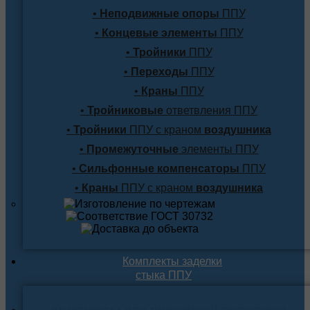
•
Неподвижные опоры
ППУ
•
Концевые элементы
ППУ
•
Тройники
ППУ
•
Переходы
ППУ
•
Краны
ППУ
•
Тройниковые
ответвления ППУ
•
Тройники
ППУ с краном
воздушника
•
Промежуточные
элементы ППУ
•
Сильфонные компенсаторы
ППУ
•
Краны
ППУ с краном
воздушника
Комплекты заделки
стыка ППУ
Комплекты для подземной прокладки