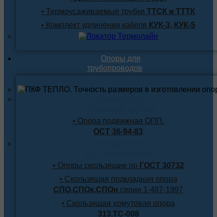
• Термоусаживаемые трубки
ТТСК и ТТТК
• Комплект удлинения кабеля
КУК-3, КУК-5
Опоры для
трубопроводов
Опоры для
стальной трубы
• Опора подвижная ОПП.
ОСТ 36-94-83
Опоры для
труб в изоляции
• Опоры скользящие по
ГОСТ 30732
• Скользящая подкладная опора
СПО,СПОк,СПОн
серии 1-487-1997
• Скользящая хомутовая опора
313.ТС-008