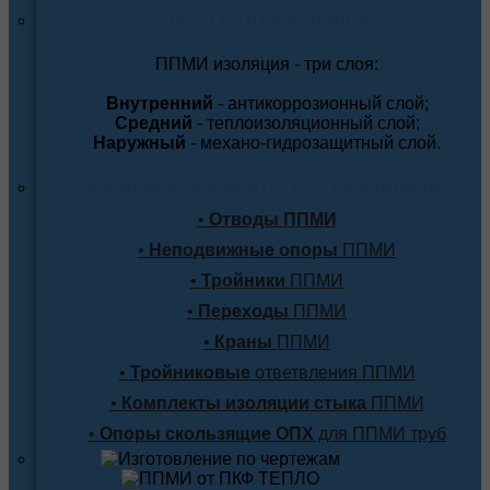
Трубы в ППМ изоляции
ППМИ изоляция - три слоя:
Внутренний
- антикоррозионный слой;
Средний
- теплоизоляционный слой;
Наружный
- механо-гидрозащитный слой.
Фасонные элементы в ППМ изоляции
•
Отводы ППМИ
•
Неподвижные опоры
ППМИ
•
Тройники
ППМИ
•
Переходы
ППМИ
•
Краны
ППМИ
•
Тройниковые
ответвления ППМИ
•
Комплекты изоляции стыка
ППМИ
•
Опоры скользящие ОПХ
для ППМИ труб