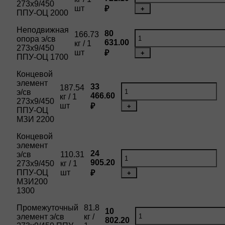
273х9/450
шт
₽
+
ППУ-ОЦ 2000
Неподвижная
80
166.73
опора э/св
631.00
кг / 1
273х9/450
шт
₽
+
ППУ-ОЦ 1700
Концевой
элемент
33
187.54
э/св
466.60
кг / 1
273х9/450
шт
₽
+
ППУ-ОЦ
МЗИ 2200
Концевой
элемент
24
э/св
110.31
905.20
273х9/450
кг / 1
ППУ-ОЦ
шт
₽
+
МЗИ200
1300
Промежуточный
81.8
10
элемент э/св
кг /
802.20