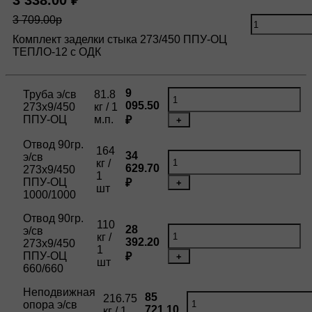
3 338.00 ₽
3 709.00р
Комплект заделки стыка 273/450 ППУ-ОЦ
ТЕПЛО-12 с ОДК
9
Труба э/св
81.8
095.50
273х9/450
кг / 1
ППУ-ОЦ
м.п.
₽
+
Отвод 90гр.
164
34
э/св
кг /
629.70
273х9/450
1
ППУ-ОЦ
₽
+
шт
1000/1000
Отвод 90гр.
110
28
э/св
кг /
392.20
273х9/450
1
ППУ-ОЦ
₽
+
шт
660/660
Неподвижная
85
216.75
опора э/св
721.10
кг / 1