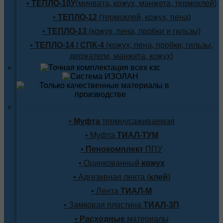
•
ТЕПЛО-10У
(минвата, кожух, манжета, термоклей)
•
ТЕПЛО-12
(термоклей, кожух, пена)
•
ТЕПЛО-13
(кожух, пена, пробки и гильзы)
•
ТЕПЛО-14 / СПК-4
(кожух, пена, пробки, гильзы,
держатели, манжета, кожух)
Комплектующие для заделки любого стыка
•
Муфта
термоусаживаемая
• Муфта
ТИАЛ-ТУМ
•
Пенокомплект
ППУ
• Оцинкованный
кожух
• Адгезивная лента (
клей
)
• Лента
ТИАЛ-М
• Замковая пластина
ТИАЛ-ЗП
•
Расходные
материалы