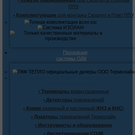
•
Кожухи оцинкованные
для Скорлуп и Отводов
ППУ
•
Комплектующие
для монтажа Скорлуп и Плит ППУ
Продукция
системы ОДК
Система оперативного дистанционного
контроля (СОДК)
•
Терминалы
коммутационные
•
Детекторы
повреждений
•
Ковер
наземный и настенный (
КНЗ и КНС
)
•
Локаторы
повреждений Термолайн
•
Инструменты и оборудование
•
Диспетчеризация СОДК