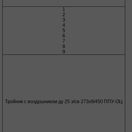
1
2
3
4
5
6
7
8
9
Тройник с воздушником ду 25 э/св 273х9/450 ППУ-ОЦ