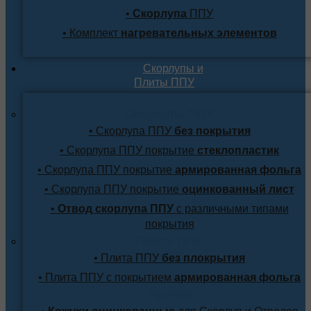
•
Скорлупа
ППУ
• Комплект
нагревательных элементов
Скорлупы и
Плиты ППУ
Скорлупа ППУ
• Скорлупа ППУ
без покрытия
• Скорлупа ППУ покрытие
стеклопластик
• Скорлупа ППУ покрытие
армированная фольга
• Скорлупа ППУ покрытие
оцинкованный лист
•
Отвод скорлупа ППУ
с различными типами
покрытия
Плита ППУ
• Плита ППУ
без плокрытия
• Плита ППУ с покрытием
армированная фольга
Прочее