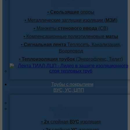
лучшим ценам
•
Скользящие
опоры
• Металлические заглушки изоляции (
МЗИ
)
• Манжеты
стенового ввода
(СВ)
• Компенсационные полиэтиленовые
маты
•
Сигнальная лента
Теплосеть, Канализация,
Водоповод
•
Теплоизоляция трубок
(Энергофлекс, Тилит)
Трубы с покрытием
ВУС, УС, ЦПП
Трубы стальные
с покрытием
•
2х
слойная
ВУС
изоляция
•
2х
слойная
УС
изоляция