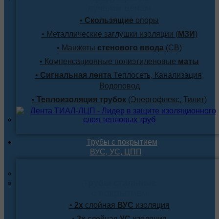
лучшим ценам
•
Скользящие
опоры
• Металлические заглушки изоляции (
МЗИ
)
• Манжеты
стенового ввода
(СВ)
• Компенсационные полиэтиленовые
маты
•
Сигнальная лента
Теплосеть, Канализация,
Водоповод
•
Теплоизоляция трубок
(Энергофлекс, Тилит)
Трубы с покрытием
ВУС, УС, ЦПП
Трубы стальные
с покрытием
•
2х
слойная
ВУС
изоляция
•
2х
слойная
УС
изоляция