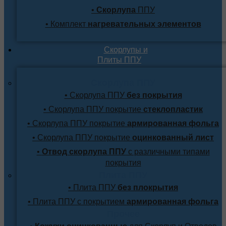
•
Скорлупа
ППУ
• Комплект
нагревательных элементов
Скорлупы и
Плиты ППУ
Скорлупа ППУ
• Скорлупа ППУ
без покрытия
• Скорлупа ППУ покрытие
стеклопластик
• Скорлупа ППУ покрытие
армированная фольга
• Скорлупа ППУ покрытие
оцинкованный лист
•
Отвод скорлупа ППУ
с различными типами
покрытия
Плита ППУ
• Плита ППУ
без плокрытия
• Плита ППУ с покрытием
армированная фольга
Прочее