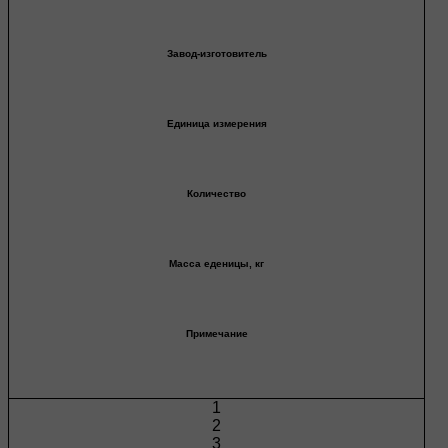
Завод-изготовитель
Единица измерения
Количество
Масса еденицы, кг
Примечание
1
2
3