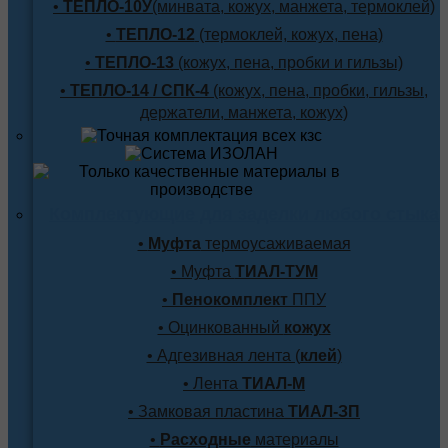
•
ТЕПЛО-10У
(минвата, кожух, манжета, термоклей)
•
ТЕПЛО-12
(термоклей, кожух, пена)
•
ТЕПЛО-13
(кожух, пена, пробки и гильзы)
•
ТЕПЛО-14 / СПК-4
(кожух, пена, пробки, гильзы,
держатели, манжета, кожух)
Комплектующие для заделки любого стыка
•
Муфта
термоусаживаемая
• Муфта
ТИАЛ-ТУМ
•
Пенокомплект
ППУ
• Оцинкованный
кожух
• Адгезивная лента (
клей
)
• Лента
ТИАЛ-М
• Замковая пластина
ТИАЛ-ЗП
•
Расходные
материалы