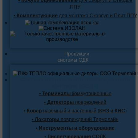
•
Кожухи оцинкованные
для Скорлуп и Отводов
ППУ
•
Комплектующие
для монтажа Скорлуп и Плит ППУ
Продукция
системы ОДК
Система оперативного дистанционного
контроля (СОДК)
•
Терминалы
коммутационные
•
Детекторы
повреждений
•
Ковер
наземный и настенный (
КНЗ и КНС
)
•
Локаторы
повреждений Термолайн
•
Инструменты и оборудование
•
Диспетчеризация СОДК