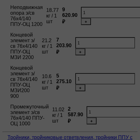
Неподвижная
9
18.77
опора э/св
620.90
кг / 1
76х4/140
шт
₽
+
ППУ-ОЦ 1200
Концевой
7
элемент э/
21.2
203.90
св 76х4/140
кг / 1
ППУ-ОЦ
шт
₽
+
МЗИ 2200
Концевой
элемент э/
5
10.6
св 76х4/140
275.10
кг / 1
ППУ-ОЦ
шт
₽
+
МЗИ200
900
Промежуточный
2
11.02
элемент э/св
587.90
кг / 1
76х4/140 ППУ-
шт
₽
+
ОЦ 1000
Тройники, тройниковые ответвления, тройники ППУ с