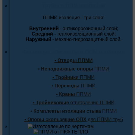
Трубы в ППМ изоляции
ППМИ изоляция - три слоя:
Внутренний
- антикоррозионный слой;
Средний
- теплоизоляционный слой;
Наружный
- механо-гидрозащитный слой.
Фасонные элементы в ППМ изоляции
•
Отводы ППМИ
•
Неподвижные опоры
ППМИ
•
Тройники
ППМИ
•
Переходы
ППМИ
•
Краны
ППМИ
•
Тройниковые
ответвления ППМИ
•
Комплекты изоляции стыка
ППМИ
•
Опоры скользящие ОПХ
для ППМИ труб