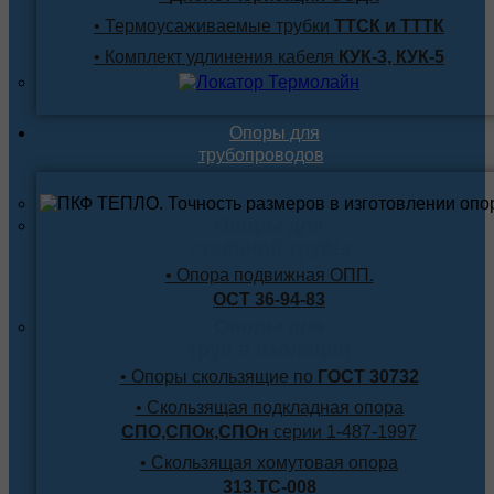
• Термоусаживаемые трубки
ТТСК и ТТТК
• Комплект удлинения кабеля
КУК-3, КУК-5
Опоры для
трубопроводов
Опоры для
стальной трубы
• Опора подвижная ОПП.
ОСТ 36-94-83
Опоры для
труб в изоляции
• Опоры скользящие по
ГОСТ 30732
• Скользящая подкладная опора
СПО,СПОк,СПОн
серии 1-487-1997
• Скользящая хомутовая опора
313.ТС-008