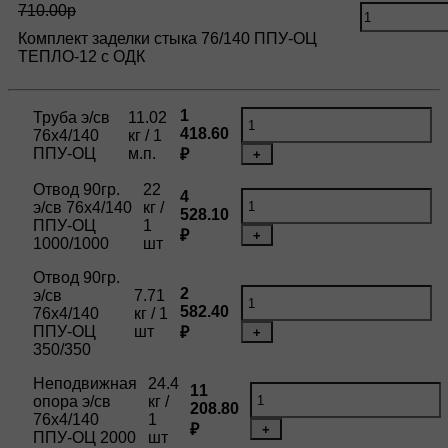
710.00р
Комплект заделки стыка 76/140 ППУ-ОЦ
ТЕПЛО-12 с ОДК
1
Труба э/св
11.02
418.60
76х4/140
кг / 1
ППУ-ОЦ
м.п.
₽
+
Отвод 90гр.
22
4
э/св 76х4/140
кг /
528.10
ППУ-ОЦ
1
₽
+
1000/1000
шт
Отвод 90гр.
2
э/св
7.71
582.40
76х4/140
кг / 1
ППУ-ОЦ
шт
₽
+
350/350
Неподвижная
24.4
11
опора э/св
кг /
208.80
76х4/140
1
₽
+
ППУ-ОЦ 2000
шт