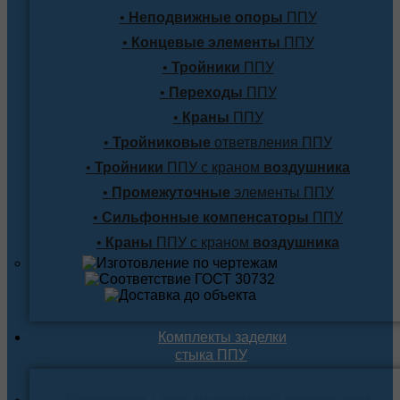
•
Неподвижные опоры
ППУ
•
Концевые элементы
ППУ
•
Тройники
ППУ
•
Переходы
ППУ
•
Краны
ППУ
•
Тройниковые
ответвления ППУ
•
Тройники
ППУ с краном
воздушника
•
Промежуточные
элементы ППУ
•
Сильфонные компенсаторы
ППУ
•
Краны
ППУ с краном
воздушника
Комплекты заделки
стыка ППУ
Комплекты для подземной прокладки