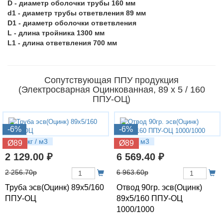
D - диаметр оболочки трубы 160 мм
d1 - диаметр трубы ответвления 89 мм
D1 - диаметр оболочки ответвления
L - длина тройника 1300 мм
L1 - длина ответвления 700 мм
Сопутствующая ППУ продукция
(Электросварная Оцинкованная, 89 х 5 / 160
ППУ-ОЦ)
-6%
-6%
15.01 кг / м3
30 кг / м3
Ø89
Ø89
2 129.00 ₽
6 569.40 ₽
2 256.70р
6 963.60р
Труба эсв(Оцинк) 89х5/160
Отвод 90гр. эсв(Оцинк)
ППУ-ОЦ
89х5/160 ППУ-ОЦ
1000/1000