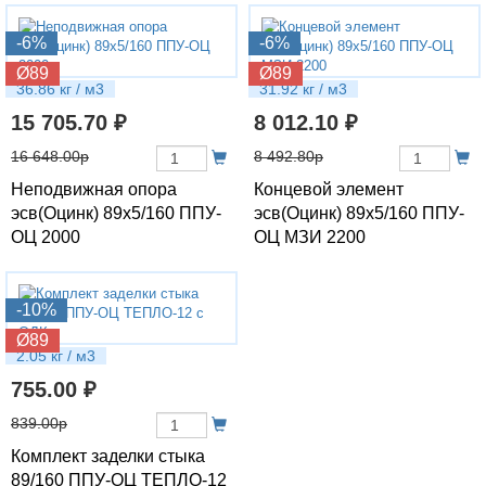
-6%
-6%
Ø89
Ø89
36.86 кг / м3
31.92 кг / м3
15 705.70 ₽
8 012.10 ₽
16 648.00р
8 492.80р
Неподвижная опора
Концевой элемент
эсв(Оцинк) 89х5/160 ППУ-
эсв(Оцинк) 89х5/160 ППУ-
ОЦ 2000
ОЦ МЗИ 2200
-10%
Ø89
2.05 кг / м3
755.00 ₽
839.00р
Комплект заделки стыка
89/160 ППУ-ОЦ ТЕПЛО-12