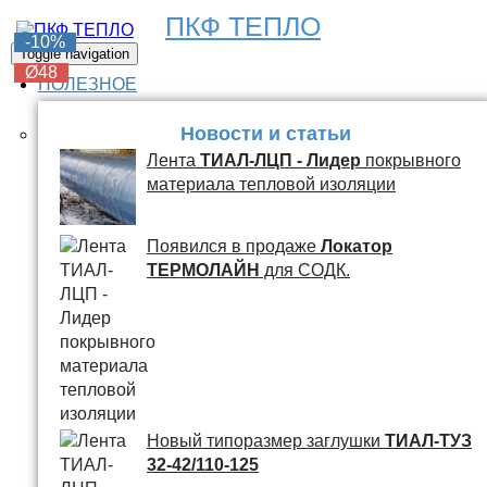
ПКФ ТЕПЛО
-6%
-6%
-6%
-6%
-10%
Toggle navigation
Ø48
Ø48
Ø48
Ø48
Ø48
ПОЛЕЗНОЕ
Новости и статьи
Лента
ТИАЛ-ЛЦП - Лидер
покрывного
материала тепловой изоляции
Появился в продаже
Локатор
ТЕРМОЛАЙН
для СОДК.
Новый типоразмер заглушки
ТИАЛ-ТУЗ
32-42/110-125