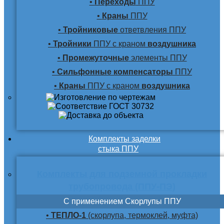
•
Переходы
ППУ
•
Краны
ППУ
•
Тройниковые
ответвления ППУ
•
Тройники
ППУ с краном
воздушника
•
Промежуточные
элементы ППУ
•
Сильфонные компенсаторы
ППУ
•
Краны
ППУ с краном
воздушника
Комплекты заделки
стыка ППУ
Комплекты для подземной прокладки
трубопровода (ППУ-ПЭ)
С применением Скорлупы ППУ
•
ТЕПЛО-1
(скорлупа, термоклей, муфта)