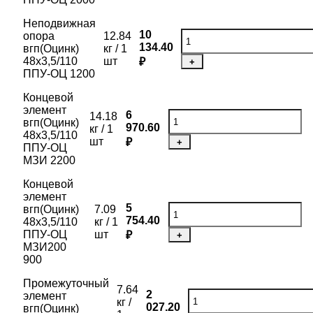
Неподвижная
10
опора
12.84
134.40
вгп(Оцинк)
кг / 1
48х3,5/110
шт
₽
+
ППУ-ОЦ 1200
Концевой
элемент
6
14.18
вгп(Оцинк)
970.60
кг / 1
48х3,5/110
шт
₽
+
ППУ-ОЦ
МЗИ 2200
Концевой
элемент
5
вгп(Оцинк)
7.09
754.40
48х3,5/110
кг / 1
ППУ-ОЦ
шт
₽
+
МЗИ200
900
Промежуточный
7.64
2
элемент
кг /
027.20
вгп(Оцинк)