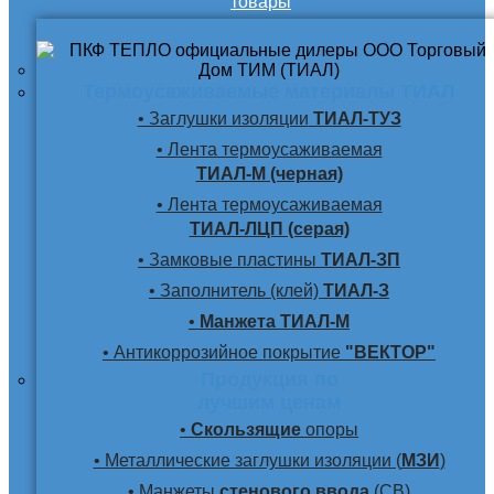
товары
Термоусаживаемые материалы ТИАЛ
• Заглушки изоляции
ТИАЛ-ТУЗ
• Лента термоусаживаемая
ТИАЛ-М (черная)
• Лента термоусаживаемая
ТИАЛ-ЛЦП (серая)
• Замковые пластины
ТИАЛ-ЗП
• Заполнитель (клей)
ТИАЛ-З
•
Манжета ТИАЛ-М
• Антикоррозийное покрытие
"ВЕКТОР"
Продукция по
лучшим ценам
•
Скользящие
опоры
• Металлические заглушки изоляции (
МЗИ
)
• Манжеты
стенового ввода
(СВ)