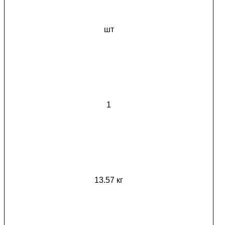
шт
1
13.57 кг