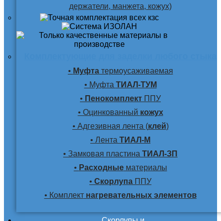
держатели, манжета, кожух)
Комплектующие для заделки любого стыка
•
Муфта
термоусаживаемая
• Муфта
ТИАЛ-ТУМ
•
Пенокомплект
ППУ
• Оцинкованный
кожух
• Адгезивная лента (
клей
)
• Лента
ТИАЛ-М
• Замковая пластина
ТИАЛ-ЗП
•
Расходные
материалы
•
Скорлупа
ППУ
• Комплект
нагревательных элементов
Скорлупы и