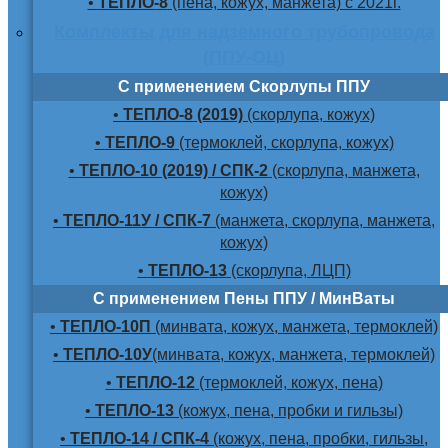
•
ТЕПЛО-8
(пена, кожух, манжета) с 2021г.
Комплекты для надземного трубопровода
(ППУ-ОЦ)
С применением Скорлупы ППУ
•
ТЕПЛО-8 (2019)
(скорлупа, кожух)
•
ТЕПЛО-9
(термоклей, скорлупа, кожух)
•
ТЕПЛО-10 (2019) / СПК-2
(скорлупа, манжета,
кожух)
•
ТЕПЛО-11У / СПК-7
(манжета, скорлупа, манжета,
кожух)
•
ТЕПЛО-13
(скорлупа, ЛЦП)
С применением Пены ППУ / МинВаты
•
ТЕПЛО-10П
(минвата, кожух, манжета, термоклей)
•
ТЕПЛО-10У
(минвата, кожух, манжета, термоклей)
•
ТЕПЛО-12
(термоклей, кожух, пена)
•
ТЕПЛО-13
(кожух, пена, пробки и гильзы)
•
ТЕПЛО-14 / СПК-4
(кожух, пена, пробки, гильзы,