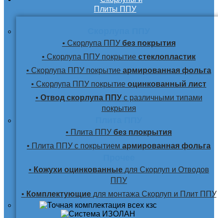
Плиты ППУ
Скорлупа ППУ
• Скорлупа ППУ
без покрытия
• Скорлупа ППУ покрытие
стеклопластик
• Скорлупа ППУ покрытие
армированная фольга
• Скорлупа ППУ покрытие
оцинкованный лист
•
Отвод скорлупа ППУ
с различными типами
покрытия
Плита ППУ
• Плита ППУ
без плокрытия
• Плита ППУ с покрытием
армированная фольга
Прочее
•
Кожухи оцинкованные
для Скорлуп и Отводов
ППУ
•
Комплектующие
для монтажа Скорлуп и Плит ППУ