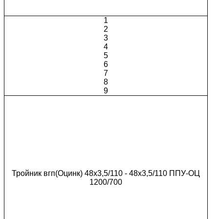
1
2
3
4
5
6
7
8
9
Тройник вгп(Оцинк) 48х3,5/110 - 48х3,5/110 ППУ-ОЦ
1200/700