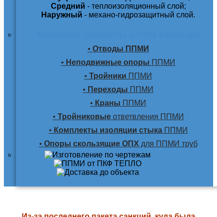
Средний
- теплоизоляционный слой;
Наружный
- механо-гидрозащитный слой.
Фасонные элементы в ППМ изоляции
•
Отводы ППМИ
•
Неподвижные опоры
ППМИ
•
Тройники
ППМИ
•
Переходы
ППМИ
•
Краны
ППМИ
•
Тройниковые
ответвления ППМИ
•
Комплекты изоляции стыка
ППМИ
•
Опоры скользящие ОПХ
для ППМИ труб
Из-за последнего пакета санкций, куда была