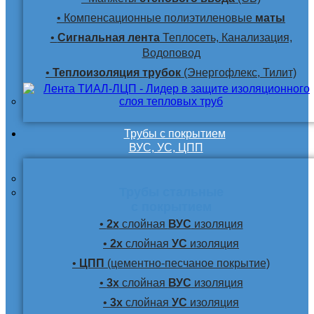
• Компенсационные полиэтиленовые
маты
•
Сигнальная лента
Теплосеть, Канализация,
Водоповод
•
Теплоизоляция трубок
(Энергофлекс, Тилит)
Трубы с покрытием
ВУС, УС, ЦПП
Трубы стальные
с покрытием
•
2х
слойная
ВУС
изоляция
•
2х
слойная
УС
изоляция
•
ЦПП
(цементно-песчаное покрытие)
•
3х
слойная
ВУС
изоляция
•
3х
слойная
УС
изоляция