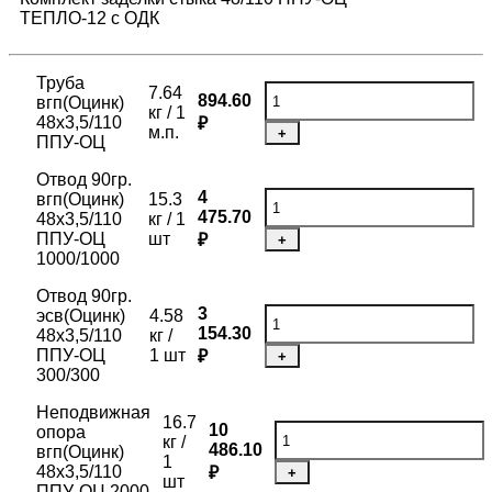
ТЕПЛО-12 с ОДК
Труба
7.64
894.60
вгп(Оцинк)
кг / 1
48х3,5/110
₽
м.п.
+
ППУ-ОЦ
Отвод 90гр.
4
вгп(Оцинк)
15.3
475.70
48х3,5/110
кг / 1
ППУ-ОЦ
шт
₽
+
1000/1000
Отвод 90гр.
3
эсв(Оцинк)
4.58
154.30
48х3,5/110
кг /
ППУ-ОЦ
1 шт
₽
+
300/300
Неподвижная
16.7
10
опора
кг /
486.10
вгп(Оцинк)
1
48х3,5/110
₽
+
шт
ППУ-ОЦ 2000