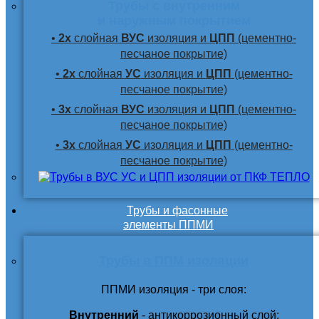
Трубы с внутренним
и наружным покрытием
•
2х
слойная
ВУС
изоляция и
ЦПП
(цементно-
песчаное покрытие)
•
2х
слойная
УС
изоляция и
ЦПП
(цементно-
песчаное покрытие)
•
3х
слойная
ВУС
изоляция и
ЦПП
(цементно-
песчаное покрытие)
•
3х
слойная
УС
изоляция и
ЦПП
(цементно-
песчаное покрытие)
Трубы и фасонные
элементы ППМИ
Трубы в ППМ изоляции
ППМИ изоляция - три слоя:
Внутренний
- антикоррозионный слой;