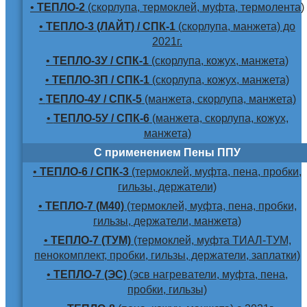
•
ТЕПЛО-2
(скорлупа, термоклей, муфта, термолента)
•
ТЕПЛО-3 (ЛАЙТ) / СПК-1
(скорлупа, манжета) до
2021г.
•
ТЕПЛО-3У / СПК-1
(скорлупа, кожух, манжета)
•
ТЕПЛО-3П / СПК-1
(скорлупа, кожух, манжета)
•
ТЕПЛО-4У / СПК-5
(манжета, скорлупа, манжета)
•
ТЕПЛО-5У / СПК-6
(манжета, скорлупа, кожух,
манжета)
С применением Пены ППУ
•
ТЕПЛО-6 / СПК-3
(термоклей, муфта, пена, пробки,
гильзы, держатели)
•
ТЕПЛО-7 (М40)
(термоклей, муфта, пена, пробки,
гильзы, держатели, манжета)
•
ТЕПЛО-7 (ТУМ)
(термоклей, муфта ТИАЛ-ТУМ,
пенокомплект, пробки, гильзы, держатели, заплатки)
•
ТЕПЛО-7 (ЭС)
(эсв нагреватели, муфта, пена,
пробки, гильзы)