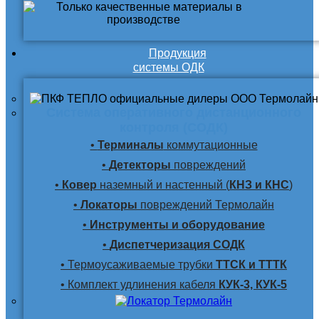
Продукция
системы ОДК
Система оперативного дистанционного
контроля (СОДК)
•
Терминалы
коммутационные
•
Детекторы
повреждений
•
Ковер
наземный и настенный (
КНЗ и КНС
)
•
Локаторы
повреждений Термолайн
•
Инструменты и оборудование
•
Диспетчеризация СОДК
• Термоусаживаемые трубки
ТТСК и ТТТК
• Комплект удлинения кабеля
КУК-3, КУК-5