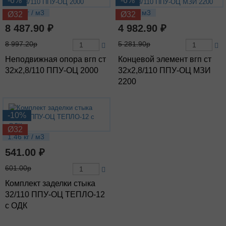
-6%
-6%
12.7 кг / м3
11 кг / м3
Ø32
Ø32
8 487.90 ₽
4 982.90 ₽
8 997.20р
5 281.90р
Неподвижная опора вгп ст
Концевой элемент вгп ст
32х2,8/110 ППУ-ОЦ 2000
32х2,8/110 ППУ-ОЦ МЗИ
2200
-10%
Ø32
1.46 кг / м3
541.00 ₽
601.00р
Комплект заделки стыка
32/110 ППУ-ОЦ ТЕПЛО-12
с ОДК