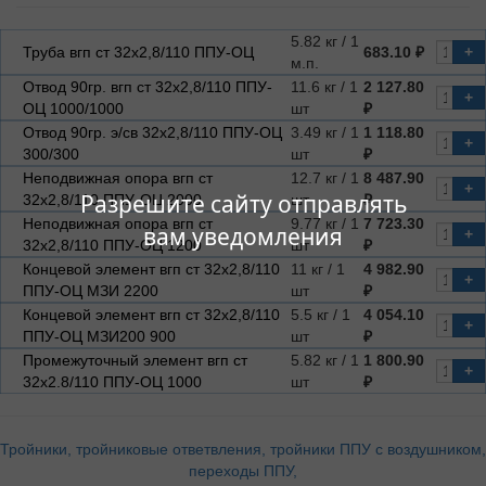
5.82 кг / 1
Труба вгп ст 32х2,8/110 ППУ-ОЦ
683.10 ₽
+
м.п.
Отвод 90гр. вгп ст 32х2,8/110 ППУ-
11.6 кг / 1
2 127.80
+
ОЦ 1000/1000
шт
₽
Отвод 90гр. э/св 32х2,8/110 ППУ-ОЦ
3.49 кг / 1
1 118.80
+
300/300
шт
₽
Неподвижная опора вгп ст
12.7 кг / 1
8 487.90
+
Разрешите сайту отправлять
32х2,8/110 ППУ-ОЦ 2000
шт
₽
Неподвижная опора вгп ст
9.77 кг / 1
7 723.30
вам уведомления
+
32х2,8/110 ППУ-ОЦ 1200
шт
₽
Концевой элемент вгп ст 32х2,8/110
11 кг / 1
4 982.90
+
ППУ-ОЦ МЗИ 2200
шт
₽
Концевой элемент вгп ст 32х2,8/110
5.5 кг / 1
4 054.10
+
ППУ-ОЦ МЗИ200 900
шт
₽
Промежуточный элемент вгп ст
5.82 кг / 1
1 800.90
+
32х2.8/110 ППУ-ОЦ 1000
шт
₽
Тройники, тройниковые ответвления, тройники ППУ с воздушником,
переходы ППУ,