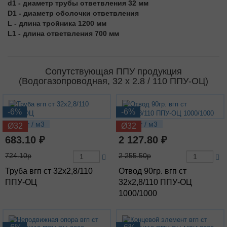
d1 - диаметр трубы ответвления 32 мм
D1 - диаметр оболочки ответвления
L - длина тройника 1200 мм
L1 - длина ответвления 700 мм
Сопутствующая ППУ продукция
(Водогазопроводная, 32 х 2.8 / 110 ППУ-ОЦ)
-6%
-6%
5.82 кг / м3
11.6 кг / м3
Ø32
Ø32
683.10 ₽
2 127.80 ₽
724.10р
2 255.50р
Труба вгп ст 32х2,8/110
Отвод 90гр. вгп ст
ППУ-ОЦ
32х2,8/110 ППУ-ОЦ
1000/1000