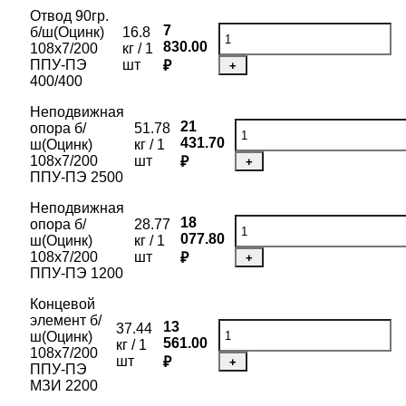
Отвод 90гр.
7
б/ш(Оцинк)
16.8
830.00
108х7/200
кг / 1
ППУ-ПЭ
шт
₽
+
400/400
Неподвижная
21
опора б/
51.78
431.70
ш(Оцинк)
кг / 1
108х7/200
шт
₽
+
ППУ-ПЭ 2500
Неподвижная
18
опора б/
28.77
077.80
ш(Оцинк)
кг / 1
108х7/200
шт
₽
+
ППУ-ПЭ 1200
Концевой
элемент б/
13
37.44
ш(Оцинк)
561.00
кг / 1
108х7/200
шт
₽
+
ППУ-ПЭ
МЗИ 2200