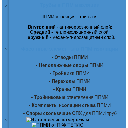
Трубы в ППМ изоляции
ППМИ изоляция - три слоя:
Внутренний
- антикоррозионный слой;
Средний
- теплоизоляционный слой;
Наружный
- механо-гидрозащитный слой.
Фасонные элементы в ППМ изоляции
•
Отводы ППМИ
•
Неподвижные опоры
ППМИ
•
Тройники
ППМИ
•
Переходы
ППМИ
•
Краны
ППМИ
•
Тройниковые
ответвления ППМИ
•
Комплекты изоляции стыка
ППМИ
•
Опоры скользящие ОПХ
для ППМИ труб