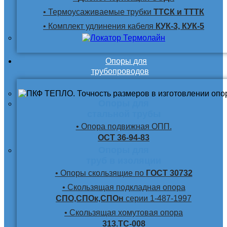
• Термоусаживаемые трубки
ТТСК и ТТТК
• Комплект удлинения кабеля
КУК-3, КУК-5
Опоры для
трубопроводов
Опоры для
стальной трубы
• Опора подвижная ОПП.
ОСТ 36-94-83
Опоры для
труб в изоляции
• Опоры скользящие по
ГОСТ 30732
• Скользящая подкладная опора
СПО,СПОк,СПОн
серии 1-487-1997
• Скользящая хомутовая опора
313.ТС-008