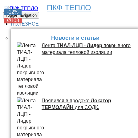
ПКФ ТЕПЛО
-6%
-6%
-6%
-6%
-12%
Toggle navigation
Ø108
Ø108
Ø108
Ø108
Ø108
ПОЛЕЗНОЕ
Новости и статьи
Лента
ТИАЛ-ЛЦП - Лидер
покрывного
материала тепловой изоляции
Появился в продаже
Локатор
ТЕРМОЛАЙН
для СОДК.