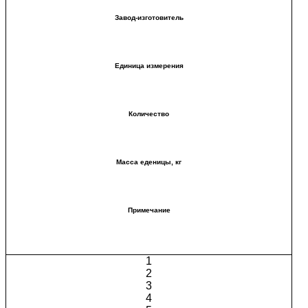
Завод-изготовитель
Единица измерения
Количество
Масса еденицы, кг
Примечание
1
2
3
4