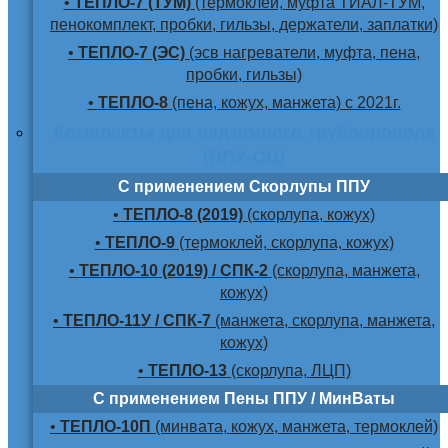
•
ТЕПЛО-7 (ТУМ)
(термоклей, муфта ТИАЛ-ТУМ,
пенокомплект, пробки, гильзы, держатели, заплатки)
•
ТЕПЛО-7 (ЭС)
(эсв нагреватели, муфта, пена,
пробки, гильзы)
•
ТЕПЛО-8
(пена, кожух, манжета) с 2021г.
Комплекты для надземного трубопровода
(ППУ-ОЦ)
С применением Скорлупы ППУ
•
ТЕПЛО-8 (2019)
(скорлупа, кожух)
•
ТЕПЛО-9
(термоклей, скорлупа, кожух)
•
ТЕПЛО-10 (2019) / СПК-2
(скорлупа, манжета,
кожух)
•
ТЕПЛО-11У / СПК-7
(манжета, скорлупа, манжета,
кожух)
•
ТЕПЛО-13
(скорлупа, ЛЦП)
С применением Пены ППУ / МинВаты
•
ТЕПЛО-10П
(минвата, кожух, манжета, термоклей)