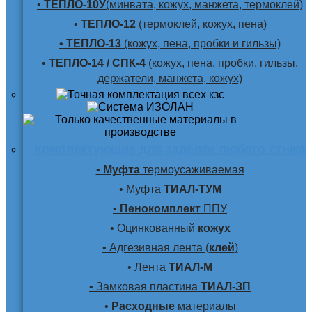
•
ТЕПЛО-10У
(минвата, кожух, манжета, термоклей)
•
ТЕПЛО-12
(термоклей, кожух, пена)
•
ТЕПЛО-13
(кожух, пена, пробки и гильзы)
•
ТЕПЛО-14 / СПК-4
(кожух, пена, пробки, гильзы,
держатели, манжета, кожух)
Комплектующие для заделки любого стыка
•
Муфта
термоусаживаемая
• Муфта
ТИАЛ-ТУМ
•
Пенокомплект
ППУ
• Оцинкованный
кожух
• Адгезивная лента (
клей
)
• Лента
ТИАЛ-М
• Замковая пластина
ТИАЛ-ЗП
•
Расходные
материалы