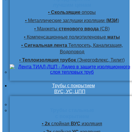
лучшим ценам
•
Скользящие
опоры
• Металлические заглушки изоляции (
МЗИ
)
• Манжеты
стенового ввода
(СВ)
• Компенсационные полиэтиленовые
маты
•
Сигнальная лента
Теплосеть, Канализация,
Водоповод
•
Теплоизоляция трубок
(Энергофлекс, Тилит)
Трубы с покрытием
ВУС, УС, ЦПП
Трубы стальные
с покрытием
•
2х
слойная
ВУС
изоляция
•
2х
слойная
УС
изоляция