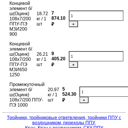
Концевой
элемент б/
7
ш(Оцинк)
18.72
874.10
108х7/200
кг / 1
ППУ-ПЭ
шт
₽
+
МЗИ200
900
Концевой
элемент б/
9
ш(Оцинк)
26.21
405.20
108х7/200
кг / 1
ППУ-ПЭ
шт
₽
+
МЗИ650
1250
Промежуточный
5
элемент б/
20.97
524.30
ш(Оцинк)
кг / 1
108х7/200 ППУ-
шт
₽
+
ПЭ 1000
Тройники, тройниковые ответвления, тройники ППУ с
воздушником, переходы ППУ,
Кран, Кран с воздушником, СКУ ППУ