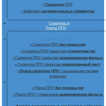
•
Скорлупа
ППУ
• Комплект
нагревательных элементов
Скорлупы и
Плиты ППУ
Скорлупа ППУ
• Скорлупа ППУ
без покрытия
• Скорлупа ППУ покрытие
стеклопластик
• Скорлупа ППУ покрытие
армированная фольга
• Скорлупа ППУ покрытие
оцинкованный лист
•
Отвод скорлупа ППУ
с различными типами
покрытия
Плита ППУ
• Плита ППУ
без плокрытия
• Плита ППУ с покрытием
армированная фольга
Прочее