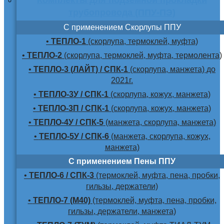
трубопровода (ППУ-ПЭ)
С применением Скорлупы ППУ
•
ТЕПЛО-1
(скорлупа, термоклей, муфта)
•
ТЕПЛО-2
(скорлупа, термоклей, муфта, термолента)
•
ТЕПЛО-3 (ЛАЙТ) / СПК-1
(скорлупа, манжета) до
2021г.
•
ТЕПЛО-3У / СПК-1
(скорлупа, кожух, манжета)
•
ТЕПЛО-3П / СПК-1
(скорлупа, кожух, манжета)
•
ТЕПЛО-4У / СПК-5
(манжета, скорлупа, манжета)
•
ТЕПЛО-5У / СПК-6
(манжета, скорлупа, кожух,
манжета)
С применением Пены ППУ
•
ТЕПЛО-6 / СПК-3
(термоклей, муфта, пена, пробки,
гильзы, держатели)
•
ТЕПЛО-7 (М40)
(термоклей, муфта, пена, пробки,
гильзы, держатели, манжета)