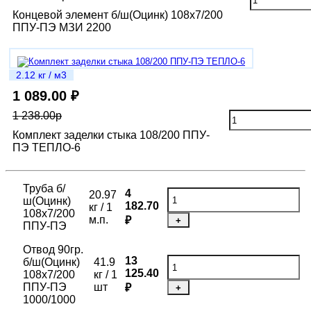
Концевой элемент б/ш(Оцинк) 108х7/200
ППУ-ПЭ МЗИ 2200
2.12 кг / м3
1 089.00 ₽
1 238.00р
Комплект заделки стыка 108/200 ППУ-
ПЭ ТЕПЛО-6
Труба б/
4
20.97
ш(Оцинк)
182.70
кг / 1
108х7/200
м.п.
₽
+
ППУ-ПЭ
Отвод 90гр.
13
б/ш(Оцинк)
41.9
125.40
108х7/200
кг / 1
ППУ-ПЭ
шт
₽
+
1000/1000