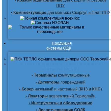
•
Кожухи оцинкованные
для Скорлуп и Отводов
ППУ
•
Комплектующие
для монтажа Скорлуп и Плит ППУ
Продукция
системы ОДК
Система оперативного дистанционного
контроля (СОДК)
•
Терминалы
коммутационные
•
Детекторы
повреждений
•
Ковер
наземный и настенный (
КНЗ и КНС
)
•
Локаторы
повреждений Термолайн
•
Инструменты и оборудование
•
Диспетчеризация СОДК