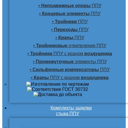
•
Неподвижные опоры
ППУ
•
Концевые элементы
ППУ
•
Тройники
ППУ
•
Переходы
ППУ
•
Краны
ППУ
•
Тройниковые
ответвления ППУ
•
Тройники
ППУ с краном
воздушника
•
Промежуточные
элементы ППУ
•
Сильфонные компенсаторы
ППУ
•
Краны
ППУ с краном
воздушника
Комплекты заделки
стыка ППУ
Комплекты для подземной прокладки