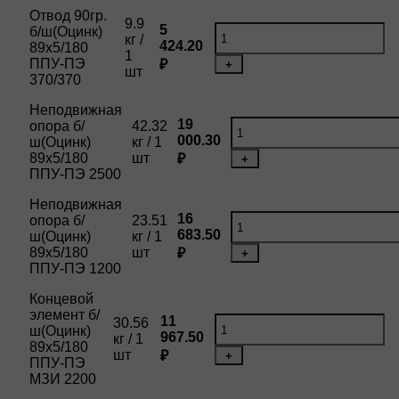
Отвод 90гр.
9.9
5
б/ш(Оцинк)
кг /
424.20
89х5/180
1
ППУ-ПЭ
₽
+
шт
370/370
Неподвижная
19
опора б/
42.32
000.30
ш(Оцинк)
кг / 1
89х5/180
шт
₽
+
ППУ-ПЭ 2500
Неподвижная
16
опора б/
23.51
683.50
ш(Оцинк)
кг / 1
89х5/180
шт
₽
+
ППУ-ПЭ 1200
Концевой
элемент б/
11
30.56
ш(Оцинк)
967.50
кг / 1
89х5/180
шт
₽
+
ППУ-ПЭ
МЗИ 2200