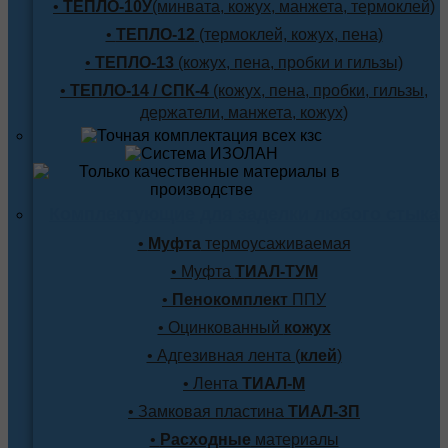
•
ТЕПЛО-10У
(минвата, кожух, манжета, термоклей)
•
ТЕПЛО-12
(термоклей, кожух, пена)
•
ТЕПЛО-13
(кожух, пена, пробки и гильзы)
•
ТЕПЛО-14 / СПК-4
(кожух, пена, пробки, гильзы,
держатели, манжета, кожух)
Комплектующие для заделки любого стыка
•
Муфта
термоусаживаемая
• Муфта
ТИАЛ-ТУМ
•
Пенокомплект
ППУ
• Оцинкованный
кожух
• Адгезивная лента (
клей
)
• Лента
ТИАЛ-М
• Замковая пластина
ТИАЛ-ЗП
•
Расходные
материалы