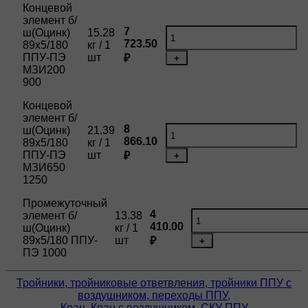
Концевой
элемент б/
7
ш(Оцинк)
15.28
723.50
89х5/180
кг / 1
ППУ-ПЭ
шт
₽
+
МЗИ200
900
Концевой
элемент б/
8
ш(Оцинк)
21.39
866.10
89х5/180
кг / 1
ППУ-ПЭ
шт
₽
+
МЗИ650
1250
Промежуточный
4
элемент б/
13.38
410.00
ш(Оцинк)
кг / 1
89х5/180 ППУ-
шт
₽
+
ПЭ 1000
Тройники, тройниковые ответвления, тройники ППУ с
воздушником, переходы ППУ,
Кран, Кран с воздушником, СКУ ППУ