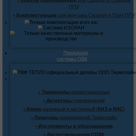
•
Кожухи оцинкованные
для Скорлуп и Отводов
ППУ
•
Комплектующие
для монтажа Скорлуп и Плит ППУ
Продукция
системы ОДК
Система оперативного дистанционного
контроля (СОДК)
•
Терминалы
коммутационные
•
Детекторы
повреждений
•
Ковер
наземный и настенный (
КНЗ и КНС
)
•
Локаторы
повреждений Термолайн
•
Инструменты и оборудование
•
Диспетчеризация СОДК