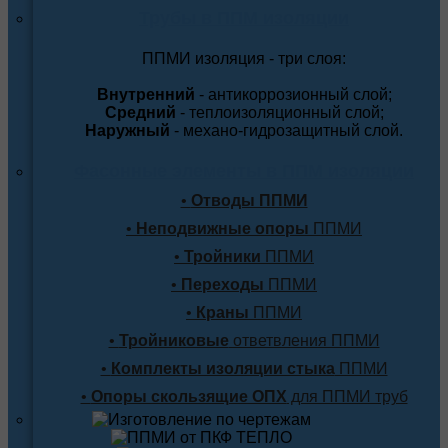
Трубы в ППМ изоляции
ППМИ изоляция - три слоя:
Внутренний
- антикоррозионный слой;
Средний
- теплоизоляционный слой;
Наружный
- механо-гидрозащитный слой.
Фасонные элементы в ППМ изоляции
•
Отводы ППМИ
•
Неподвижные опоры
ППМИ
•
Тройники
ППМИ
•
Переходы
ППМИ
•
Краны
ППМИ
•
Тройниковые
ответвления ППМИ
•
Комплекты изоляции стыка
ППМИ
•
Опоры скользящие ОПХ
для ППМИ труб