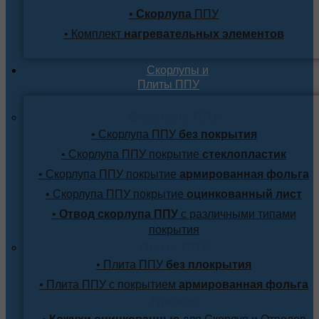
•
Скорлупа
ППУ
• Комплект
нагревательных элементов
Скорлупы и
Плиты ППУ
Скорлупа ППУ
• Скорлупа ППУ
без покрытия
• Скорлупа ППУ покрытие
стеклопластик
• Скорлупа ППУ покрытие
армированная фольга
• Скорлупа ППУ покрытие
оцинкованный лист
•
Отвод скорлупа ППУ
с различными типами
покрытия
Плита ППУ
• Плита ППУ
без плокрытия
• Плита ППУ с покрытием
армированная фольга
Прочее