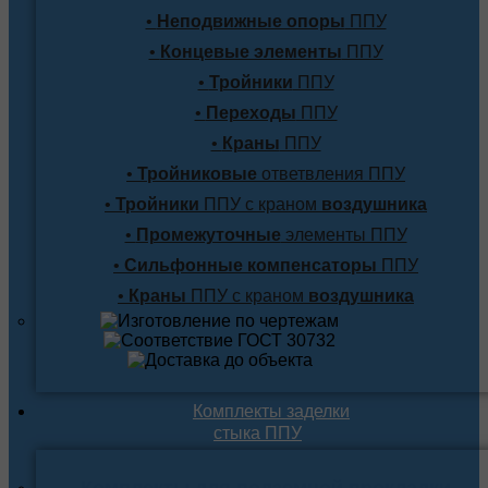
•
Неподвижные опоры
ППУ
•
Концевые элементы
ППУ
•
Тройники
ППУ
•
Переходы
ППУ
•
Краны
ППУ
•
Тройниковые
ответвления ППУ
•
Тройники
ППУ с краном
воздушника
•
Промежуточные
элементы ППУ
•
Сильфонные компенсаторы
ППУ
•
Краны
ППУ с краном
воздушника
Комплекты заделки
стыка ППУ
Комплекты для подземной прокладки