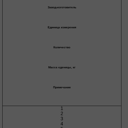
Завод-изготовитель
Единица измерения
Количество
Масса еденицы, кг
Примечание
1
2
3
4