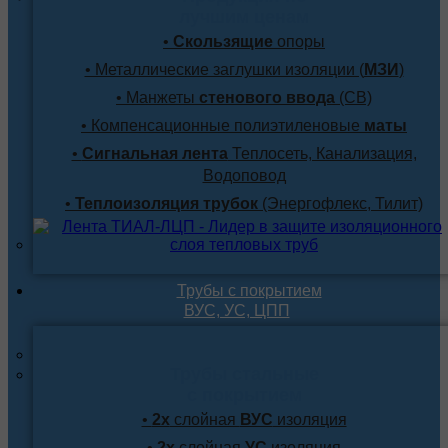
лучшим ценам
•
Скользящие
опоры
• Металлические заглушки изоляции (
МЗИ
)
• Манжеты
стенового ввода
(СВ)
• Компенсационные полиэтиленовые
маты
•
Сигнальная лента
Теплосеть, Канализация,
Водоповод
•
Теплоизоляция трубок
(Энергофлекс, Тилит)
Трубы с покрытием
ВУС, УС, ЦПП
Трубы стальные
с покрытием
•
2х
слойная
ВУС
изоляция
•
2х
слойная
УС
изоляция