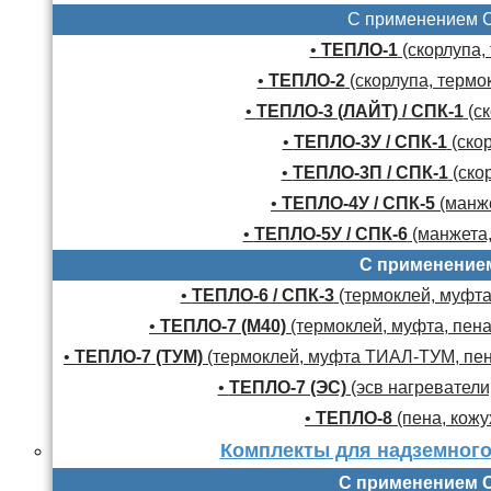
С применением 
•
ТЕПЛО-1
(скорлупа,
•
ТЕПЛО-2
(скорлупа, термо
•
ТЕПЛО-3 (ЛАЙТ) / СПК-1
(ск
•
ТЕПЛО-3У / СПК-1
(скор
•
ТЕПЛО-3П / СПК-1
(скор
•
ТЕПЛО-4У / СПК-5
(манже
•
ТЕПЛО-5У / СПК-6
(манжета,
С применение
•
ТЕПЛО-6 / СПК-3
(термоклей, муфта,
•
ТЕПЛО-7 (М40)
(термоклей, муфта, пена
•
ТЕПЛО-7 (ТУМ)
(термоклей, муфта ТИАЛ-ТУМ, пено
•
ТЕПЛО-7 (ЭС)
(эсв нагреватели,
•
ТЕПЛО-8
(пена, кожу
Комплекты для надземного
С применением 