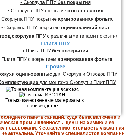
• Скорлупа ППУ
без покрытия
• Скорлупа ППУ покрытие
стеклопластик
• Скорлупа ППУ покрытие
армированная фольга
• Скорлупа ППУ покрытие
оцинкованный лист
твод скорлупа ППУ
с различными типами покрытия
Плита ППУ
• Плита ППУ
без плокрытия
• Плита ППУ с покрытием
армированная фольга
Прочее
ожухи оцинкованные
для Скорлуп и Отводов ППУ
Комплектующие
для монтажа Скорлуп и Плит ППУ
последнего пакета санкций, куда была включена и
ическая промышленность, цены на химию и ее
ку подорожали. К сожалению, стоимость указанная
е не актуальна. Уточняйте у специалистов компании