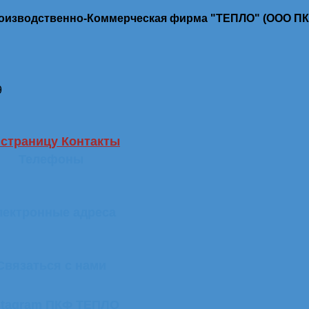
роизводственно-Коммерческая фирма "ТЕПЛО" (ООО П
9
 страницу Контакты
Телефоны
лектронные адреса
Связаться с нами
stagram ПКФ ТЕПЛО