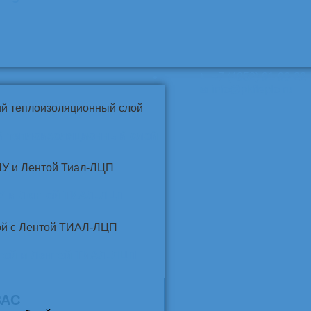
📞
+7 (4852) 91-96-22
info@pkfteplo.ru
✉
й теплоизоляционный слой
У и Лентой ТИАЛ-ЛЦП
той и Лентой ТИАЛ-ЛЦП
ВАС