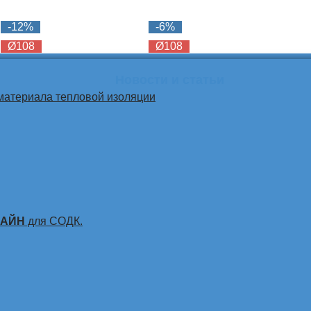
-12%
-6%
Ø108
Ø108
Новости и статьи
материала тепловой изоляции
ЛАЙН
для СОДК.