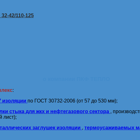
32-42/110-125
о компании ПКФ ТЕПЛО
плекс
:
У изоляции
по ГОСТ 30732-2006 (от 57 до 530 мм);
лки стыка для жкх и нефтегазового сектора
, производс
 лист);
таллических заглушек изоляции
,
термоусаживаемых м