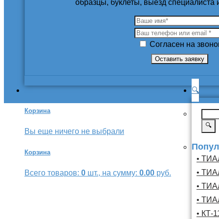
образцы, буклеты, выезд специалиста
Согласен на звоно
🔍
Корзина
🔍
Вы еще ничего не выбрали
Попул
Корзина
• ТИА
• ТИА
Всего товаров:
0
шт., на сумму:
0.00
руб.
• ТИА
• ТИА
• КТ-1