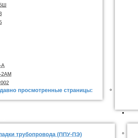
15Ш
3
5
-А
С-2АМ
2002
давно просмотренные страницы:
 заделки
ППУ
ладки трубопровода (ППУ-ПЭ)