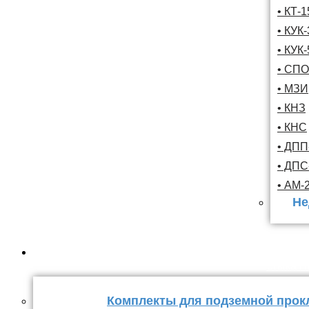
• КТ-
• КУК-
• КУК-
• СПО
• МЗИ
• КНЗ
• КНС
• ДПП
• ДП
• АМ-
Не
Комплекты
стыка 
Комплекты для подземной прок