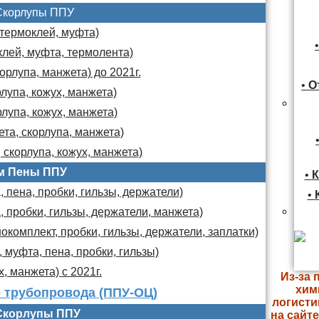
Скорлупы ППУ
 термоклей, муфта)
клей, муфта, термолента)
орлупа, манжета) до 2021г.
•
О
лупа, кожух, манжета)
лупа, кожух, манжета)
та, скорлупа, манжета)
 скорлупа, кожух, манжета)
м Пены ППУ
•
К
 пена, пробки, гильзы, держатели)
•
, пробки, гильзы, держатели, манжета)
комплект, пробки, гильзы, держатели, заплатки)
 муфта, пена, пробки, гильзы)
х, манжета) с 2021г.
Из-за 
хим
 трубопровода (ППУ-ОЦ)
логисти
Скорлупы ППУ
на сайт