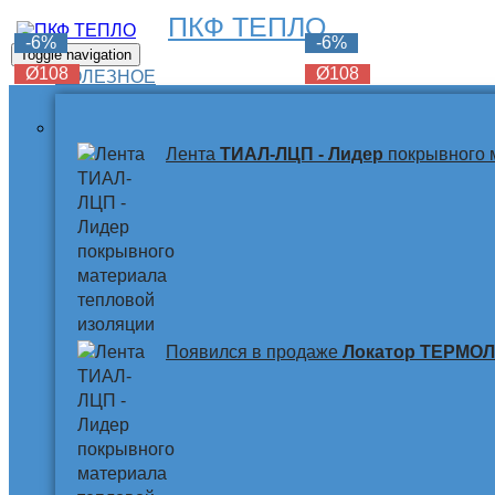
ПКФ ТЕПЛО
-6%
-6%
-6%
Toggle navigation
Ø108
Ø108
Ø108
ПОЛЕЗНОЕ
Лента
ТИАЛ-ЛЦП - Лидер
покрывного 
Появился в продаже
Локатор ТЕРМО