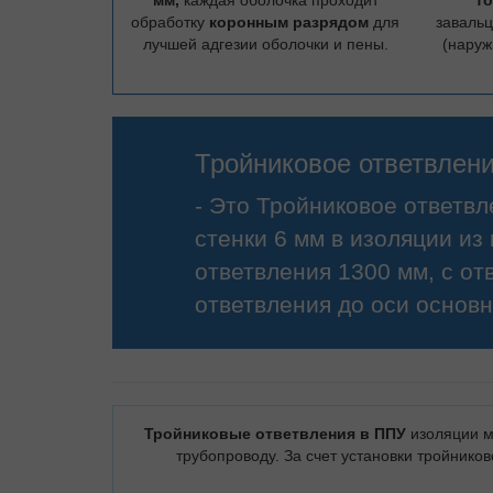
мм,
каждая оболочка проходит
то
обработку
коронным разрядом
для
заваль
лучшей адгезии оболочки и пены.
(наруж
Тройниковое ответвлени
- Это Тройниковое ответв
стенки 6 мм в изоляции и
ответвления 1300 мм, с от
ответвления до оси основн
Тройниковые ответвления в ППУ
изоляции м
трубопроводу. За счет установки тройнико