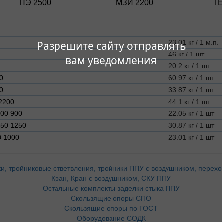
ПЭ 2500
МЗИ 2200
Т
23.01 кг / 1 м.п.
Разрешите сайту отправлять
46 кг / 1 шт
вам уведомления
20.2 кг / 1 шт
0
60.97 кг / 1 шт
0
33.87 кг / 1 шт
2200
44.1 кг / 1 шт
200 900
22.05 кг / 1 шт
650 1250
30.87 кг / 1 шт
Э 1000
23.01 кг / 1 шт
и, тройниковые ответвления, тройники ППУ с воздушником, перех
Кран, Кран с воздушником, СКУ ППУ
Остальные комплекты заделки стыка ППУ
Скользящие опоры СПО
Скользящие опоры по ГОСТ
Оборудование СОДК