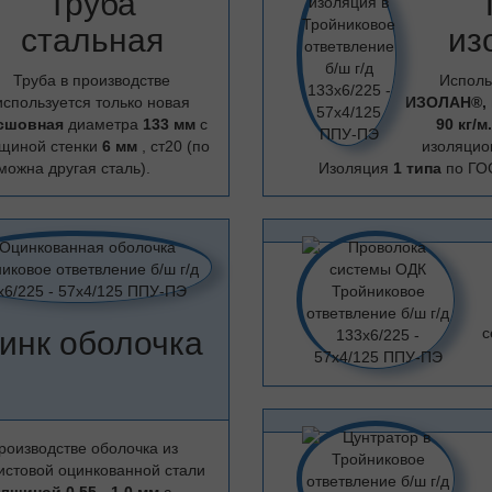
Труба
стальная
из
Труба в производстве
Исполь
используется только новая
ИЗОЛАН®,
сшовная
диаметра
133 мм
с
90 кг/м
щиной стенки
6 мм
, ст20 (по
изоляцио
можна другая сталь).
Изоляция
1 типа
по ГО
с
инк оболочка
роизводстве оболочка из
истовой оцинкованной стали