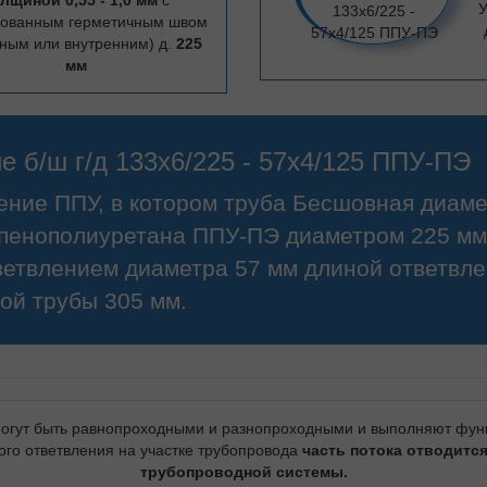
лщиной 0,55 - 1,0 мм
с
У
цованным герметичным швом
ным или внутренним) д.
225
мм
е б/ш г/д 133х6/225 - 57х4/125 ППУ-ПЭ
ление ППУ, в котором труба Бесшовная диам
з пенополиуретана ППУ-ПЭ диаметром 225 мм
ветвлением диаметра 57 мм длиной ответвле
ой трубы 305 мм.
огут быть равнопроходными и разнопроходными и выполняют функ
вого ответвления на участке трубопровода
часть потока отводитс
трубопроводной системы.