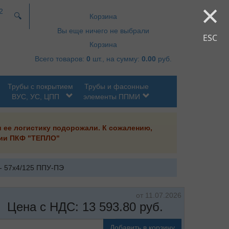
×
2
🔍
Корзина
Вы еще ничего не выбрали
ESC
Корзина
Всего товаров:
0
шт., на сумму:
0.00
руб.
Трубы с покрытием
Трубы и фасонные
ВУС, УС, ЦПП
элементы ППМИ
и ее логистику подорожали. К сожалению,
ании ПКФ "ТЕПЛО"
 - 57х4/125 ППУ-ПЭ
от 11.07.2026
Цена с НДС:
13 593.80
руб.
Добавить в корзину