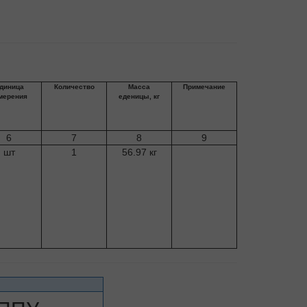
диница
Количество
Масса
Примечание
мерения
еденицы, кг
6
7
8
9
шт
1
56.97 кг