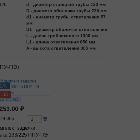
d - диаметр стальной трубы 133 мм
D - диаметр оболочки трубы 225 мм
d1 - диаметр трубы ответвления 57
мм
D1 - диаметр оболочки ответвления
L - длина тройникового 1300 мм
L1 - длина ответвления 850 мм
A - высота ответвления 305 мм
ППУ-ПЭ)
12%
133
53 кг / м3
 253.00 ₽
424.00р
мплект заделки
ыка 133/225 ППУ-ПЭ