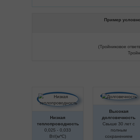
Пример условно
(Тройниковое ответ
Тройн
Высокая
Низкая
долговечность
теплопроводность
Свыше 30 лет с
0,025 - 0,033
полным
Вт/(м*С)
сохранением