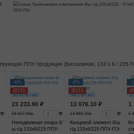
твующая ППУ продукция (Бесшовная, 133 х 6 / 225 
-6%
-6%
-
Ø133
Ø133
Ø
60.97 кг / м3
44.1 кг / м3
2.
23 233.90 ₽
13 076.10 ₽
1
24 627.90р
13 860.70р
1 
Неподвижная опора б/
Концевой элемент б/ш
Ко
ш г/д 133х6/225 ППУ-
г/д 133х6/225 ППУ-ПЭ
ст