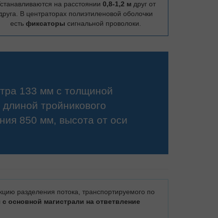
станавливаются на расстоянии
0,8-1,2 м
друг от
друга. В центраторах полиэтиленовой оболочки
есть
фиксаторы
сигнальной проволоки.
етра 133 мм с толщиной
 длиной тройникового
ния 850 мм, высота от оси
цию разделения потока, транспортируемого по
я с основной магистрали на ответвление