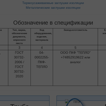
Термоусаживаемые заглушки изоляции
Металлические заглушки изоляции
Обозначение в спецификации
ка
Тип, марка,
Код
Завод-изготовитель
Е
обозначение
оборудования,
из
документа,
изделия,
опросного
материала
листа
3
4
5
д
ГОСТ
04-
ООО ПКФ "ТЕПЛО"
30732-
0002255-
+74852919622 или
2006 /
ПКФ-
аналог
ГОСТ
ТЕПЛО
30732-
2020