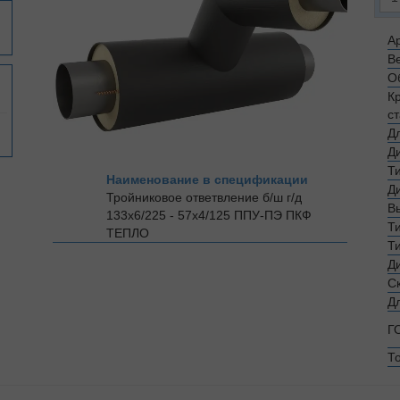
Ар
Ве
О
К
с
Д
Д
Т
Наименование в спецификации
Д
Тройниковое ответвление б/ш г/д
В
133х6/225 - 57х4/125 ППУ-ПЭ
ПКФ
Т
ТЕПЛО
Т
Д
С
Д
Г
Т