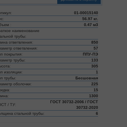
тикул:
01-00015140
с:
56.97 кг.
бъем :
0.47 м3
раткое наименование
тальной трубы:
лина ответвления:
850
иаметр ответвления:
57
ип покрытия:
ППУ-ПЭ
иаметр трубы:
133
ысота:
305
ип изоляции:
1
ип трубы:
Бесшовная
иаметр оболочки:
225
кидка:
15
лина:
1300
ГОСТ 30732-2006 / ГОСТ
ОСТ / ТУ:
30732-2020
олщина стальной трубы:
6