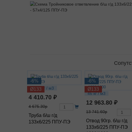
Сопутс
-6%
-6%
23.01 кг / м3
Ø133
Ø133
46 кг / м3
4 410.70 ₽
12 963.80 ₽
4 675.30р
13 741.60р
Труба б/ш г/д
Отвод 90гр. б/ш г/д
133х6/225 ППУ-ПЭ
133х6/225 ППУ-ПЭ