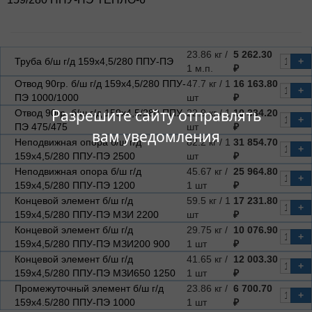
23.86 кг /
5 262.30
Труба б/ш г/д 159х4,5/280 ППУ-ПЭ
+
1 м.п.
₽
Отвод 90гр. б/ш г/д 159х4,5/280 ППУ-
47.7 кг / 1
16 163.80
+
ПЭ 1000/1000
шт
₽
Разрешите сайту отправлять
Отвод 90гр. б/ш г/д 159х4,5/280 ППУ-
22.9 кг / 1
10 334.20
+
ПЭ 475/475
шт
₽
вам уведомления
Неподвижная опора б/ш г/д
82.2 кг / 1
31 854.70
+
159х4,5/280 ППУ-ПЭ 2500
шт
₽
Неподвижная опора б/ш г/д
45.67 кг /
25 964.80
+
159х4,5/280 ППУ-ПЭ 1200
1 шт
₽
Концевой элемент б/ш г/д
59.5 кг / 1
17 231.80
+
159х4,5/280 ППУ-ПЭ МЗИ 2200
шт
₽
Концевой элемент б/ш г/д
29.75 кг /
10 076.90
+
159х4,5/280 ППУ-ПЭ МЗИ200 900
1 шт
₽
Концевой элемент б/ш г/д
41.65 кг /
12 003.30
+
159х4,5/280 ППУ-ПЭ МЗИ650 1250
1 шт
₽
Промежуточный элемент б/ш г/д
23.86 кг /
6 700.70
+
159х4.5/280 ППУ-ПЭ 1000
1 шт
₽