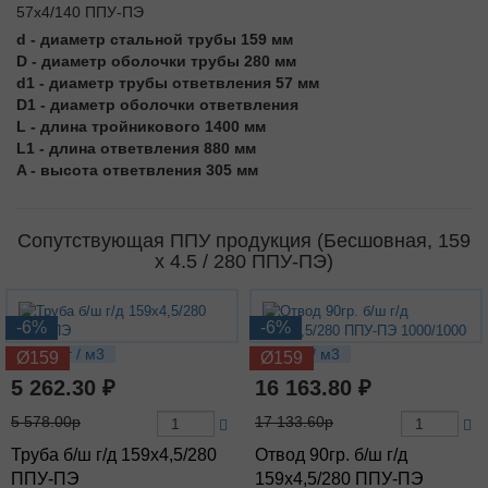
d - диаметр стальной трубы 159 мм
D - диаметр оболочки трубы 280 мм
d1 - диаметр трубы ответвления 57 мм
D1 - диаметр оболочки ответвления
L - длина тройникового 1400 мм
L1 - длина ответвления 880 мм
A - высота ответвления 305 мм
Сопутствующая ППУ продукция (Бесшовная, 159
х 4.5 / 280 ППУ-ПЭ)
-6%
-6%
23.86 кг / м3
47.7 кг / м3
Ø159
Ø159
5 262.30 ₽
16 163.80 ₽
5 578.00р
17 133.60р
Труба б/ш г/д 159х4,5/280
Отвод 90гр. б/ш г/д
ППУ-ПЭ
159х4,5/280 ППУ-ПЭ