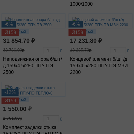
1000/1000
-6%
-6%
82.2 кг / м3
59.5 кг / м3
Ø159
Ø159
31 854.70 ₽
17 231.80 ₽
33 766.00р
18 265.70р
Неподвижная опора б/ш г/
Концевой элемент б/ш г/д
д 159х4,5/280 ППУ-ПЭ
159х4,5/280 ППУ-ПЭ МЗИ
2500
2200
-12%
3.79 кг / м3
Ø159
1 550.00 ₽
1 761.00р
Комплект заделки стыка
159/280 ППУ-ПЭ ТЕПЛО-6