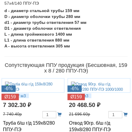
d - диаметр стальной трубы 159 мм
D - диаметр оболочки трубы 280 мм
d1 - диаметр трубы ответвления 57 мм
D1 - диаметр оболочки ответвления
L - длина тройникового 1400 мм
L1 - длина ответвления 880 мм
A - высота ответвления 305 мм
Сопутствующая ППУ продукция (Бесшовная, 159
х 8 / 280 ППУ-ПЭ)
-6%
-6%
36.5 кг / м3
73 кг / м3
Ø159
Ø159
7 302.30 ₽
20 468.50 ₽
7 740.40р
21 696.60р
Труба б/ш г/д 159х8/280
Отвод 90гр. б/ш г/д
ППУ-ПЭ
159х8/280 ППУ-ПЭ