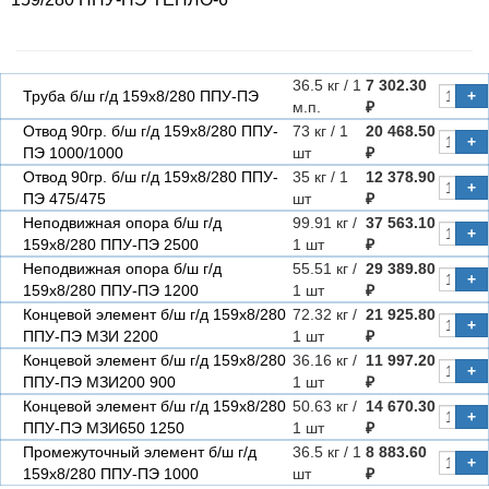
36.5 кг / 1
7 302.30
Труба б/ш г/д 159х8/280 ППУ-ПЭ
+
м.п.
₽
Отвод 90гр. б/ш г/д 159х8/280 ППУ-
73 кг / 1
20 468.50
+
ПЭ 1000/1000
шт
₽
Отвод 90гр. б/ш г/д 159х8/280 ППУ-
35 кг / 1
12 378.90
+
ПЭ 475/475
шт
₽
Неподвижная опора б/ш г/д
99.91 кг /
37 563.10
+
159х8/280 ППУ-ПЭ 2500
1 шт
₽
Неподвижная опора б/ш г/д
55.51 кг /
29 389.80
+
159х8/280 ППУ-ПЭ 1200
1 шт
₽
Концевой элемент б/ш г/д 159х8/280
72.32 кг /
21 925.80
+
ППУ-ПЭ МЗИ 2200
1 шт
₽
Концевой элемент б/ш г/д 159х8/280
36.16 кг /
11 997.20
+
ППУ-ПЭ МЗИ200 900
1 шт
₽
Концевой элемент б/ш г/д 159х8/280
50.63 кг /
14 670.30
+
ППУ-ПЭ МЗИ650 1250
1 шт
₽
Промежуточный элемент б/ш г/д
36.5 кг / 1
8 883.60
+
159х8/280 ППУ-ПЭ 1000
шт
₽