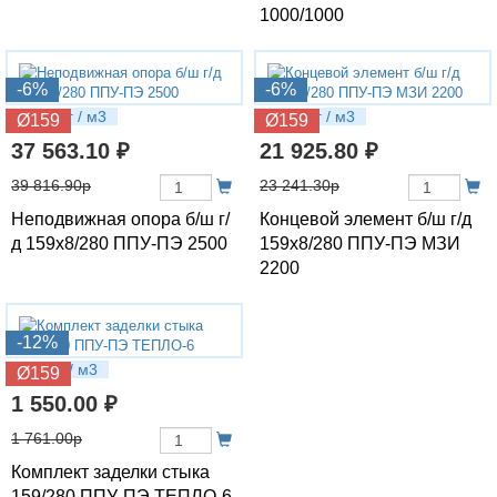
1000/1000
-6%
-6%
99.91 кг / м3
72.32 кг / м3
Ø159
Ø159
37 563.10 ₽
21 925.80 ₽
39 816.90р
23 241.30р
Неподвижная опора б/ш г/
Концевой элемент б/ш г/д
д 159х8/280 ППУ-ПЭ 2500
159х8/280 ППУ-ПЭ МЗИ
2200
-12%
3.79 кг / м3
Ø159
1 550.00 ₽
1 761.00р
Комплект заделки стыка
159/280 ППУ-ПЭ ТЕПЛО-6