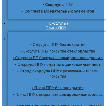
•
Скорлупа
ППУ
• Комплект
нагревательных элементов
Скорлупы и
Плиты ППУ
Скорлупа ППУ
• Скорлупа ППУ
без покрытия
• Скорлупа ППУ покрытие
стеклопластик
• Скорлупа ППУ покрытие
армированная фольга
• Скорлупа ППУ покрытие
оцинкованный лист
•
Отвод скорлупа ППУ
с различными типами
покрытия
Плита ППУ
• Плита ППУ
без плокрытия
• Плита ППУ с покрытием
армированная фольга
Прочее