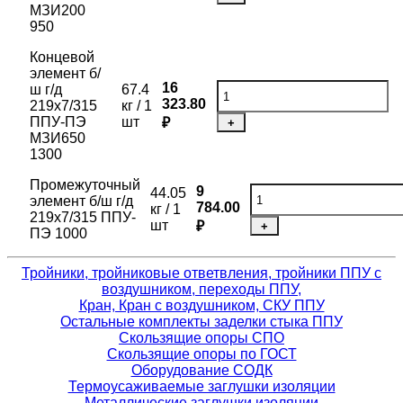
МЗИ200
950
Концевой
элемент б/
16
ш г/д
67.4
323.80
219х7/315
кг / 1
ППУ-ПЭ
шт
₽
+
МЗИ650
1300
Промежуточный
9
44.05
элемент б/ш г/д
784.00
кг / 1
219х7/315 ППУ-
шт
₽
+
ПЭ 1000
Тройники, тройниковые ответвления, тройники ППУ с
воздушником, переходы ППУ,
Кран, Кран с воздушником, СКУ ППУ
Остальные комплекты заделки стыка ППУ
Скользящие опоры СПО
Скользящие опоры по ГОСТ
Оборудование СОДК
Термоусаживаемые заглушки изоляции
Металлические заглушки изоляции