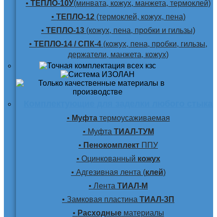
•
ТЕПЛО-10У
(минвата, кожух, манжета, термоклей)
•
ТЕПЛО-12
(термоклей, кожух, пена)
•
ТЕПЛО-13
(кожух, пена, пробки и гильзы)
•
ТЕПЛО-14 / СПК-4
(кожух, пена, пробки, гильзы,
держатели, манжета, кожух)
Комплектующие для заделки любого стыка
•
Муфта
термоусаживаемая
• Муфта
ТИАЛ-ТУМ
•
Пенокомплект
ППУ
• Оцинкованный
кожух
• Адгезивная лента (
клей
)
• Лента
ТИАЛ-М
• Замковая пластина
ТИАЛ-ЗП
•
Расходные
материалы