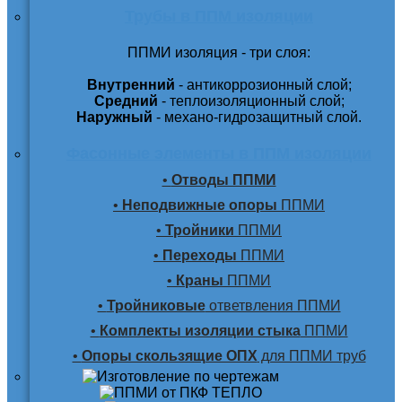
Трубы в ППМ изоляции
ППМИ изоляция - три слоя:
Внутренний
- антикоррозионный слой;
Средний
- теплоизоляционный слой;
Наружный
- механо-гидрозащитный слой.
Фасонные элементы в ППМ изоляции
•
Отводы ППМИ
•
Неподвижные опоры
ППМИ
•
Тройники
ППМИ
•
Переходы
ППМИ
•
Краны
ППМИ
•
Тройниковые
ответвления ППМИ
•
Комплекты изоляции стыка
ППМИ
•
Опоры скользящие ОПХ
для ППМИ труб