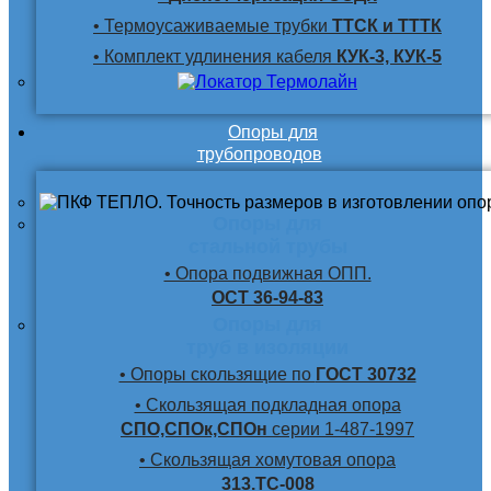
• Термоусаживаемые трубки
ТТСК и ТТТК
• Комплект удлинения кабеля
КУК-3, КУК-5
Опоры для
трубопроводов
Опоры для
стальной трубы
• Опора подвижная ОПП.
ОСТ 36-94-83
Опоры для
труб в изоляции
• Опоры скользящие по
ГОСТ 30732
• Скользящая подкладная опора
СПО,СПОк,СПОн
серии 1-487-1997
• Скользящая хомутовая опора
313.ТС-008