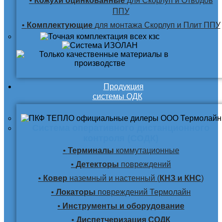
•
Кожухи оцинкованные
для Скорлуп и Отводов
ППУ
•
Комплектующие
для монтажа Скорлуп и Плит ППУ
Продукция
системы ОДК
Система оперативного дистанционного
контроля (СОДК)
•
Терминалы
коммутационные
•
Детекторы
повреждений
•
Ковер
наземный и настенный (
КНЗ и КНС
)
•
Локаторы
повреждений Термолайн
•
Инструменты и оборудование
•
Диспетчеризация СОДК