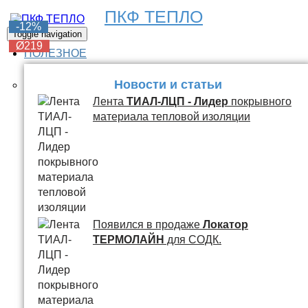
ПКФ ТЕПЛО
-6%
-6%
-6%
-6%
-12%
Toggle navigation
Ø219
Ø219
Ø219
Ø219
Ø219
ПОЛЕЗНОЕ
Новости и статьи
Лента
ТИАЛ-ЛЦП - Лидер
покрывного
материала тепловой изоляции
Появился в продаже
Локатор
ТЕРМОЛАЙН
для СОДК.