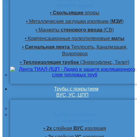
лучшим ценам
•
Скользящие
опоры
• Металлические заглушки изоляции (
МЗИ
)
• Манжеты
стенового ввода
(СВ)
• Компенсационные полиэтиленовые
маты
•
Сигнальная лента
Теплосеть, Канализация,
Водоповод
•
Теплоизоляция трубок
(Энергофлекс, Тилит)
Трубы с покрытием
ВУС, УС, ЦПП
Трубы стальные
с покрытием
•
2х
слойная
ВУС
изоляция
•
2х
слойная
УС
изоляция