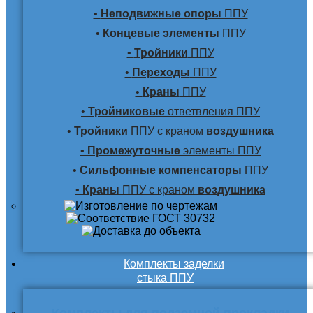
•
Неподвижные опоры
ППУ
•
Концевые элементы
ППУ
•
Тройники
ППУ
•
Переходы
ППУ
•
Краны
ППУ
•
Тройниковые
ответвления ППУ
•
Тройники
ППУ с краном
воздушника
•
Промежуточные
элементы ППУ
•
Сильфонные компенсаторы
ППУ
•
Краны
ППУ с краном
воздушника
Комплекты заделки
стыка ППУ
Комплекты для подземной прокладки