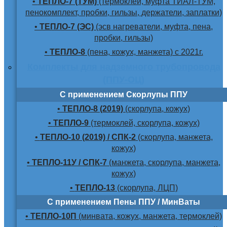
•
ТЕПЛО-7 (ТУМ)
(термоклей, муфта ТИАЛ-ТУМ,
пенокомплект, пробки, гильзы, держатели, заплатки)
•
ТЕПЛО-7 (ЭС)
(эсв нагреватели, муфта, пена,
пробки, гильзы)
•
ТЕПЛО-8
(пена, кожух, манжета) с 2021г.
Комплекты для надземного трубопровода
(ППУ-ОЦ)
С применением Скорлупы ППУ
•
ТЕПЛО-8 (2019)
(скорлупа, кожух)
•
ТЕПЛО-9
(термоклей, скорлупа, кожух)
•
ТЕПЛО-10 (2019) / СПК-2
(скорлупа, манжета,
кожух)
•
ТЕПЛО-11У / СПК-7
(манжета, скорлупа, манжета,
кожух)
•
ТЕПЛО-13
(скорлупа, ЛЦП)
С применением Пены ППУ / МинВаты
•
ТЕПЛО-10П
(минвата, кожух, манжета, термоклей)