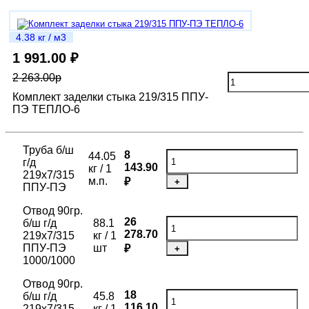
4.38 кг / м3
1 991.00 ₽
2 263.00р
Комплект заделки стыка 219/315 ППУ-
ПЭ ТЕПЛО-6
Труба б/ш
8
44.05
г/д
143.90
кг / 1
219х7/315
м.п.
₽
+
ППУ-ПЭ
Отвод 90гр.
26
б/ш г/д
88.1
278.70
219х7/315
кг / 1
ППУ-ПЭ
шт
₽
+
1000/1000
Отвод 90гр.
18
б/ш г/д
45.8
116.10
219х7/315
кг / 1