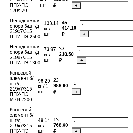
ППУ-ПЭ
шт
₽
+
520/520
Неподвижная
45
133.14
опора б/ш г/д
414.10
кг / 1
219х7/315
шт
₽
+
ППУ-ПЭ 2500
Неподвижная
37
73.97
опора б/ш г/д
210.50
кг / 1
219х7/315
шт
₽
+
ППУ-ПЭ 1300
Концевой
элемент б/
23
96.29
ш г/д
989.60
кг / 1
219х7/315
шт
₽
+
ППУ-ПЭ
МЗИ 2200
Концевой
элемент б/
13
ш г/д
48.14
768.60
219х7/315
кг / 1
ППУ-ПЭ
шт
₽
+