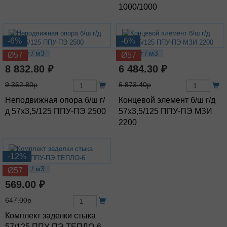
1000/1000
-6%
-6%
18.9 кг / м3
13.6 кг / м3
Ø57
Ø57
8 832.80 ₽
6 484.30 ₽
9 362.80р
6 873.40р
Неподвижная опора б/ш г/
Концевой элемент б/ш г/д
д 57х3,5/125 ППУ-ПЭ 2500
57х3,5/125 ППУ-ПЭ МЗИ
2200
-12%
1.21 кг / м3
Ø57
569.00 ₽
647.00р
Комплект заделки стыка
57/125 ППУ-ПЭ ТЕПЛО-6