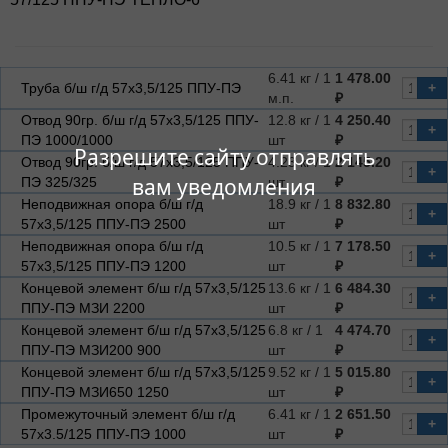
6.41 кг / 1
1 478.00
Труба б/ш г/д 57х3,5/125 ППУ-ПЭ
+
м.п.
₽
Отвод 90гр. б/ш г/д 57х3,5/125 ППУ-
12.8 кг / 1
4 250.40
+
ПЭ 1000/1000
шт
₽
Разрешите сайту отправлять
Отвод 90гр. б/ш г/д 57х3,5/125 ППУ-
4.23 кг / 1
2 145.20
+
вам уведомления
ПЭ 325/325
шт
₽
Неподвижная опора б/ш г/д
18.9 кг / 1
8 832.80
+
57х3,5/125 ППУ-ПЭ 2500
шт
₽
Неподвижная опора б/ш г/д
10.5 кг / 1
7 178.50
+
57х3,5/125 ППУ-ПЭ 1200
шт
₽
Концевой элемент б/ш г/д 57х3,5/125
13.6 кг / 1
6 484.30
+
ППУ-ПЭ МЗИ 2200
шт
₽
Концевой элемент б/ш г/д 57х3,5/125
6.8 кг / 1
4 474.70
+
ППУ-ПЭ МЗИ200 900
шт
₽
Концевой элемент б/ш г/д 57х3,5/125
9.52 кг / 1
5 015.80
+
ППУ-ПЭ МЗИ650 1250
шт
₽
Промежуточный элемент б/ш г/д
6.41 кг / 1
2 651.50
+
57х3.5/125 ППУ-ПЭ 1000
шт
₽