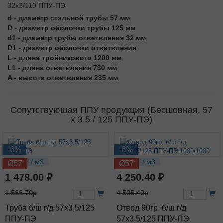
d - диаметр стальной трубы 57 мм
D - диаметр оболочки трубы 125 мм
d1 - диаметр трубы ответвления 32 мм
D1 - диаметр оболочки ответвления
L - длина тройникового 1200 мм
L1 - длина ответвления 730 мм
A - высота ответвления 235 мм
Сопутствующая ППУ продукция (Бесшовная, 57
х 3.5 / 125 ППУ-ПЭ)
-6%
-6%
6.41 кг / м3
12.8 кг / м3
Ø57
Ø57
1 478.00 ₽
4 250.40 ₽
1 566.70р
4 505.40р
Труба б/ш г/д 57х3,5/125
Отвод 90гр. б/ш г/д
ППУ-ПЭ
57х3,5/125 ППУ-ПЭ