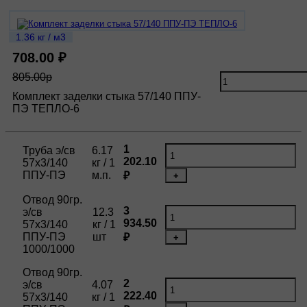
1.36 кг / м3
708.00 ₽
805.00р
Комплект заделки стыка 57/140 ППУ-
ПЭ ТЕПЛО-6
1
Труба э/св
6.17
202.10
57х3/140
кг / 1
ППУ-ПЭ
м.п.
₽
+
Отвод 90гр.
3
э/св
12.3
934.50
57х3/140
кг / 1
ППУ-ПЭ
шт
₽
+
1000/1000
Отвод 90гр.
2
э/св
4.07
222.40
57х3/140
кг / 1