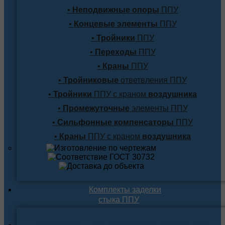
•
Неподвижные опоры
ППУ
•
Концевые элементы
ППУ
•
Тройники
ППУ
•
Переходы
ППУ
•
Краны
ППУ
•
Тройниковые
ответвления ППУ
•
Тройники
ППУ с краном
воздушника
•
Промежуточные
элементы ППУ
•
Сильфонные компенсаторы
ППУ
•
Краны
ППУ с краном
воздушника
Комплекты заделки
стыка ППУ
Комплекты для подземной прокладки