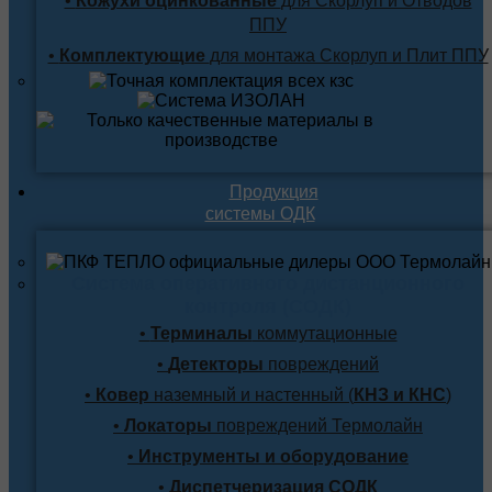
•
Кожухи оцинкованные
для Скорлуп и Отводов
ППУ
•
Комплектующие
для монтажа Скорлуп и Плит ППУ
Продукция
системы ОДК
Система оперативного дистанционного
контроля (СОДК)
•
Терминалы
коммутационные
•
Детекторы
повреждений
•
Ковер
наземный и настенный (
КНЗ и КНС
)
•
Локаторы
повреждений Термолайн
•
Инструменты и оборудование
•
Диспетчеризация СОДК