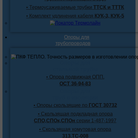
• Термоусаживаемые трубки
ТТСК и ТТТК
• Комплект удлинения кабеля
КУК-3, КУК-5
Опоры для
трубопроводов
Опоры для
стальной трубы
• Опора подвижная ОПП.
ОСТ 36-94-83
Опоры для
труб в изоляции
• Опоры скользящие по
ГОСТ 30732
• Скользящая подкладная опора
СПО,СПОк,СПОн
серии 1-487-1997
• Скользящая хомутовая опора
313.ТС-008