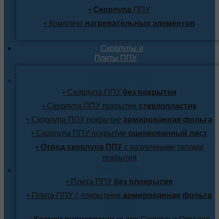
•
Скорлупа
ППУ
• Комплект
нагревательных элементов
Скорлупы и
Плиты ППУ
Скорлупа ППУ
• Скорлупа ППУ
без покрытия
• Скорлупа ППУ покрытие
стеклопластик
• Скорлупа ППУ покрытие
армированная фольга
• Скорлупа ППУ покрытие
оцинкованный лист
•
Отвод скорлупа ППУ
с различными типами
покрытия
Плита ППУ
• Плита ППУ
без плокрытия
• Плита ППУ с покрытием
армированная фольга
Прочее