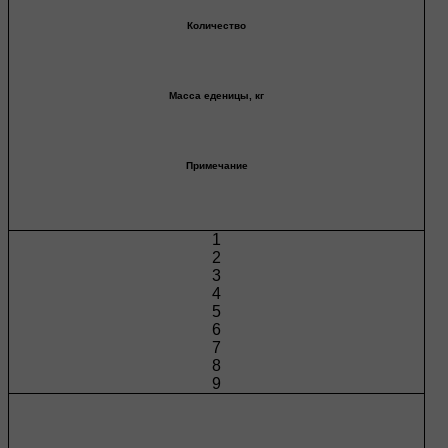
Количество
Масса еденицы, кг
Примечание
1
2
3
4
5
6
7
8
9