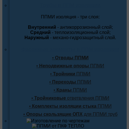
Трубы в ППМ изоляции
ППМИ изоляция - три слоя:
Внутренний
- антикоррозионный слой;
Средний
- теплоизоляционный слой;
Наружный
- механо-гидрозащитный слой.
Фасонные элементы в ППМ изоляции
•
Отводы ППМИ
•
Неподвижные опоры
ППМИ
•
Тройники
ППМИ
•
Переходы
ППМИ
•
Краны
ППМИ
•
Тройниковые
ответвления ППМИ
•
Комплекты изоляции стыка
ППМИ
•
Опоры скользящие ОПХ
для ППМИ труб