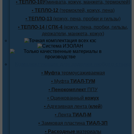
•
ТЕПЛО-10У
(минвата, кожух, манжета, термоклей)
•
ТЕПЛО-12
(термоклей, кожух, пена)
•
ТЕПЛО-13
(кожух, пена, пробки и гильзы)
•
ТЕПЛО-14 / СПК-4
(кожух, пена, пробки, гильзы,
держатели, манжета, кожух)
Комплектующие для заделки любого стыка
•
Муфта
термоусаживаемая
• Муфта
ТИАЛ-ТУМ
•
Пенокомплект
ППУ
• Оцинкованный
кожух
• Адгезивная лента (
клей
)
• Лента
ТИАЛ-М
• Замковая пластина
ТИАЛ-ЗП
•
Расходные
материалы