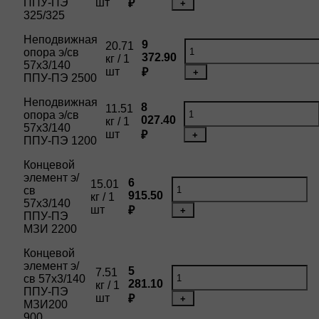
ППУ-ПЭ
шт
₽
+
325/325
Неподвижная
9
20.71
опора э/св
372.90
кг / 1
57х3/140
шт
₽
+
ППУ-ПЭ 2500
Неподвижная
8
11.51
опора э/св
027.40
кг / 1
57х3/140
шт
₽
+
ППУ-ПЭ 1200
Концевой
элемент э/
6
15.01
св
915.50
кг / 1
57х3/140
шт
₽
+
ППУ-ПЭ
МЗИ 2200
Концевой
элемент э/
5
7.51
св 57х3/140
281.10
кг / 1
ППУ-ПЭ
шт
₽
+
МЗИ200
900