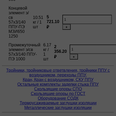
Концевой
элемент э/
5
св
10.51
721.10
57х3/140
кг / 1
ППУ-ПЭ
шт
₽
+
МЗИ650
1250
Промежуточный
6.17
2
элемент э/св
кг /
356.20
57х3/140 ППУ-
1
₽
+
ПЭ 1000
шт
Тройники, тройниковые ответвления, тройники ППУ с
воздушником, переходы ППУ,
Кран, Кран с воздушником, СКУ ППУ
Остальные комплекты заделки стыка ППУ
Скользящие опоры СПО
Скользящие опоры по ГОСТ
Оборудование СОДК
Термоусаживаемые заглушки изоляции
Металлические заглушки изоляции