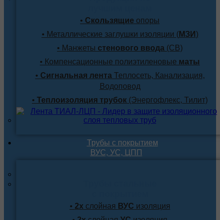
лучшим ценам
•
Скользящие
опоры
• Металлические заглушки изоляции (
МЗИ
)
• Манжеты
стенового ввода
(СВ)
• Компенсационные полиэтиленовые
маты
•
Сигнальная лента
Теплосеть, Канализация,
Водоповод
•
Теплоизоляция трубок
(Энергофлекс, Тилит)
Трубы с покрытием
ВУС, УС, ЦПП
Трубы стальные
с покрытием
•
2х
слойная
ВУС
изоляция
•
2х
слойная
УС
изоляция