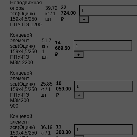
Неподвижная
22
опора
39.72
724.00
эсв(Оцинк)
кг / 1
159х4,5/250
шт
₽
+
ППУ-ПЭ 1200
Концевой
элемент
51.7
14
эсв(Оцинк)
кг /
669.50
159х4,5/250
1
₽
+
ППУ-ПЭ
шт
МЗИ 2200
Концевой
элемент
10
эсв(Оцинк)
25.85
059.00
159х4,5/250
кг / 1
ППУ-ПЭ
шт
₽
+
МЗИ200
900
Концевой
элемент
11
эсв(Оцинк)
36.19
300.30
159х4,5/250
кг / 1