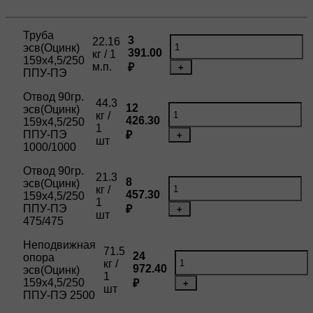
Труба
3
22.16
эсв(Оцинк)
391.00
кг / 1
159х4,5/250
м.п.
₽
+
ППУ-ПЭ
Отвод 90гр.
44.3
12
эсв(Оцинк)
кг /
426.30
159х4,5/250
1
ППУ-ПЭ
₽
+
шт
1000/1000
Отвод 90гр.
21.3
8
эсв(Оцинк)
кг /
457.30
159х4,5/250
1
ППУ-ПЭ
₽
+
шт
475/475
Неподвижная
71.5
24
опора
кг /
972.40
эсв(Оцинк)
1
159х4,5/250
₽
+
шт
ППУ-ПЭ 2500