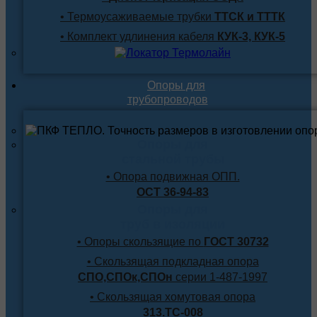
• Термоусаживаемые трубки
ТТСК и ТТТК
• Комплект удлинения кабеля
КУК-3, КУК-5
Опоры для
трубопроводов
Опоры для
стальной трубы
• Опора подвижная ОПП.
ОСТ 36-94-83
Опоры для
труб в изоляции
• Опоры скользящие по
ГОСТ 30732
• Скользящая подкладная опора
СПО,СПОк,СПОн
серии 1-487-1997
• Скользящая хомутовая опора
313.ТС-008