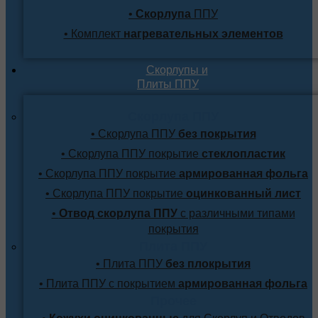
•
Скорлупа
ППУ
• Комплект
нагревательных элементов
Скорлупы и
Плиты ППУ
Скорлупа ППУ
• Скорлупа ППУ
без покрытия
• Скорлупа ППУ покрытие
стеклопластик
• Скорлупа ППУ покрытие
армированная фольга
• Скорлупа ППУ покрытие
оцинкованный лист
•
Отвод скорлупа ППУ
с различными типами
покрытия
Плита ППУ
• Плита ППУ
без плокрытия
• Плита ППУ с покрытием
армированная фольга
Прочее