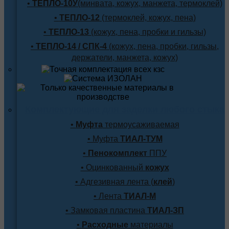
•
ТЕПЛО-10У
(минвата, кожух, манжета, термоклей)
•
ТЕПЛО-12
(термоклей, кожух, пена)
•
ТЕПЛО-13
(кожух, пена, пробки и гильзы)
•
ТЕПЛО-14 / СПК-4
(кожух, пена, пробки, гильзы,
держатели, манжета, кожух)
Комплектующие для заделки любого стыка
•
Муфта
термоусаживаемая
• Муфта
ТИАЛ-ТУМ
•
Пенокомплект
ППУ
• Оцинкованный
кожух
• Адгезивная лента (
клей
)
• Лента
ТИАЛ-М
• Замковая пластина
ТИАЛ-ЗП
•
Расходные
материалы