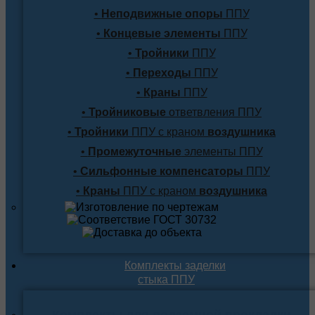
•
Неподвижные опоры
ППУ
•
Концевые элементы
ППУ
•
Тройники
ППУ
•
Переходы
ППУ
•
Краны
ППУ
•
Тройниковые
ответвления ППУ
•
Тройники
ППУ с краном
воздушника
•
Промежуточные
элементы ППУ
•
Сильфонные компенсаторы
ППУ
•
Краны
ППУ с краном
воздушника
Комплекты заделки
стыка ППУ
Комплекты для подземной прокладки