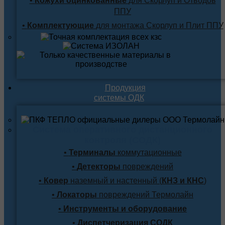
•
Кожухи оцинкованные
для Скорлуп и Отводов
ППУ
•
Комплектующие
для монтажа Скорлуп и Плит ППУ
Продукция
системы ОДК
Система оперативного дистанционного
контроля (СОДК)
•
Терминалы
коммутационные
•
Детекторы
повреждений
•
Ковер
наземный и настенный (
КНЗ и КНС
)
•
Локаторы
повреждений Термолайн
•
Инструменты и оборудование
•
Диспетчеризация СОДК