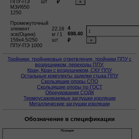
ППУ-ПЭ
шт
₽
+
МЗИ650
1250
Промежуточный
4
элемент
22.16
698.40
эсв(Оцинк)
кг / 1
159х4.5/250
шт
₽
+
ППУ-ПЭ 1000
Тройники, тройниковые ответвления, тройники ППУ с
воздушником, переходы ППУ,
Кран, Кран с воздушником, СКУ ППУ
Остальные комплекты заделки стыка ППУ
Скользящие опоры СПО
Скользящие опоры по ГОСТ
Оборудование СОДК
Термоусаживаемые заглушки изоляции
Металлические заглушки изоляции
Обозначение в спецификации
Позиция