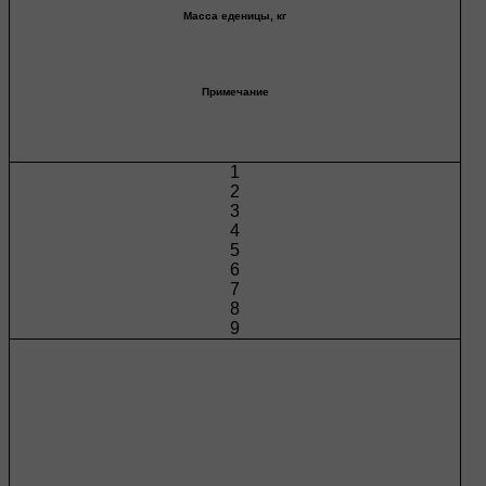
Масса еденицы, кг
Примечание
1
2
3
4
5
6
7
8
9