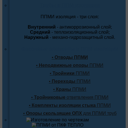
Трубы в ППМ изоляции
ППМИ изоляция - три слоя:
Внутренний
- антикоррозионный слой;
Средний
- теплоизоляционный слой;
Наружный
- механо-гидрозащитный слой.
Фасонные элементы в ППМ изоляции
•
Отводы ППМИ
•
Неподвижные опоры
ППМИ
•
Тройники
ППМИ
•
Переходы
ППМИ
•
Краны
ППМИ
•
Тройниковые
ответвления ППМИ
•
Комплекты изоляции стыка
ППМИ
•
Опоры скользящие ОПХ
для ППМИ труб