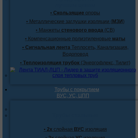
лучшим ценам
•
Скользящие
опоры
• Металлические заглушки изоляции (
МЗИ
)
• Манжеты
стенового ввода
(СВ)
• Компенсационные полиэтиленовые
маты
•
Сигнальная лента
Теплосеть, Канализация,
Водоповод
•
Теплоизоляция трубок
(Энергофлекс, Тилит)
Трубы с покрытием
ВУС, УС, ЦПП
Трубы стальные
с покрытием
•
2х
слойная
ВУС
изоляция
•
2х
слойная
УС
изоляция