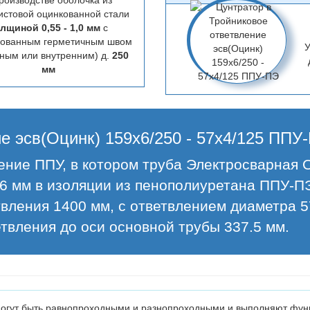
роизводстве оболочка из
истовой оцинкованной стали
лщиной 0,55 - 1,0 мм
с
цованным герметичным швом
У
ным или внутренним) д.
250
мм
е эсв(Оцинк) 159х6/250 - 57х4/125 ППУ
ление ППУ, в котором труба Электросварная
 6 мм в изоляции из пенополиуретана ППУ-П
твления 1400 мм, с ответвлением диаметра 
етвления до оси основной трубы 337.5 мм.
огут быть равнопроходными и разнопроходными и выполняют функ