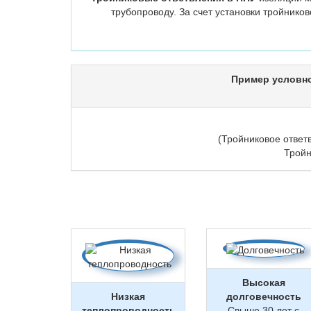
трубопроводу. За счет установки тройнико
Пример условно
(Тройниковое ответ
Тройн
Высокая
Низкая
долговечность
теплопроводность
Свыше 30 лет с