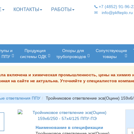
📞
+7 (4852) 91-96-2
Е
КОНТАКТЫ
РАБОТЫ
✉
info@pkfteplo.ru
лупы и
Продукция
Опоры для
Сопутствующие
ы ППУ
системы ОДК
трубопроводов
товары
была включена и химическая промышленность, цены на химию 
нная на сайте не актуальна. Уточняйте у специалистов комп
ые ответвления ППУ
Тройниковое ответвление эсв(Оцинк) 159х6
Наименование в спецификации
Тройниковое ответвление эсв(Оцинк)