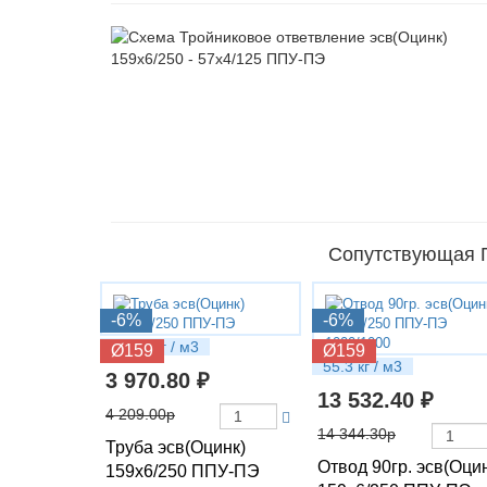
Сопутствующая П
-6%
-6%
27.65 кг / м3
Ø159
Ø159
55.3 кг / м3
3 970.80 ₽
13 532.40 ₽
4 209.00р
14 344.30р
Труба эсв(Оцинк)
Отвод 90гр. эсв(Оци
159х6/250 ППУ-ПЭ