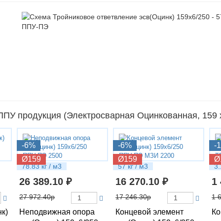
ПУ продукция (Электросварная Оцинкованная, 159 х
-6%
-6%
-
Ø159
Ø159
Ø
78.83 кг / м3
57 кг / м3
3.
26 389.10 ₽
16 270.10 ₽
1
27 972.40р
17 246.30р
1 
нк)
Неподвижная опора
Концевой элемент
Ко