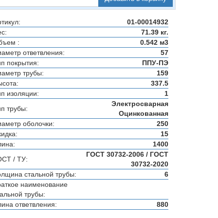
тикул:
01-00014932
с:
71.39 кг.
бъем :
0.542 м3
иаметр ответвления:
57
ип покрытия:
ППУ-ПЭ
иаметр трубы:
159
ысота:
337.5
ип изоляции:
1
Электросварная
ип трубы:
Оцинкованная
иаметр оболочки:
250
кидка:
15
лина:
1400
ГОСТ 30732-2006 / ГОСТ
ОСТ / ТУ:
30732-2020
олщина стальной трубы:
6
раткое наименование
тальной трубы:
лина ответвления:
880