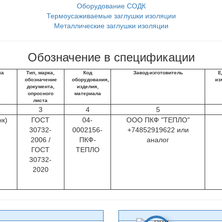
Оборудование СОДК
Термоусаживаемые заглушки изоляции
Металлические заглушки изоляции
Обозначение в спецификации
ка
Тип, марка,
Код
Завод-изготовитель
Е
обозначение
оборудования,
из
документа,
изделия,
опросного
материала
листа
3
4
5
нк)
ГОСТ
04-
ООО ПКФ "ТЕПЛО"
30732-
0002156-
+74852919622 или
2006 /
ПКФ-
аналог
ГОСТ
ТЕПЛО
30732-
2020