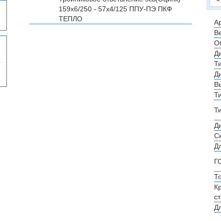
159х6/250 - 57х4/125 ППУ-ПЭ
ПКФ
ТЕПЛО
Ар
Ве
О
Д
Т
Д
В
Т
Т
Д
С
Д
Г
Т
К
с
Д