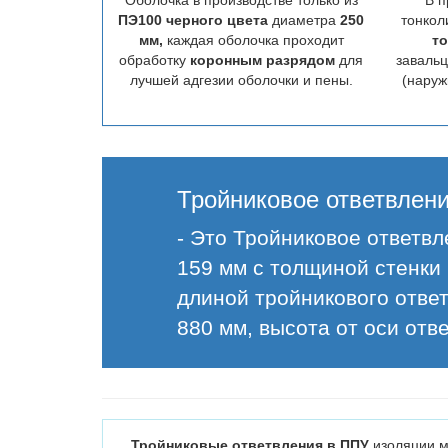
Оболочка в производстве только из
В п
ПЭ100 черного цвета
диаметра
250
тонкол
мм,
каждая оболочка проходит
то
обработку
коронным разрядом
для
заваль
лучшей адгезии оболочки и пены.
(наруж
Тройниковое ответвлени
- Это Тройниковое ответв
159 мм с толщиной стенки
длиной тройникового отве
880 мм, высота от оси отв
Тройниковые ответвления в ППУ
изоляции м