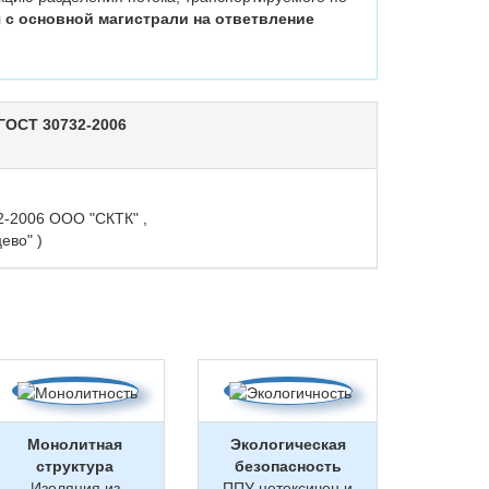
я с основной магистрали на ответвление
ГОСТ 30732-2006
2-2006 ООО "СКТК" ,
ево" )
Монолитная
Экологическая
структура
безопасность
Изоляция из
ППУ нетоксичен и