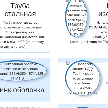
Труба
стальная
из
Труба в производстве
Исполь
используется только новая
ИЗОЛАН®,
Электросварная
90 кг/м
цинкованная
диаметра
159
изоляцио
енки
6 мм
, ст20 (по проекту
Изоляция
1 типа
по ГО
а другая сталь).
с
инк оболочка