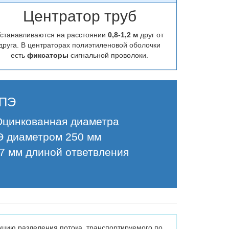
Центратор труб
станавливаются на расстоянии
0,8-1,2 м
друг от
друга. В центраторах полиэтиленовой оболочки
есть
фиксаторы
сигнальной проволоки.
-ПЭ
 Оцинкованная диаметра
Э диаметром 250 мм
57 мм длиной ответвления
цию разделения потока, транспортируемого по