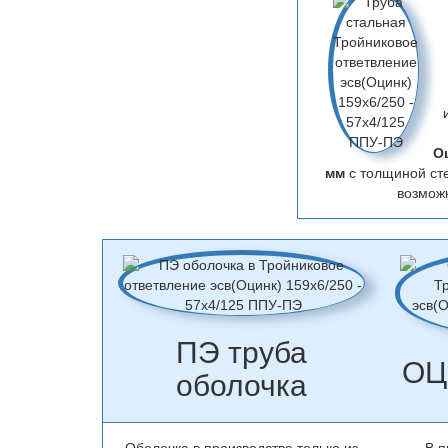
О
мм
с толщиной ст
возможн
ПЭ труба
ОЦ
оболочка