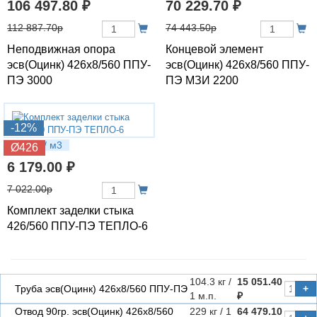
106 497.80 ₽
70 229.70 ₽
112 887.70р
74 443.50р
Неподвижная опора
Концевой элемент
эсв(Оцинк) 426х8/560 ППУ-
эсв(Оцинк) 426х8/560 ППУ-
ПЭ 3000
ПЭ МЗИ 2200
-12%
14.5 кг / м3
Ø426
6 179.00 ₽
7 022.00р
Комплект заделки стыка
426/560 ППУ-ПЭ ТЕПЛО-6
104.3 кг /
15 051.40
Труба эсв(Оцинк) 426х8/560 ППУ-ПЭ
+
1 м.п.
₽
Отвод 90гр. эсв(Оцинк) 426х8/560
229 кг / 1
64 479.10