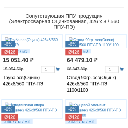
Сопутствующая ППУ продукция
(Электросварная Оцинкованная, 426 х 8 / 560
ППУ-ПЭ)
-6%
-6%
104.3 кг / м3
229 кг / м3
Ø426
Ø426
15 051.40 ₽
64 479.10 ₽
15 954.50р
68 347.80р
Труба эсв(Оцинк)
Отвод 90гр. эсв(Оцинк)
426х8/560 ППУ-ПЭ
426х8/560 ППУ-ПЭ
1100/1100
-6%
-6%
Ø426
Ø426
385.77 кг / м3
232.47 кг / м3