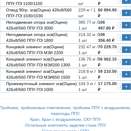
+
ППУ-ПЭ 1100/1100
шт
₽
Отвод 90гр. эсв(Оцинк) 426х8/560
229 кг / 1
60 994.90
+
ППУ-ПЭ 1030/1030
шт
₽
Неподвижная опора эсв(Оцинк)
385.77 кг /
106
+
426х8/560 ППУ-ПЭ 3000
1 шт
497.80 ₽
Неподвижная опора эсв(Оцинк)
214.32 кг /
106
+
426х8/560 ППУ-ПЭ 1800
1 шт
356.40 ₽
Концевой элемент эсв(Оцинк)
232.47 кг /
70 229.70
+
426х8/560 ППУ-ПЭ МЗИ 2200
1 шт
₽
Концевой элемент эсв(Оцинк)
136.75 кг /
56 062.10
+
426х8/560 ППУ-ПЭ МЗИ200 1300
1 шт
₽
Концевой элемент эсв(Оцинк)
218.8 кг /
59 210.50
+
426х8/560 ППУ-ПЭ МЗИ650 1500
1 шт
₽
Промежуточный элемент эсв(Оцинк)
104.3 кг /
17 175.00
+
426х8/560 ППУ-ПЭ 1000
1 шт
₽
Тройники, тройниковые ответвления, тройники ППУ с воздушником,
переходы ППУ,
Кран, Кран с воздушником, СКУ ППУ
Остальные комплекты заделки стыка ППУ