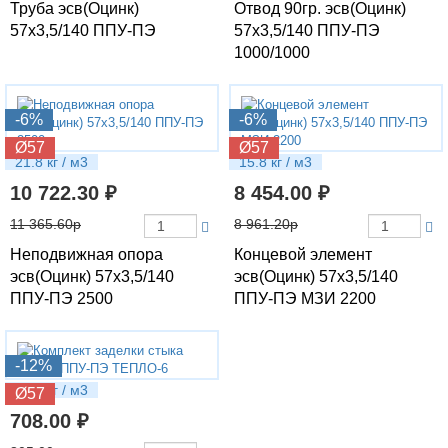
Труба эсв(Оцинк)
Отвод 90гр. эсв(Оцинк)
57х3,5/140 ППУ-ПЭ
57х3,5/140 ППУ-ПЭ
1000/1000
-6%
-6%
Ø57
Ø57
21.8 кг / м3
15.8 кг / м3
10 722.30 ₽
8 454.00 ₽
11 365.60р
8 961.20р
Неподвижная опора
Концевой элемент
эсв(Оцинк) 57х3,5/140
эсв(Оцинк) 57х3,5/140
ППУ-ПЭ 2500
ППУ-ПЭ МЗИ 2200
-12%
1.36 кг / м3
Ø57
708.00 ₽