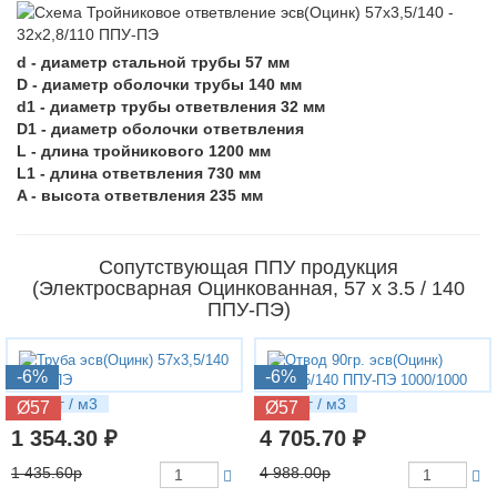
d - диаметр стальной трубы 57 мм
D - диаметр оболочки трубы 140 мм
d1 - диаметр трубы ответвления 32 мм
D1 - диаметр оболочки ответвления
L - длина тройникового 1200 мм
L1 - длина ответвления 730 мм
A - высота ответвления 235 мм
Сопутствующая ППУ продукция
(Электросварная Оцинкованная, 57 х 3.5 / 140
ППУ-ПЭ)
-6%
-6%
6.79 кг / м3
13.6 кг / м3
Ø57
Ø57
1 354.30 ₽
4 705.70 ₽
1 435.60р
4 988.00р