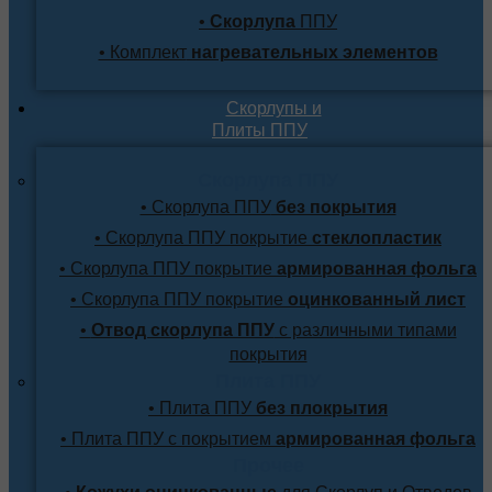
•
Скорлупа
ППУ
• Комплект
нагревательных элементов
Скорлупы и
Плиты ППУ
Скорлупа ППУ
• Скорлупа ППУ
без покрытия
• Скорлупа ППУ покрытие
стеклопластик
• Скорлупа ППУ покрытие
армированная фольга
• Скорлупа ППУ покрытие
оцинкованный лист
•
Отвод скорлупа ППУ
с различными типами
покрытия
Плита ППУ
• Плита ППУ
без плокрытия
• Плита ППУ с покрытием
армированная фольга
Прочее