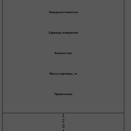
Завод-изготовитель
Единица измерения
Количество
Масса еденицы, кг
Примечание
1
2
3