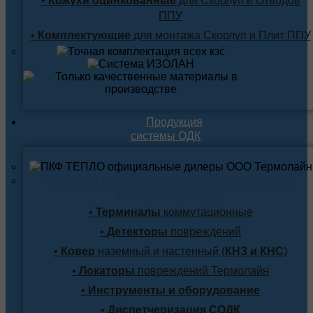
•
Кожухи оцинкованные
для Скорлуп и Отводов
ППУ
•
Комплектующие
для монтажа Скорлуп и Плит ППУ
Продукция
системы ОДК
Система оперативного дистанционного
контроля (СОДК)
•
Терминалы
коммутационные
•
Детекторы
повреждений
•
Ковер
наземный и настенный (
КНЗ и КНС
)
•
Локаторы
повреждений Термолайн
•
Инструменты и оборудование
•
Диспетчеризация СОДК