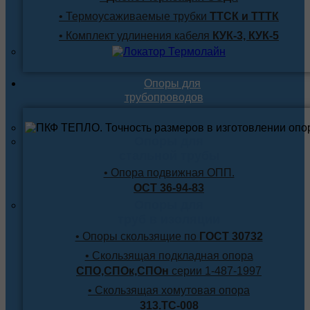
• Термоусаживаемые трубки
ТТСК и ТТТК
• Комплект удлинения кабеля
КУК-3, КУК-5
Опоры для
трубопроводов
Опоры для
стальной трубы
• Опора подвижная ОПП.
ОСТ 36-94-83
Опоры для
труб в изоляции
• Опоры скользящие по
ГОСТ 30732
• Скользящая подкладная опора
СПО,СПОк,СПОн
серии 1-487-1997
• Скользящая хомутовая опора
313.ТС-008