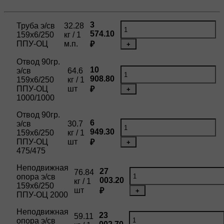
3
Труба э/св
32.28
574.10
159х6/250
кг / 1
ППУ-ОЦ
м.п.
₽
+
Отвод 90гр.
10
э/св
64.6
908.80
159х6/250
кг / 1
ППУ-ОЦ
шт
₽
+
1000/1000
Отвод 90гр.
6
э/св
30.7
949.30
159х6/250
кг / 1
ППУ-ОЦ
шт
₽
+
475/475
Неподвижная
27
76.84
опора э/св
003.20
кг / 1
159х6/250
шт
₽
+
ППУ-ОЦ 2000
Неподвижная
23
59.11
опора э/св