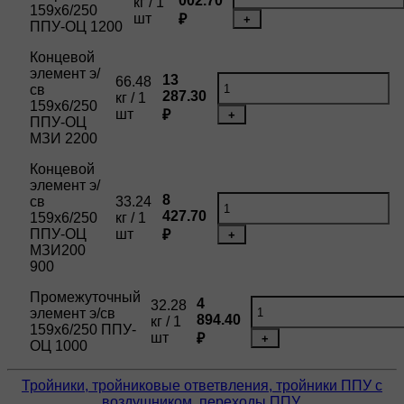
002.70
кг / 1
159х6/250
шт
₽
+
ППУ-ОЦ 1200
Концевой
элемент э/
13
66.48
св
287.30
кг / 1
159х6/250
шт
₽
+
ППУ-ОЦ
МЗИ 2200
Концевой
элемент э/
8
св
33.24
427.70
159х6/250
кг / 1
ППУ-ОЦ
шт
₽
+
МЗИ200
900
Промежуточный
4
32.28
элемент э/св
894.40
кг / 1
159х6/250 ППУ-
шт
₽
+
ОЦ 1000
Тройники, тройниковые ответвления, тройники ППУ с
воздушником, переходы ППУ,