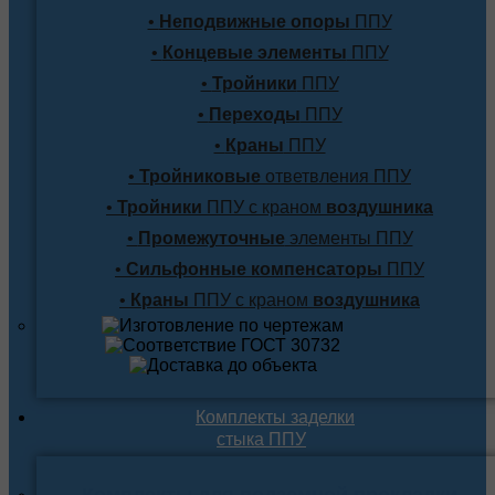
•
Неподвижные опоры
ППУ
•
Концевые элементы
ППУ
•
Тройники
ППУ
•
Переходы
ППУ
•
Краны
ППУ
•
Тройниковые
ответвления ППУ
•
Тройники
ППУ с краном
воздушника
•
Промежуточные
элементы ППУ
•
Сильфонные компенсаторы
ППУ
•
Краны
ППУ с краном
воздушника
Комплекты заделки
стыка ППУ
Комплекты для подземной прокладки