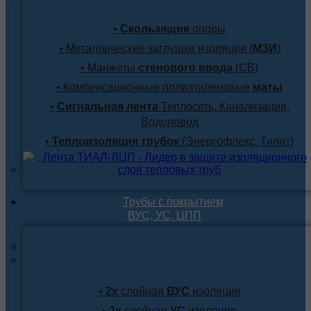
лучшим ценам
•
Скользящие
опоры
• Металлические заглушки изоляции (
МЗИ
)
• Манжеты
стенового ввода
(СВ)
• Компенсационные полиэтиленовые
маты
•
Сигнальная лента
Теплосеть, Канализация,
Водоповод
•
Теплоизоляция трубок
(Энергофлекс, Тилит)
Трубы с покрытием
ВУС, УС, ЦПП
Трубы стальные
с покрытием
•
2х
слойная
ВУС
изоляция
•
2х
слойная
УС
изоляция