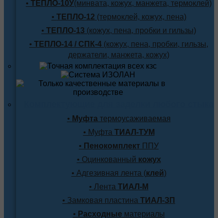
•
ТЕПЛО-10У
(минвата, кожух, манжета, термоклей)
•
ТЕПЛО-12
(термоклей, кожух, пена)
•
ТЕПЛО-13
(кожух, пена, пробки и гильзы)
•
ТЕПЛО-14 / СПК-4
(кожух, пена, пробки, гильзы,
держатели, манжета, кожух)
Комплектующие для заделки любого стыка
•
Муфта
термоусаживаемая
• Муфта
ТИАЛ-ТУМ
•
Пенокомплект
ППУ
• Оцинкованный
кожух
• Адгезивная лента (
клей
)
• Лента
ТИАЛ-М
• Замковая пластина
ТИАЛ-ЗП
•
Расходные
материалы