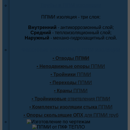
Трубы в ППМ изоляции
ППМИ изоляция - три слоя:
Внутренний
- антикоррозионный слой;
Средний
- теплоизоляционный слой;
Наружный
- механо-гидрозащитный слой.
Фасонные элементы в ППМ изоляции
•
Отводы ППМИ
•
Неподвижные опоры
ППМИ
•
Тройники
ППМИ
•
Переходы
ППМИ
•
Краны
ППМИ
•
Тройниковые
ответвления ППМИ
•
Комплекты изоляции стыка
ППМИ
•
Опоры скользящие ОПХ
для ППМИ труб