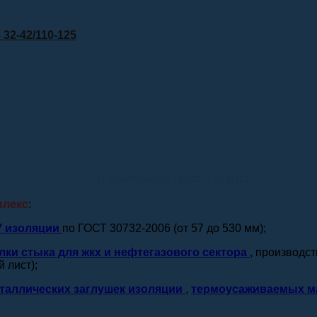
32-42/110-125
о компании ПКФ ТЕПЛО
плекс
:
У изоляции
по ГОСТ 30732-2006 (от 57 до 530 мм);
лки стыка для жкх и нефтегазового сектора
, производс
 лист);
таллических заглушек изоляции
,
термоусаживаемых м