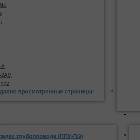
15Ш
3
5
-А
С-2АМ
2002
давно просмотренные страницы:
 заделки
ППУ
ладки трубопровода (ППУ-ПЭ)