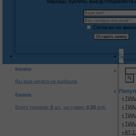
образцы, буклеты, выезд специалиста
Согласен на звоно
🔍
Корзина
🔍
Вы еще ничего не выбрали
Попул
Корзина
• ТИА
• ТИА
Всего товаров:
0
шт., на сумму:
0.00
руб.
• ТИА
• ТИА
• КТ-1