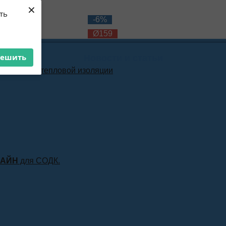
×
ть
-10%
-6%
Ø159
Ø159
решить
Новости и статьи
материала тепловой изоляции
ЛАЙН
для СОДК.