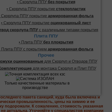
• Скорлупа ППУ
без покрытия
• Скорлупа ППУ покрытие
стеклопластик
• Скорлупа ППУ покрытие
армированная фольга
• Скорлупа ППУ покрытие
оцинкованный лист
твод скорлупа ППУ
с различными типами покрытия
Плита ППУ
• Плита ППУ
без плокрытия
• Плита ППУ с покрытием
армированная фольга
Прочее
ожухи оцинкованные
для Скорлуп и Отводов ППУ
Комплектующие
для монтажа Скорлуп и Плит ППУ
последнего пакета санкций, куда была включена и
ическая промышленность, цены на химию и ее
ку подорожали. К сожалению, стоимость указанная
е не актуальна. Уточняйте у специалистов компании