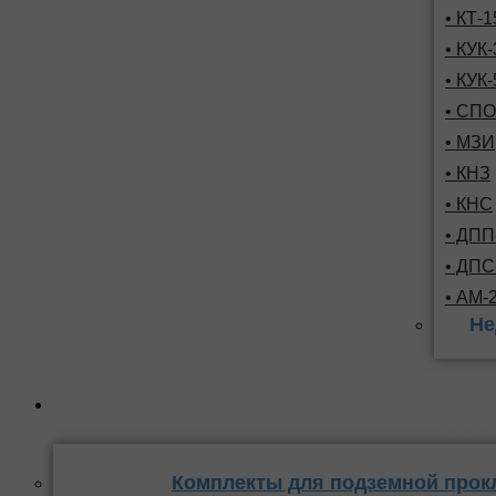
• КТ-
• КУК-
• КУК-
• СПО
• МЗИ
• КНЗ
• КНС
• ДПП
• ДП
• АМ-
Не
Комплекты
стыка 
Комплекты для подземной прок