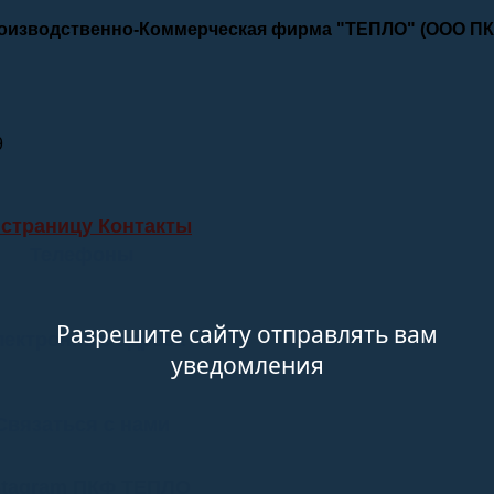
роизводственно-Коммерческая фирма "ТЕПЛО" (ООО П
9
 страницу Контакты
Телефоны
Разрешите сайту отправлять вам
лектронные адреса
уведомления
Связаться с нами
stagram ПКФ ТЕПЛО