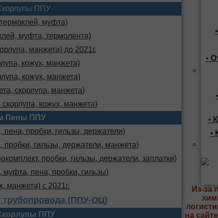
Скорлупы ППУ
 термоклей, муфта)
клей, муфта, термолента)
орлупа, манжета) до 2021г.
•
О
лупа, кожух, манжета)
лупа, кожух, манжета)
та, скорлупа, манжета)
 скорлупа, кожух, манжета)
м Пены ППУ
•
К
 пена, пробки, гильзы, держатели)
•
, пробки, гильзы, держатели, манжета)
комплект, пробки, гильзы, держатели, заплатки)
 муфта, пена, пробки, гильзы)
х, манжета) с 2021г.
Из-за 
хим
 трубопровода (ППУ-ОЦ)
логисти
Скорлупы ППУ
на сайт