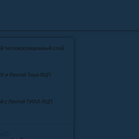
📞
+7 (4852) 91-96-22
info@pkfteplo.ru
✉
й теплоизоляционный слой
У и Лентой ТИАЛ-ЛЦП
той и Лентой ТИАЛ-ЛЦП
ВАС