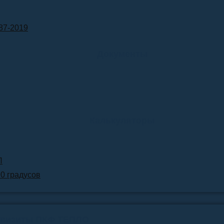
87-2019
Документы
Калькуляторы
Л
90 градусов
квизиты ПКФ ТЕПЛО