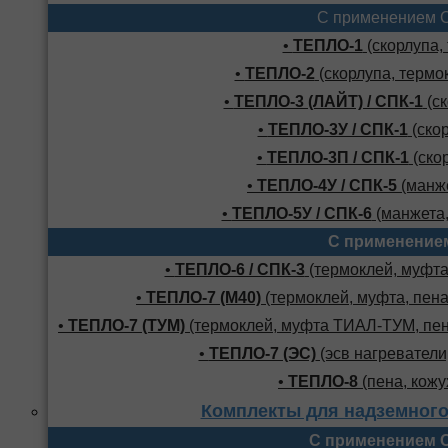
С применением 
•
ТЕПЛО-1
(скорлупа,
•
ТЕПЛО-2
(скорлупа, термо
•
ТЕПЛО-3 (ЛАЙТ) / СПК-1
(ск
•
ТЕПЛО-3У / СПК-1
(скор
•
ТЕПЛО-3П / СПК-1
(скор
•
ТЕПЛО-4У / СПК-5
(манже
•
ТЕПЛО-5У / СПК-6
(манжета,
С применение
•
ТЕПЛО-6 / СПК-3
(термоклей, муфта,
•
ТЕПЛО-7 (М40)
(термоклей, муфта, пена
•
ТЕПЛО-7 (ТУМ)
(термоклей, муфта ТИАЛ-ТУМ, пено
•
ТЕПЛО-7 (ЭС)
(эсв нагреватели,
•
ТЕПЛО-8
(пена, кожу
Комплекты для надземного
С применением 