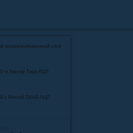
📞
+7 (4852) 91-96-22
info@pkfteplo.ru
✉
й теплоизоляционный слой
У и Лентой ТИАЛ-ЛЦП
той и Лентой ТИАЛ-ЛЦП
ВАС