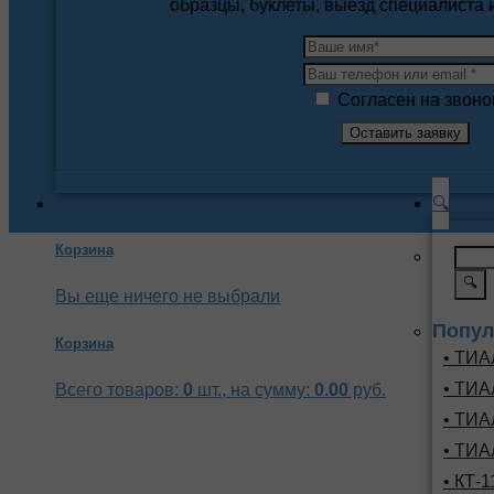
образцы, буклеты, выезд специалиста
Согласен на звоно
🔍
Корзина
🔍
Вы еще ничего не выбрали
Попул
Корзина
• ТИА
• ТИА
Всего товаров:
0
шт., на сумму:
0.00
руб.
• ТИА
• ТИА
• КТ-1