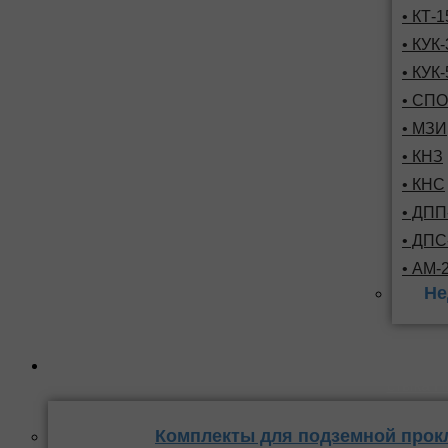
• КТ-
• КУК-
• КУК-
• СПО
• МЗИ
• КНЗ
• КНС
• ДПП
• ДП
• АМ-
Не
Комплекты
стыка 
Комплекты для подземной прок