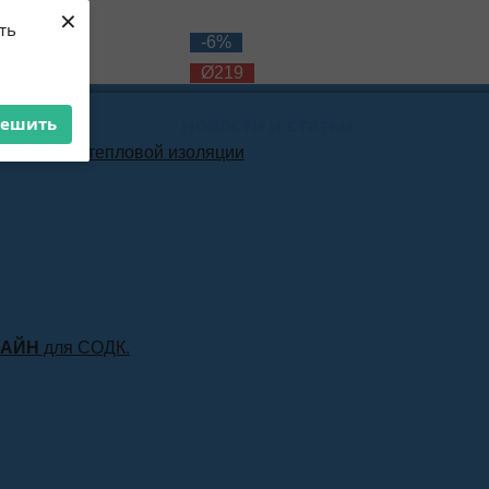
×
ть
-12%
-6%
Ø219
Ø219
решить
Новости и статьи
материала тепловой изоляции
ЛАЙН
для СОДК.