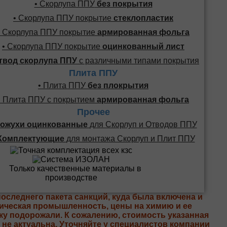
• Скорлупа ППУ
без покрытия
• Скорлупа ППУ покрытие
стеклопластик
• Скорлупа ППУ покрытие
армированная фольга
• Скорлупа ППУ покрытие
оцинкованный лист
твод скорлупа ППУ
с различными типами покрытия
Плита ППУ
• Плита ППУ
без плокрытия
• Плита ППУ с покрытием
армированная фольга
Прочее
ожухи оцинкованные
для Скорлуп и Отводов ППУ
Комплектующие
для монтажа Скорлуп и Плит ППУ
последнего пакета санкций, куда была включена и
ическая промышленность, цены на химию и ее
ку подорожали. К сожалению, стоимость указанная
е не актуальна. Уточняйте у специалистов компании