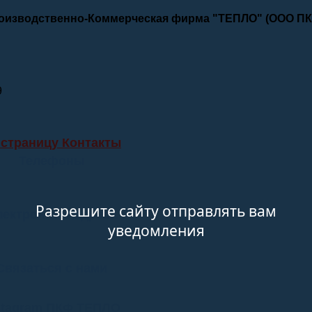
роизводственно-Коммерческая фирма "ТЕПЛО" (ООО П
9
 страницу Контакты
Телефоны
Разрешите сайту отправлять вам
лектронные адреса
уведомления
Связаться с нами
stagram ПКФ ТЕПЛО