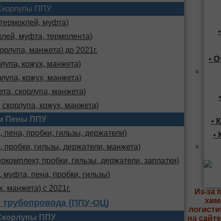
Скорлупы ППУ
 термоклей, муфта)
клей, муфта, термолента)
орлупа, манжета) до 2021г.
•
О
лупа, кожух, манжета)
лупа, кожух, манжета)
та, скорлупа, манжета)
 скорлупа, кожух, манжета)
м Пены ППУ
•
К
 пена, пробки, гильзы, держатели)
•
, пробки, гильзы, держатели, манжета)
комплект, пробки, гильзы, держатели, заплатки)
 муфта, пена, пробки, гильзы)
х, манжета) с 2021г.
Из-за 
хим
 трубопровода (ППУ-ОЦ)
логисти
Скорлупы ППУ
на сайт