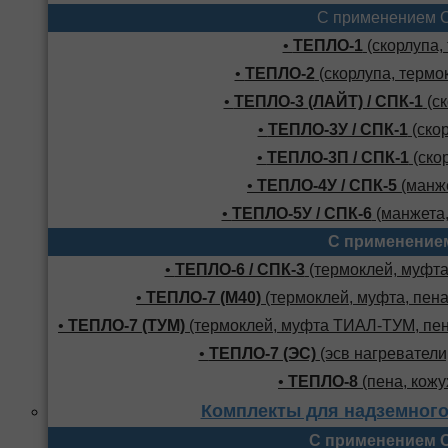
С применением 
•
ТЕПЛО-1
(скорлупа,
•
ТЕПЛО-2
(скорлупа, термо
•
ТЕПЛО-3 (ЛАЙТ) / СПК-1
(ск
•
ТЕПЛО-3У / СПК-1
(скор
•
ТЕПЛО-3П / СПК-1
(скор
•
ТЕПЛО-4У / СПК-5
(манже
•
ТЕПЛО-5У / СПК-6
(манжета,
С применение
•
ТЕПЛО-6 / СПК-3
(термоклей, муфта,
•
ТЕПЛО-7 (М40)
(термоклей, муфта, пена
•
ТЕПЛО-7 (ТУМ)
(термоклей, муфта ТИАЛ-ТУМ, пено
•
ТЕПЛО-7 (ЭС)
(эсв нагреватели,
•
ТЕПЛО-8
(пена, кожу
Комплекты для надземного
С применением 