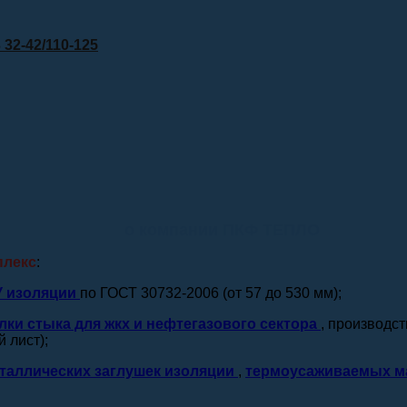
32-42/110-125
о компании ПКФ ТЕПЛО
плекс
:
У изоляции
по ГОСТ 30732-2006 (от 57 до 530 мм);
лки стыка для жкх и нефтегазового сектора
, производс
 лист);
таллических заглушек изоляции
,
термоусаживаемых м