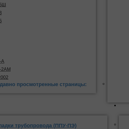
15Ш
3
5
-А
С-2АМ
2002
давно просмотренные страницы:
 заделки
ППУ
ладки трубопровода (ППУ-ПЭ)