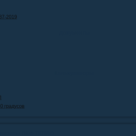
87-2019
Документы
Калькуляторы
Л
90 градусов
квизиты ПКФ ТЕПЛО