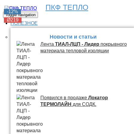
ПКФ ТЕПЛО
-6%
-6%
-6%
-6%
-12%
Toggle navigation
Ø219
Ø219
Ø219
Ø219
Ø219
ПОЛЕЗНОЕ
Новости и статьи
Лента
ТИАЛ-ЛЦП - Лидер
покрывного
материала тепловой изоляции
Появился в продаже
Локатор
ТЕРМОЛАЙН
для СОДК.