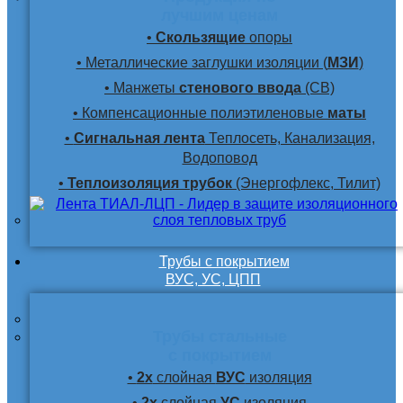
лучшим ценам
•
Скользящие
опоры
• Металлические заглушки изоляции (
МЗИ
)
• Манжеты
стенового ввода
(СВ)
• Компенсационные полиэтиленовые
маты
•
Сигнальная лента
Теплосеть, Канализация,
Водоповод
•
Теплоизоляция трубок
(Энергофлекс, Тилит)
Трубы с покрытием
ВУС, УС, ЦПП
Трубы стальные
с покрытием
•
2х
слойная
ВУС
изоляция
•
2х
слойная
УС
изоляция