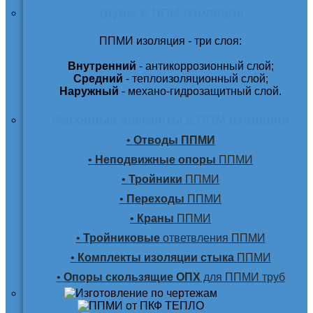
Трубы в ППМ изоляции
ППМИ изоляция - три слоя:
Внутренний
- антикоррозионный слой;
Средний
- теплоизоляционный слой;
Наружный
- механо-гидрозащитный слой.
Фасонные элементы в ППМ изоляции
•
Отводы ППМИ
•
Неподвижные опоры
ППМИ
•
Тройники
ППМИ
•
Переходы
ППМИ
•
Краны
ППМИ
•
Тройниковые
ответвления ППМИ
•
Комплекты изоляции стыка
ППМИ
•
Опоры скользящие ОПХ
для ППМИ труб