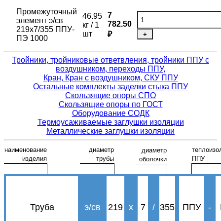
Промежуточный
7
46.95
элемент э/св
782.50
кг / 1
219х7/355 ППУ-
шт
₽
+
ПЭ 1000
Тройники, тройниковые ответвления, тройники ППУ с
воздушником, переходы ППУ,
Кран, Кран с воздушником, СКУ ППУ
Остальные комплекты заделки стыка ППУ
Скользящие опоры СПО
Скользящие опоры по ГОСТ
Оборудование СОДК
Термоусаживаемые заглушки изоляции
Металлические заглушки изоляции
наименование
диаметр
теплоизо
диаметр
изделия
трубы
ППУ
оболочки
Труба
э/св
219
х
7
/
355
ППУ
-