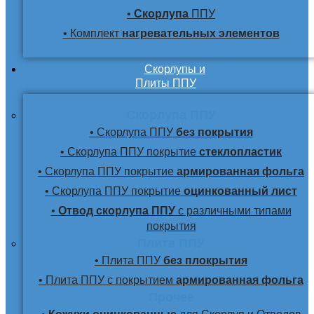
•
Скорлупа
ППУ
• Комплект
нагревательных элементов
Скорлупы и
Плиты ППУ
Скорлупа ППУ
• Скорлупа ППУ
без покрытия
• Скорлупа ППУ покрытие
стеклопластик
• Скорлупа ППУ покрытие
армированная фольга
• Скорлупа ППУ покрытие
оцинкованный лист
•
Отвод скорлупа ППУ
с различными типами
покрытия
Плита ППУ
• Плита ППУ
без плокрытия
• Плита ППУ с покрытием
армированная фольга
Прочее