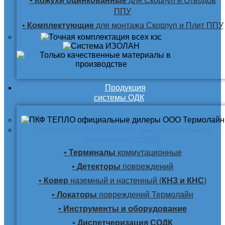
•
Кожухи оцинкованные
для Скорлуп и Отводов
ППУ
•
Комплектующие
для монтажа Скорлуп и Плит ППУ
Продукция
системы ОДК
Система оперативного дистанционного
контроля (СОДК)
•
Терминалы
коммутационные
•
Детекторы
повреждений
•
Ковер
наземный и настенный (
КНЗ и КНС
)
•
Локаторы
повреждений Термолайн
•
Инструменты и оборудование
•
Диспетчеризация СОДК