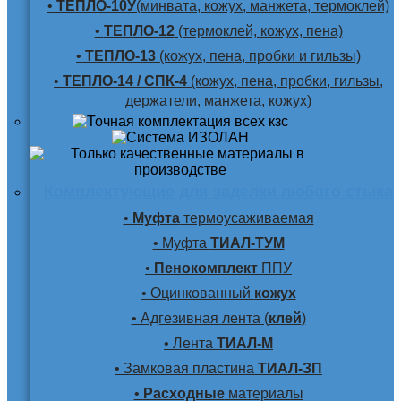
•
ТЕПЛО-10У
(минвата, кожух, манжета, термоклей)
•
ТЕПЛО-12
(термоклей, кожух, пена)
•
ТЕПЛО-13
(кожух, пена, пробки и гильзы)
•
ТЕПЛО-14 / СПК-4
(кожух, пена, пробки, гильзы,
держатели, манжета, кожух)
Комплектующие для заделки любого стыка
•
Муфта
термоусаживаемая
• Муфта
ТИАЛ-ТУМ
•
Пенокомплект
ППУ
• Оцинкованный
кожух
• Адгезивная лента (
клей
)
• Лента
ТИАЛ-М
• Замковая пластина
ТИАЛ-ЗП
•
Расходные
материалы