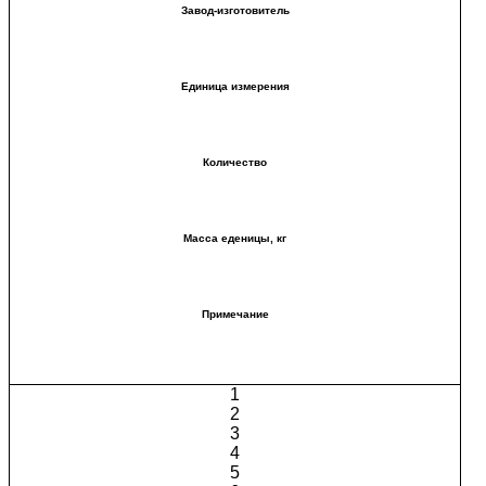
Завод-изготовитель
Единица измерения
Количество
Масса еденицы, кг
Примечание
1
2
3
4
5