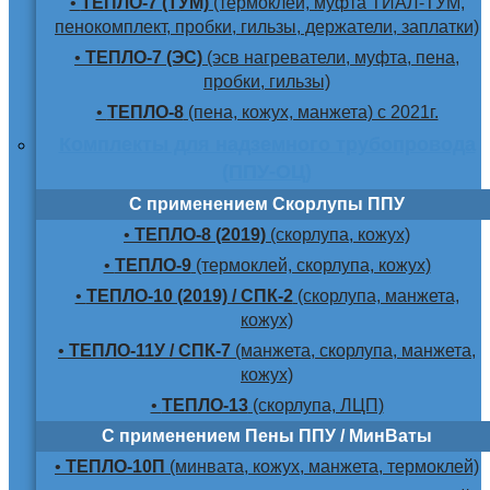
•
ТЕПЛО-7 (ТУМ)
(термоклей, муфта ТИАЛ-ТУМ,
пенокомплект, пробки, гильзы, держатели, заплатки)
•
ТЕПЛО-7 (ЭС)
(эсв нагреватели, муфта, пена,
пробки, гильзы)
•
ТЕПЛО-8
(пена, кожух, манжета) с 2021г.
Комплекты для надземного трубопровода
(ППУ-ОЦ)
С применением Скорлупы ППУ
•
ТЕПЛО-8 (2019)
(скорлупа, кожух)
•
ТЕПЛО-9
(термоклей, скорлупа, кожух)
•
ТЕПЛО-10 (2019) / СПК-2
(скорлупа, манжета,
кожух)
•
ТЕПЛО-11У / СПК-7
(манжета, скорлупа, манжета,
кожух)
•
ТЕПЛО-13
(скорлупа, ЛЦП)
С применением Пены ППУ / МинВаты
•
ТЕПЛО-10П
(минвата, кожух, манжета, термоклей)