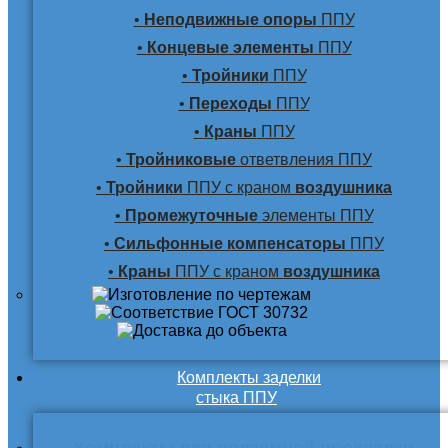
•
Неподвижные опоры
ППУ
•
Концевые элементы
ППУ
•
Тройники
ППУ
•
Переходы
ППУ
•
Краны
ППУ
•
Тройниковые
ответвления ППУ
•
Тройники
ППУ с краном
воздушника
•
Промежуточные
элементы ППУ
•
Сильфонные компенсаторы
ППУ
•
Краны
ППУ с краном
воздушника
Комплекты заделки
стыка ППУ
Комплекты для подземной прокладки