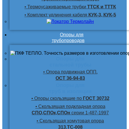
• Термоусаживаемые трубки
ТТСК и ТТТК
• Комплект удлинения кабеля
КУК-3, КУК-5
Опоры для
трубопроводов
Опоры для
стальной трубы
• Опора подвижная ОПП.
ОСТ 36-94-83
Опоры для
труб в изоляции
• Опоры скользящие по
ГОСТ 30732
• Скользящая подкладная опора
СПО,СПОк,СПОн
серии 1-487-1997
• Скользящая хомутовая опора
313.ТС-008