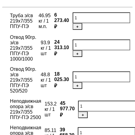
6
Труба э/св
46.95
273.40
219х7/355
кг / 1
ППУ-ПЭ
м.п.
₽
+
Отвод 90гр.
24
э/св
93.9
313.10
219х7/355
кг / 1
ППУ-ПЭ
шт
₽
+
1000/1000
Отвод 90гр.
18
э/св
48.8
025.30
219х7/355
кг / 1
ППУ-ПЭ
шт
₽
+
520/520
Неподвижная
45
153.2
опора э/св
977.70
кг / 1
219х7/355
шт
₽
+
ППУ-ПЭ 2500
Неподвижная
39
85.11
опора э/св