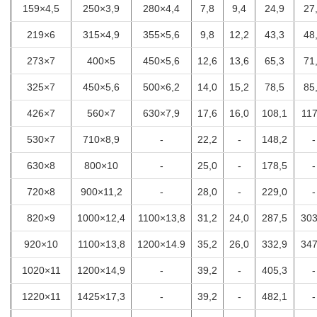
159×4,5
250×3,9
280×4,4
7,8
9,4
24,9
27
219×6
315×4,9
355×5,6
9,8
12,2
43,3
48
273×7
400×5
450×5,6
12,6
13,6
65,3
71
325×7
450×5,6
500×6,2
14,0
15,2
78,5
85
426×7
560×7
630×7,9
17,6
16,0
108,1
117
530×7
710×8,9
-
22,2
-
148,2
-
630×8
800×10
-
25,0
-
178,5
-
720×8
900×11,2
-
28,0
-
229,0
-
820×9
1000×12,4
1100×13,8
31,2
24,0
287,5
303
920×10
1100×13,8
1200×14.9
35,2
26,0
332,9
347
1020×11
1200×14,9
-
39,2
-
405,3
-
1220×11
1425×17,3
-
39,2
-
482,1
-