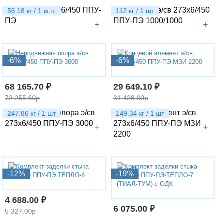
Труба э/св 273х6/450 ППУ-
Отвод 90гр. э/св 273х6/450
56.18 кг / 1 м.п.
112 кг / 1 шт
ПЭ
ППУ-ПЭ 1000/1000
+
+
-6%
-6%
68 165.70 ₽
29 649.10 ₽
72 255.60р
31 428.00р
Неподвижная опора э/св
Концевой элемент э/св
247.86 кг / 1 шт
149.34 кг / 1 шт
273х6/450 ППУ-ПЭ 3000
273х6/450 ППУ-ПЭ МЗИ
+
+
2200
-12%
-19%
4 688.00 ₽
6 075.00 ₽
5 327.00р