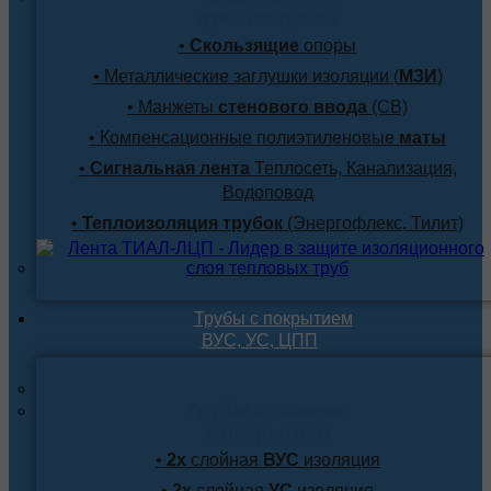
лучшим ценам
•
Скользящие
опоры
• Металлические заглушки изоляции (
МЗИ
)
• Манжеты
стенового ввода
(СВ)
• Компенсационные полиэтиленовые
маты
•
Сигнальная лента
Теплосеть, Канализация,
Водоповод
•
Теплоизоляция трубок
(Энергофлекс, Тилит)
Трубы с покрытием
ВУС, УС, ЦПП
Трубы стальные
с покрытием
•
2х
слойная
ВУС
изоляция
•
2х
слойная
УС
изоляция