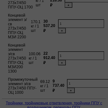
218.30
кг / 1
273х7/450
шт
₽
+
ППУ-ОЦ 1700
Концевой
элемент э/
30
170.1
св
537.20
кг / 1
273х7/450
шт
₽
+
ППУ-ОЦ
МЗИ 2200
Концевой
элемент
22
э/св
100.06
912.40
273х7/450
кг / 1
ППУ-ОЦ
шт
₽
+
МЗИ200
1300
Промежуточный
9
69.12
элемент э/св
737.40
кг / 1
273х7/450 ППУ-
шт
₽
+
ОЦ 1000
Тройники, тройниковые ответвления, тройники ППУ с
воздушником, переходы ППУ,