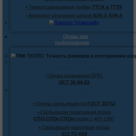
• Термоусаживаемые трубки
ТТСК и ТТТК
• Комплект удлинения кабеля
КУК-3, КУК-5
Опоры для
трубопроводов
Опоры для
стальной трубы
• Опора подвижная ОПП.
ОСТ 36-94-83
Опоры для
труб в изоляции
• Опоры скользящие по
ГОСТ 30732
• Скользящая подкладная опора
СПО,СПОк,СПОн
серии 1-487-1997
• Скользящая хомутовая опора
313.ТС-008