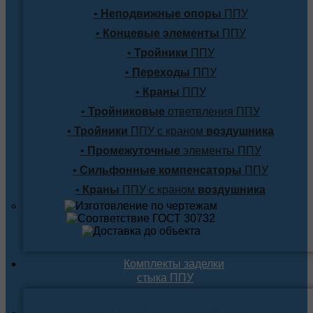
•
Неподвижные опоры
ППУ
•
Концевые элементы
ППУ
•
Тройники
ППУ
•
Переходы
ППУ
•
Краны
ППУ
•
Тройниковые
ответвления ППУ
•
Тройники
ППУ с краном
воздушника
•
Промежуточные
элементы ППУ
•
Сильфонные компенсаторы
ППУ
•
Краны
ППУ с краном
воздушника
Комплекты заделки
стыка ППУ
Комплекты для подземной прокладки