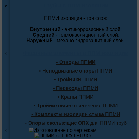
Трубы в ППМ изоляции
ППМИ изоляция - три слоя:
Внутренний
- антикоррозионный слой;
Средний
- теплоизоляционный слой;
Наружный
- механо-гидрозащитный слой.
Фасонные элементы в ППМ изоляции
•
Отводы ППМИ
•
Неподвижные опоры
ППМИ
•
Тройники
ППМИ
•
Переходы
ППМИ
•
Краны
ППМИ
•
Тройниковые
ответвления ППМИ
•
Комплекты изоляции стыка
ППМИ
•
Опоры скользящие ОПХ
для ППМИ труб