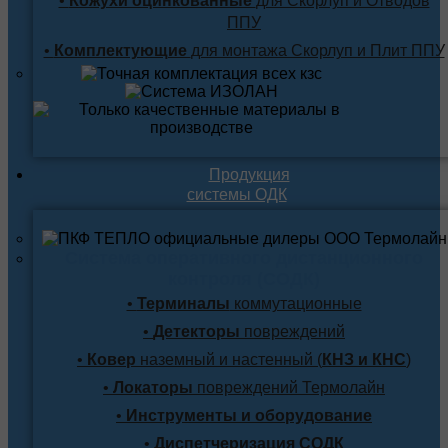
•
Кожухи оцинкованные
для Скорлуп и Отводов
ППУ
•
Комплектующие
для монтажа Скорлуп и Плит ППУ
Продукция
системы ОДК
Система оперативного дистанционного
контроля (СОДК)
•
Терминалы
коммутационные
•
Детекторы
повреждений
•
Ковер
наземный и настенный (
КНЗ и КНС
)
•
Локаторы
повреждений Термолайн
•
Инструменты и оборудование
•
Диспетчеризация СОДК