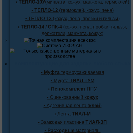
•
ТЕПЛО-10У
(минвата, кожух, манжета, термоклей)
•
ТЕПЛО-12
(термоклей, кожух, пена)
•
ТЕПЛО-13
(кожух, пена, пробки и гильзы)
•
ТЕПЛО-14 / СПК-4
(кожух, пена, пробки, гильзы,
держатели, манжета, кожух)
Комплектующие для заделки любого стыка
•
Муфта
термоусаживаемая
• Муфта
ТИАЛ-ТУМ
•
Пенокомплект
ППУ
• Оцинкованный
кожух
• Адгезивная лента (
клей
)
• Лента
ТИАЛ-М
• Замковая пластина
ТИАЛ-ЗП
•
Расходные
материалы