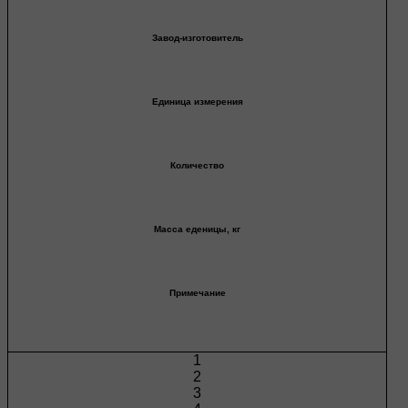
Завод-изготовитель
Единица измерения
Количество
Масса еденицы, кг
Примечание
1
2
3