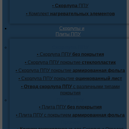
•
Скорлупа
ППУ
• Комплект
нагревательных элементов
Скорлупы и
Плиты ППУ
Скорлупа ППУ
• Скорлупа ППУ
без покрытия
• Скорлупа ППУ покрытие
стеклопластик
• Скорлупа ППУ покрытие
армированная фольга
• Скорлупа ППУ покрытие
оцинкованный лист
•
Отвод скорлупа ППУ
с различными типами
покрытия
Плита ППУ
• Плита ППУ
без плокрытия
• Плита ППУ с покрытием
армированная фольга
Прочее