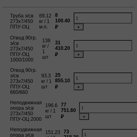
8
Труба э/св
69.12
100.40
273х7/450
кг / 1
ППУ-ОЦ
м.п.
₽
+
Отвод 90гр.
138
31
э/св
кг /
410.20
273х7/450
1
ППУ-ОЦ
₽
+
шт
1000/1000
Отвод 90гр.
25
э/св
93.3
855.10
273х7/450
кг / 1
ППУ-ОЦ
шт
₽
+
660/660
Неподвижная
77
196.6
опора э/св
751.60
кг / 1
273х7/450
шт
₽
+
ППУ-ОЦ 2000
Неподвижная
73
151.23
опора э/св