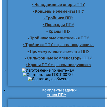
•
Неподвижные опоры
ППУ
•
Концевые элементы
ППУ
•
Тройники
ППУ
•
Переходы
ППУ
•
Краны
ППУ
•
Тройниковые
ответвления ППУ
•
Тройники
ППУ с краном
воздушника
•
Промежуточные
элементы ППУ
•
Сильфонные компенсаторы
ППУ
•
Краны
ППУ с краном
воздушника
Комплекты заделки
стыка ППУ
Комплекты для подземной прокладки