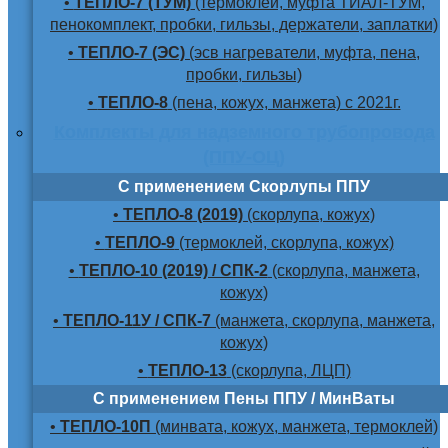
•
ТЕПЛО-7 (ТУМ)
(термоклей, муфта ТИАЛ-ТУМ,
пенокомплект, пробки, гильзы, держатели, заплатки)
•
ТЕПЛО-7 (ЭС)
(эсв нагреватели, муфта, пена,
пробки, гильзы)
•
ТЕПЛО-8
(пена, кожух, манжета) с 2021г.
Комплекты для надземного трубопровода
(ППУ-ОЦ)
С применением Скорлупы ППУ
•
ТЕПЛО-8 (2019)
(скорлупа, кожух)
•
ТЕПЛО-9
(термоклей, скорлупа, кожух)
•
ТЕПЛО-10 (2019) / СПК-2
(скорлупа, манжета,
кожух)
•
ТЕПЛО-11У / СПК-7
(манжета, скорлупа, манжета,
кожух)
•
ТЕПЛО-13
(скорлупа, ЛЦП)
С применением Пены ППУ / МинВаты
•
ТЕПЛО-10П
(минвата, кожух, манжета, термоклей)