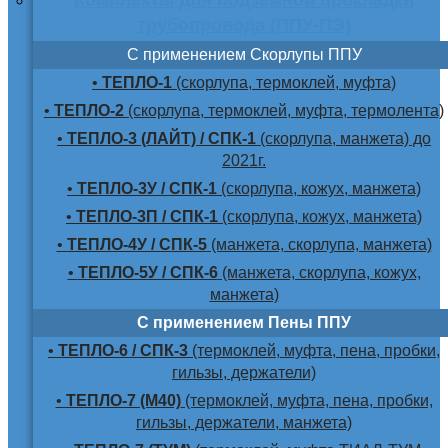
трубопровода (ППУ-ПЭ)
С применением Скорлупы ППУ
•
ТЕПЛО-1
(скорлупа, термоклей, муфта)
•
ТЕПЛО-2
(скорлупа, термоклей, муфта, термолента)
•
ТЕПЛО-3 (ЛАЙТ) / СПК-1
(скорлупа, манжета) до
2021г.
•
ТЕПЛО-3У / СПК-1
(скорлупа, кожух, манжета)
•
ТЕПЛО-3П / СПК-1
(скорлупа, кожух, манжета)
•
ТЕПЛО-4У / СПК-5
(манжета, скорлупа, манжета)
•
ТЕПЛО-5У / СПК-6
(манжета, скорлупа, кожух,
манжета)
С применением Пены ППУ
•
ТЕПЛО-6 / СПК-3
(термоклей, муфта, пена, пробки,
гильзы, держатели)
•
ТЕПЛО-7 (М40)
(термоклей, муфта, пена, пробки,
гильзы, держатели, манжета)