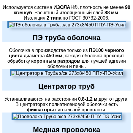
Используется система
ИЗОЛАН®,
плотность не менее
90
кг/м.куб.
Расчетный изоляционный слой
88 мм.
Изоляция
2 типа
по ГОСТ 30732-2006.
ПЭ труба оболочка
Оболочка в производстве только из
ПЭ100 черного
цвета
диаметра
450 мм,
каждая оболочка проходит
обработку
коронным разрядом
для лучшей адгезии
оболочки и пены.
Центратор труб
Устанавливаются на расстоянии
0,8-1,2 м
друг от друга.
В центраторах полиэтиленовой оболочки есть
фиксаторы
сигнальной проволоки.
Медная проволока