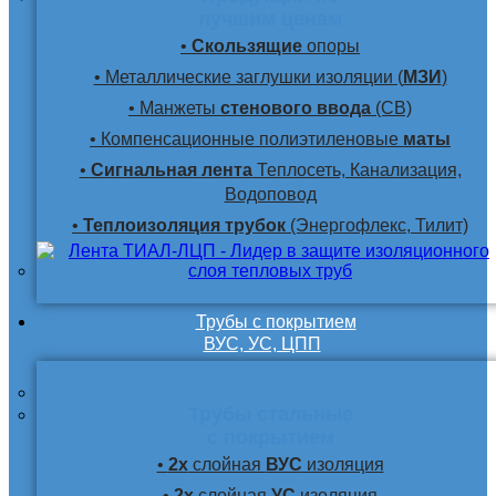
лучшим ценам
•
Скользящие
опоры
• Металлические заглушки изоляции (
МЗИ
)
• Манжеты
стенового ввода
(СВ)
• Компенсационные полиэтиленовые
маты
•
Сигнальная лента
Теплосеть, Канализация,
Водоповод
•
Теплоизоляция трубок
(Энергофлекс, Тилит)
Трубы с покрытием
ВУС, УС, ЦПП
Трубы стальные
с покрытием
•
2х
слойная
ВУС
изоляция
•
2х
слойная
УС
изоляция