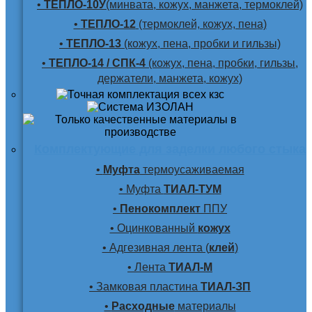
•
ТЕПЛО-10У
(минвата, кожух, манжета, термоклей)
•
ТЕПЛО-12
(термоклей, кожух, пена)
•
ТЕПЛО-13
(кожух, пена, пробки и гильзы)
•
ТЕПЛО-14 / СПК-4
(кожух, пена, пробки, гильзы,
держатели, манжета, кожух)
Комплектующие для заделки любого стыка
•
Муфта
термоусаживаемая
• Муфта
ТИАЛ-ТУМ
•
Пенокомплект
ППУ
• Оцинкованный
кожух
• Адгезивная лента (
клей
)
• Лента
ТИАЛ-М
• Замковая пластина
ТИАЛ-ЗП
•
Расходные
материалы