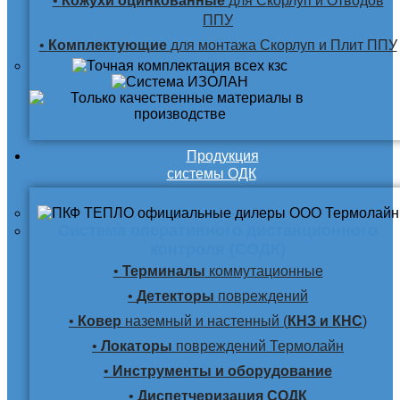
•
Кожухи оцинкованные
для Скорлуп и Отводов
ППУ
•
Комплектующие
для монтажа Скорлуп и Плит ППУ
Продукция
системы ОДК
Система оперативного дистанционного
контроля (СОДК)
•
Терминалы
коммутационные
•
Детекторы
повреждений
•
Ковер
наземный и настенный (
КНЗ и КНС
)
•
Локаторы
повреждений Термолайн
•
Инструменты и оборудование
•
Диспетчеризация СОДК