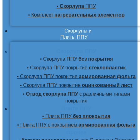
•
Скорлупа
ППУ
• Комплект
нагревательных элементов
Скорлупы и
Плиты ППУ
Скорлупа ППУ
• Скорлупа ППУ
без покрытия
• Скорлупа ППУ покрытие
стеклопластик
• Скорлупа ППУ покрытие
армированная фольга
• Скорлупа ППУ покрытие
оцинкованный лист
•
Отвод скорлупа ППУ
с различными типами
покрытия
Плита ППУ
• Плита ППУ
без плокрытия
• Плита ППУ с покрытием
армированная фольга
Прочее