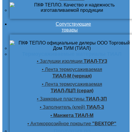
Сопутствующие
товары
Термоусаживаемые материалы ТИАЛ
• Заглушки изоляции
ТИАЛ-ТУЗ
• Лента термоусаживаемая
ТИАЛ-М (черная)
• Лента термоусаживаемая
ТИАЛ-ЛЦП (серая)
• Замковые пластины
ТИАЛ-ЗП
• Заполнитель (клей)
ТИАЛ-З
•
Манжета ТИАЛ-М
• Антикоррозийное покрытие
"ВЕКТОР"
Продукция по