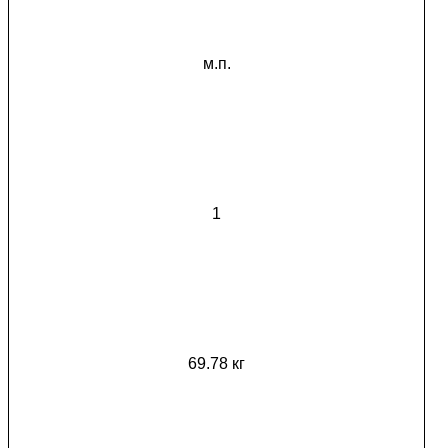
м.п.
1
69.78 кг