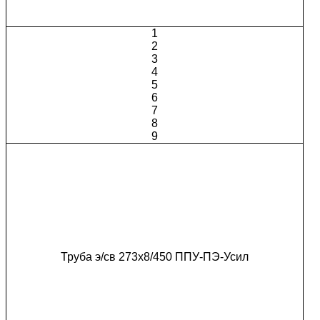
1
2
3
4
5
6
7
8
9
Труба э/св 273х8/450 ППУ-ПЭ-Усил