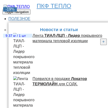
ПКФ ТЕПЛО
-6%
-6%
-6%
-6%
-12%
-19%
Toggle navigation
ПОЛЕЗНОЕ
Новости и статьи
Лента
ТИАЛ-ЛЦП - Лидер
покрывного
68.95 кг / 1 м.п.
138 кг / 1 шт
273.95 кг / 1 шт
165.06 кг / 1 шт
10.15 кг / 1 шт
9.37 кг / 1 шт
материала тепловой изоляции
+
+
+
+
+
+
Появился в продаже
Локатор
ТЕРМОЛАЙН
для СОДК.