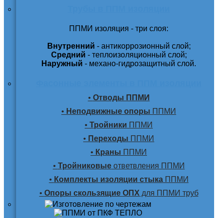
Трубы в ППМ изоляции
ППМИ изоляция - три слоя:
Внутренний
- антикоррозионный слой;
Средний
- теплоизоляционный слой;
Наружный
- механо-гидрозащитный слой.
Фасонные элементы в ППМ изоляции
•
Отводы ППМИ
•
Неподвижные опоры
ППМИ
•
Тройники
ППМИ
•
Переходы
ППМИ
•
Краны
ППМИ
•
Тройниковые
ответвления ППМИ
•
Комплекты изоляции стыка
ППМИ
•
Опоры скользящие ОПХ
для ППМИ труб