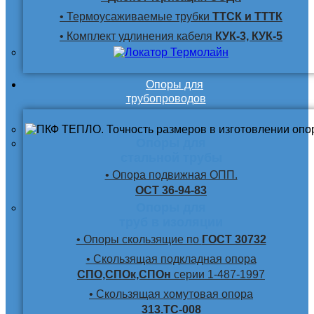
• Термоусаживаемые трубки
ТТСК и ТТТК
• Комплект удлинения кабеля
КУК-3, КУК-5
Опоры для
трубопроводов
Опоры для
стальной трубы
• Опора подвижная ОПП.
ОСТ 36-94-83
Опоры для
труб в изоляции
• Опоры скользящие по
ГОСТ 30732
• Скользящая подкладная опора
СПО,СПОк,СПОн
серии 1-487-1997
• Скользящая хомутовая опора
313.ТС-008