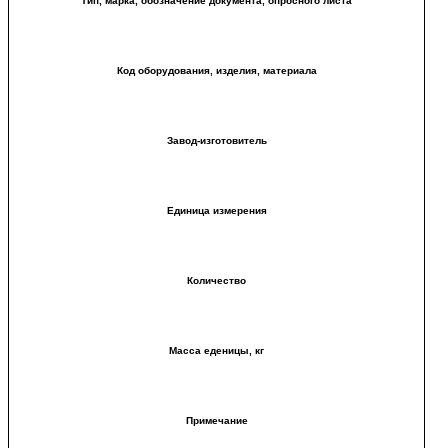
Тип, марка, обозначение документа, опросного листа
Код оборудования, изделия, материала
Завод-изготовитель
Единица измерения
Количество
Масса еденицы, кг
Примечание