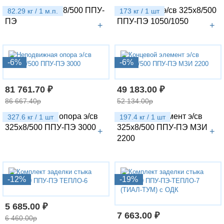
Труба э/св 325х8/500 ППУ-
Отвод 90гр. э/св 325х8/500
82.29 кг / 1 м.п.
173 кг / 1 шт
ПЭ
ППУ-ПЭ 1050/1050
+
+
-6%
-6%
81 761.70 ₽
49 183.00 ₽
86 667.40р
52 134.00р
Неподвижная опора э/св
Концевой элемент э/св
327.6 кг / 1 шт
197.4 кг / 1 шт
325х8/500 ППУ-ПЭ 3000
325х8/500 ППУ-ПЭ МЗИ
+
+
2200
-12%
-19%
5 685.00 ₽
7 663.00 ₽
6 460.00р