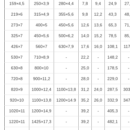
159×4,5
250×3,9
280×4,4
7,8
9,4
24,9
27
219×6
315×4,9
355×5,6
9,8
12,2
43,3
48
273×7
400×5
450×5,6
12,6
13,6
65,3
71
325×7
450×5,6
500×6,2
14,0
15,2
78,5
85
426×7
560×7
630×7,9
17,6
16,0
108,1
117
530×7
710×8,9
-
22,2
-
148,2
-
630×8
800×10
-
25,0
-
178,5
-
720×8
900×11,2
-
28,0
-
229,0
-
820×9
1000×12,4
1100×13,8
31,2
24,0
287,5
303
920×10
1100×13,8
1200×14.9
35,2
26,0
332,9
347
1020×11
1200×14,9
-
39,2
-
405,3
-
1220×11
1425×17,3
-
39,2
-
482,1
-