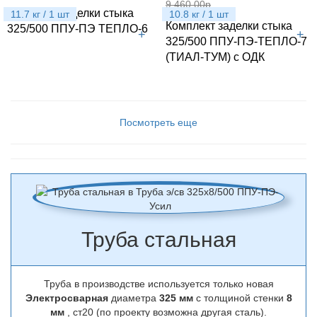
9 460.00р
Комплект заделки стыка
11.7 кг / 1 шт
10.8 кг / 1 шт
Комплект заделки стыка
325/500 ППУ-ПЭ ТЕПЛО-6
+
+
325/500 ППУ-ПЭ-ТЕПЛО-7
(ТИАЛ-ТУМ) с ОДК
Посмотреть еще
Труба стальная
Труба в производстве используется только новая
Электросварная
диаметра
325 мм
с толщиной стенки
8
мм
, ст20 (по проекту возможна другая сталь).