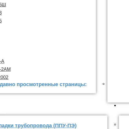
15Ш
3
5
-А
С-2АМ
2002
давно просмотренные страницы:
 заделки
ППУ
ладки трубопровода (ППУ-ПЭ)