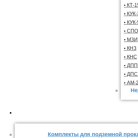
• КТ-
• КУК-
• КУК-
• СПО
• МЗИ
• КНЗ
• КНС
• ДПП
• ДП
• АМ-
Не
Комплекты
стыка 
Комплекты для подземной прок