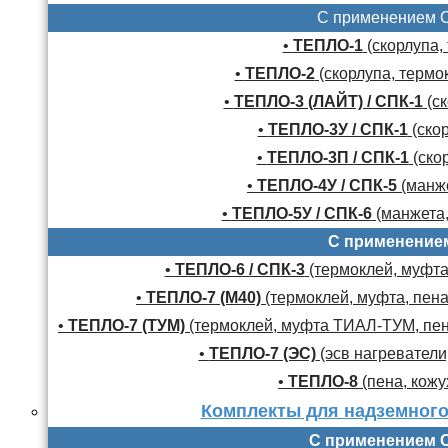
С применением 
•
ТЕПЛО-1
(скорлупа,
•
ТЕПЛО-2
(скорлупа, термо
•
ТЕПЛО-3 (ЛАЙТ) / СПК-1
(ск
•
ТЕПЛО-3У / СПК-1
(скор
•
ТЕПЛО-3П / СПК-1
(скор
•
ТЕПЛО-4У / СПК-5
(манже
•
ТЕПЛО-5У / СПК-6
(манжета,
С применение
•
ТЕПЛО-6 / СПК-3
(термоклей, муфта,
•
ТЕПЛО-7 (М40)
(термоклей, муфта, пена
•
ТЕПЛО-7 (ТУМ)
(термоклей, муфта ТИАЛ-ТУМ, пено
•
ТЕПЛО-7 (ЭС)
(эсв нагреватели,
•
ТЕПЛО-8
(пена, кожу
Комплекты для надземного
С применением 