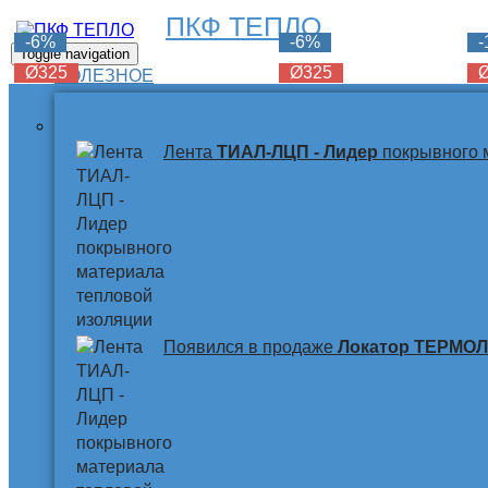
ПКФ ТЕПЛО
-6%
-6%
-6%
Toggle navigation
Ø325
Ø325
Ø325
ПОЛЕЗНОЕ
Лента
ТИАЛ-ЛЦП - Лидер
покрывного 
Появился в продаже
Локатор ТЕРМО