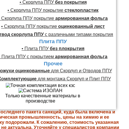
• Скорлупа ППУ
без покрытия
• Скорлупа ППУ покрытие
стеклопластик
• Скорлупа ППУ покрытие
армированная фольга
• Скорлупа ППУ покрытие
оцинкованный лист
твод скорлупа ППУ
с различными типами покрытия
Плита ППУ
• Плита ППУ
без плокрытия
• Плита ППУ с покрытием
армированная фольга
Прочее
ожухи оцинкованные
для Скорлуп и Отводов ППУ
Комплектующие
для монтажа Скорлуп и Плит ППУ
последнего пакета санкций, куда была включена и
ическая промышленность, цены на химию и ее
ку подорожали. К сожалению, стоимость указанная
е не актуальна. Уточняйте у специалистов компании