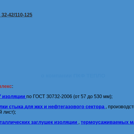
32-42/110-125
о компании ПКФ ТЕПЛО
плекс
:
У изоляции
по ГОСТ 30732-2006 (от 57 до 530 мм);
лки стыка для жкх и нефтегазового сектора
, производс
 лист);
таллических заглушек изоляции
,
термоусаживаемых м