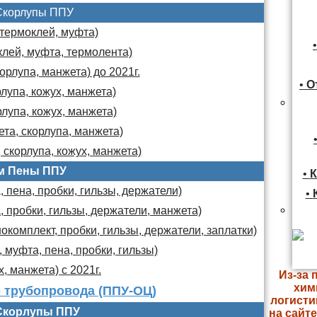
Скорлупы ППУ
 термоклей, муфта)
клей, муфта, термолента)
орлупа, манжета) до 2021г.
•
О
лупа, кожух, манжета)
лупа, кожух, манжета)
та, скорлупа, манжета)
 скорлупа, кожух, манжета)
м Пены ППУ
•
К
 пена, пробки, гильзы, держатели)
•
, пробки, гильзы, держатели, манжета)
комплект, пробки, гильзы, держатели, заплатки)
 муфта, пена, пробки, гильзы)
х, манжета) с 2021г.
Из-за 
хим
 трубопровода (ППУ-ОЦ)
логисти
Скорлупы ППУ
на сайт