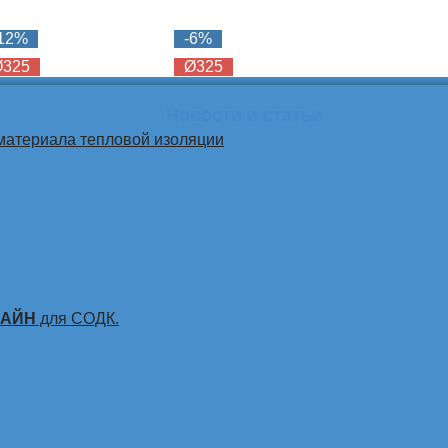
-12%
-6%
Ø325
Ø325
Новости и статьи
материала тепловой изоляции
ЛАЙН
для СОДК.