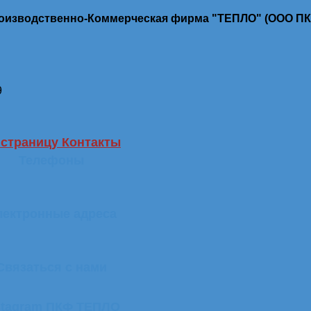
роизводственно-Коммерческая фирма "ТЕПЛО" (ООО П
9
 страницу Контакты
Телефоны
лектронные адреса
Связаться с нами
stagram ПКФ ТЕПЛО