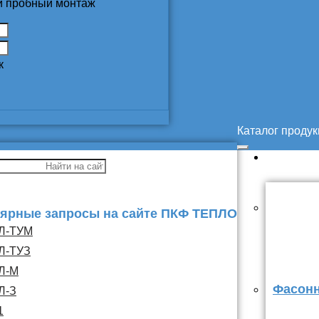
 и пробный монтаж
к
Каталог проду
ярные запросы на сайте ПКФ ТЕПЛО
Л-ТУМ
Л-ТУЗ
Л-М
Фасонн
Л-З
1