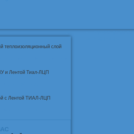
📞
+7 (4852) 91-96-22
info@pkfteplo.ru
✉
й теплоизоляционный слой
У и Лентой ТИАЛ-ЛЦП
той и Лентой ТИАЛ-ЛЦП
ВАС