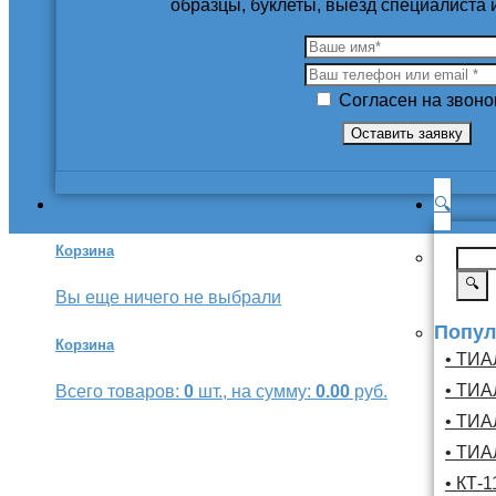
образцы, буклеты, выезд специалиста
Согласен на звоно
🔍
Корзина
🔍
Вы еще ничего не выбрали
Попул
Корзина
• ТИА
• ТИА
Всего товаров:
0
шт., на сумму:
0.00
руб.
• ТИА
• ТИА
• КТ-1