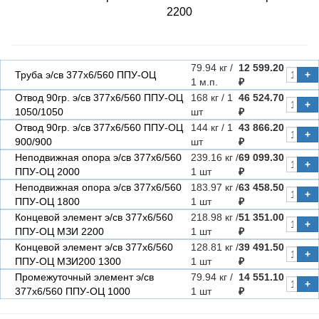
2200
79.94 кг /
12 599.20
Труба э/св 377х6/560 ППУ-ОЦ
+
1 м.п.
₽
Отвод 90гр. э/св 377х6/560 ППУ-ОЦ
168 кг / 1
46 524.70
+
1050/1050
шт
₽
Отвод 90гр. э/св 377х6/560 ППУ-ОЦ
144 кг / 1
43 866.20
+
900/900
шт
₽
Неподвижная опора э/св 377х6/560
239.16 кг /
69 099.30
+
ППУ-ОЦ 2000
1 шт
₽
Неподвижная опора э/св 377х6/560
183.97 кг /
63 458.50
+
ППУ-ОЦ 1800
1 шт
₽
Концевой элемент э/св 377х6/560
218.98 кг /
51 351.00
+
ППУ-ОЦ МЗИ 2200
1 шт
₽
Концевой элемент э/св 377х6/560
128.81 кг /
39 491.50
+
ППУ-ОЦ МЗИ200 1300
1 шт
₽
Промежуточный элемент э/св
79.94 кг /
14 551.10
+
377х6/560 ППУ-ОЦ 1000
1 шт
₽