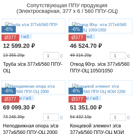
Сопутствующая ППУ продукция
(Электросварная, 377 х 6 / 560 ППУ-ОЦ)
-6%
-6%
79.94 кг / м3
168 кг / м3
Ø377
Ø377
12 599.20 ₽
46 524.70 ₽
13 355.20р
49 316.20р
Труба э/св 377х6/560 ППУ-
Отвод 90гр. э/св 377х6/560
ОЦ
ППУ-ОЦ 1050/1050
-6%
-6%
239.16 кг / м3
218.98 кг / м3
Ø377
Ø377
69 099.30 ₽
51 351.00 ₽
73 245.30р
54 432.10р
Неподвижная опора э/св
Концевой элемент э/св
377х6/560 ППУ-ОЦ 2000
377х6/560 ППУ-ОЦ МЗИ