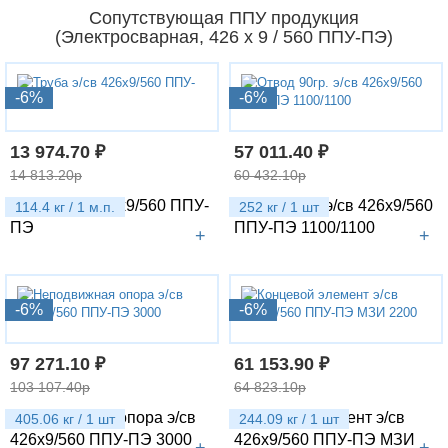
Сопутствующая ППУ продукция
(Электросварная, 426 х 9 / 560 ППУ-ПЭ)
-6%
-6%
13 974.70 ₽
57 011.40 ₽
14 813.20р
60 432.10р
Труба э/св 426х9/560 ППУ-
Отвод 90гр. э/св 426х9/560
114.4 кг / 1 м.п.
252 кг / 1 шт
ПЭ
ППУ-ПЭ 1100/1100
+
+
-6%
-6%
97 271.10 ₽
61 153.90 ₽
103 107.40р
64 823.10р
Неподвижная опора э/св
Концевой элемент э/св
405.06 кг / 1 шт
244.09 кг / 1 шт
426х9/560 ППУ-ПЭ 3000
426х9/560 ППУ-ПЭ МЗИ