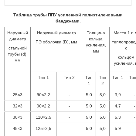
Таблица трубы ППУ усиленной полиэтиленовыми
бандажами.
Наружный
Наружный диаметр
Толщина
Масса 1 п.
диаметр
кольца
ПЭ оболочки (D), мм
теплопрово
усиления,
стальной
с
мм
трубы (d),
кольцом
мм
усиления, 
Тип 1
Тип 2
Тип
Тип
Тип 1
Тип
1
2
25×3
90×2,2
-
5,0
5,0
3,9
-
32×3
90×2,2
-
5,0
5,0
4,7
-
38×3
110×2,5
-
5,0
5,0
5,3
-
45×3
125×2,5
-
5,0
5,0
5.9
-