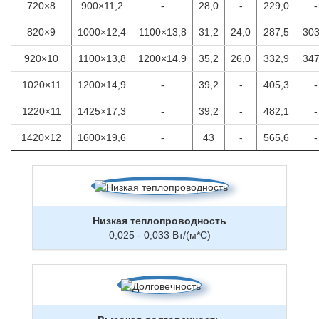
720×8
900×11,2
-
28,0
-
229,0
-
820×9
1000×12,4
1100×13,8
31,2
24,0
287,5
303
920×10
1100×13,8
1200×14.9
35,2
26,0
332,9
347
1020×11
1200×14,9
-
39,2
-
405,3
-
1220×11
1425×17,3
-
39,2
-
482,1
-
1420×12
1600×19,6
-
43
-
565,6
-
Низкая теплопроводность
0,025 - 0,033 Вт/(м*С)