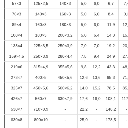
57×3
125×2,5
140×3
5,0
6,0
6,7
7,
76×3
140×3
160×3
5,0
6,0
8,4
9,
89×4
160×3
180×3
5,0
6,0
11,9
12
108×4
180×3
200×3,2
5,0
6,4
14,3
15
133×4
225×3,5
250×3,9
7,0
7,0
19,2
20
159×4,5
250×3,9
280×4,4
7,8
9,4
24,9
27
219×6
315×4,9
355×5,6
9,8
12,2
43,3
48
273×7
400×5
450×5,6
12,6
13,6
65,3
71
325×7
450×5,6
500×6,2
14,0
15,2
78,5
85
426×7
560×7
630×7,9
17,6
16,0
108,1
117
530×7
710×8,9
-
22,2
-
148,2
-
630×8
800×10
-
25,0
-
178,5
-