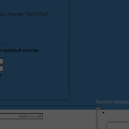
У и Лентой ТИАЛ-ЛЦП
той и Лентой ТИАЛ-ЛЦП
ВАС
 и пробный монтаж
к
Каталог проду