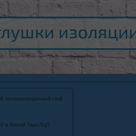
📞
+7 (4852) 91-96-22
info@pkfteplo.ru
✉
й теплоизоляционный слой