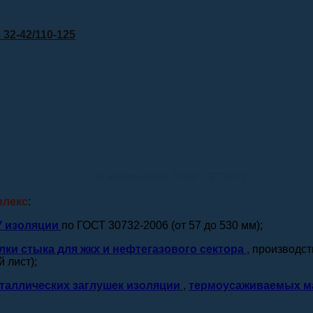
32-42/110-125
о компании ПКФ ТЕПЛО
плекс
:
У изоляции
по ГОСТ 30732-2006 (от 57 до 530 мм);
лки стыка для жкх и нефтегазового сектора
, производс
 лист);
таллических заглушек изоляции
,
термоусаживаемых м