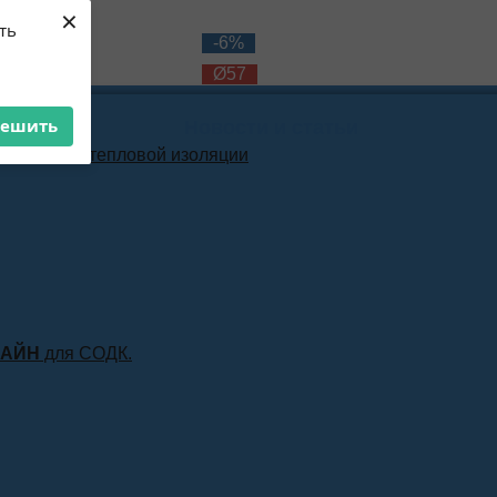
×
ть
-12%
-6%
Ø57
Ø57
решить
Новости и статьи
материала тепловой изоляции
ЛАЙН
для СОДК.