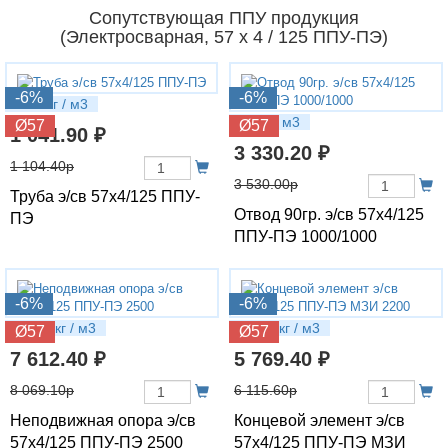
Сопутствующая ППУ продукция
(Электросварная, 57 х 4 / 125 ППУ-ПЭ)
-6%
-6%
7.02 кг / м3
14 кг / м3
Ø57
Ø57
1 041.90 ₽
3 330.20 ₽
1 104.40р
3 530.00р
Труба э/св 57х4/125 ППУ-
Отвод 90гр. э/св 57х4/125
ПЭ
ППУ-ПЭ 1000/1000
-6%
-6%
19.85 кг / м3
14.28 кг / м3
Ø57
Ø57
7 612.40 ₽
5 769.40 ₽
8 069.10р
6 115.60р
Неподвижная опора э/св
Концевой элемент э/св
57х4/125 ППУ-ПЭ 2500
57х4/125 ППУ-ПЭ МЗИ