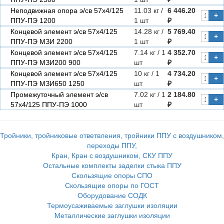
Неподвижная опора э/св 57х4/125
11.03 кг /
6 446.20
+
ППУ-ПЭ 1200
1 шт
₽
Концевой элемент э/св 57х4/125
14.28 кг /
5 769.40
+
ППУ-ПЭ МЗИ 2200
1 шт
₽
Концевой элемент э/св 57х4/125
7.14 кг / 1
4 352.70
+
ППУ-ПЭ МЗИ200 900
шт
₽
Концевой элемент э/св 57х4/125
10 кг / 1
4 734.20
+
ППУ-ПЭ МЗИ650 1250
шт
₽
Промежуточный элемент э/св
7.02 кг / 1
2 184.80
+
57х4/125 ППУ-ПЭ 1000
шт
₽
Тройники, тройниковые ответвления, тройники ППУ с воздушником,
переходы ППУ,
Кран, Кран с воздушником, СКУ ППУ
Остальные комплекты заделки стыка ППУ
Скользящие опоры СПО
Скользящие опоры по ГОСТ
Оборудование СОДК
Термоусаживаемые заглушки изоляции
Металлические заглушки изоляции