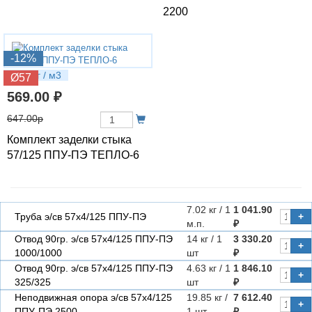
2200
-12%
1.21 кг / м3
Ø57
569.00 ₽
647.00р
Комплект заделки стыка
57/125 ППУ-ПЭ ТЕПЛО-6
7.02 кг / 1
1 041.90
Труба э/св 57х4/125 ППУ-ПЭ
+
м.п.
₽
Отвод 90гр. э/св 57х4/125 ППУ-ПЭ
14 кг / 1
3 330.20
+
1000/1000
шт
₽
Отвод 90гр. э/св 57х4/125 ППУ-ПЭ
4.63 кг / 1
1 846.10
+
325/325
шт
₽
Неподвижная опора э/св 57х4/125
19.85 кг /
7 612.40
+
ППУ-ПЭ 2500
1 шт
₽