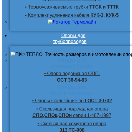
• Термоусаживаемые трубки
ТТСК и ТТТК
• Комплект удлинения кабеля
КУК-3, КУК-5
Опоры для
трубопроводов
Опоры для
стальной трубы
• Опора подвижная ОПП.
ОСТ 36-94-83
Опоры для
труб в изоляции
• Опоры скользящие по
ГОСТ 30732
• Скользящая подкладная опора
СПО,СПОк,СПОн
серии 1-487-1997
• Скользящая хомутовая опора
313.ТС-008