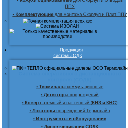
•
Кожухи оцинкованные
для Скорлуп и Отводов
ППУ
•
Комплектующие
для монтажа Скорлуп и Плит ППУ
Продукция
системы ОДК
Система оперативного дистанционного
контроля (СОДК)
•
Терминалы
коммутационные
•
Детекторы
повреждений
•
Ковер
наземный и настенный (
КНЗ и КНС
)
•
Локаторы
повреждений Термолайн
•
Инструменты и оборудование
•
Диспетчеризация СОДК