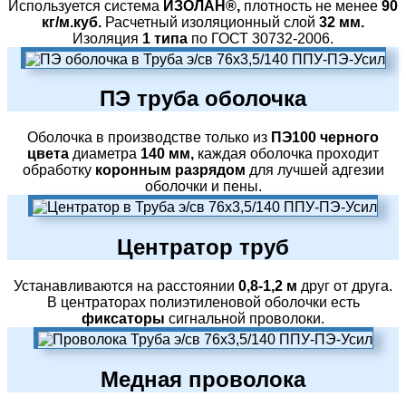
Используется система
ИЗОЛАН®,
плотность не менее
90
кг/м.куб.
Расчетный изоляционный слой
32 мм.
Изоляция
1 типа
по ГОСТ 30732-2006.
ПЭ труба оболочка
Оболочка в производстве только из
ПЭ100 черного
цвета
диаметра
140 мм,
каждая оболочка проходит
обработку
коронным разрядом
для лучшей адгезии
оболочки и пены.
Центратор труб
Устанавливаются на расстоянии
0,8-1,2 м
друг от друга.
В центраторах полиэтиленовой оболочки есть
фиксаторы
сигнальной проволоки.
Медная проволока