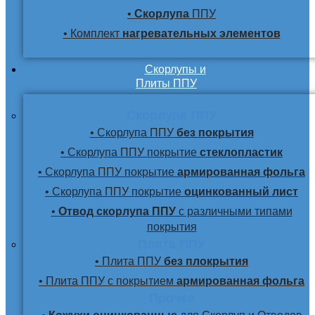
•
Скорлупа
ППУ
• Комплект
нагревательных элементов
Скорлупы и
Плиты ППУ
Скорлупа ППУ
• Скорлупа ППУ
без покрытия
• Скорлупа ППУ покрытие
стеклопластик
• Скорлупа ППУ покрытие
армированная фольга
• Скорлупа ППУ покрытие
оцинкованный лист
•
Отвод скорлупа ППУ
с различными типами
покрытия
Плита ППУ
• Плита ППУ
без плокрытия
• Плита ППУ с покрытием
армированная фольга
Прочее