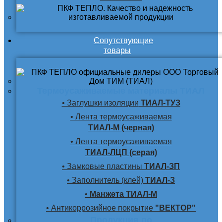
Сопутствующие
товары
Термоусаживаемые материалы ТИАЛ
• Заглушки изоляции
ТИАЛ-ТУЗ
• Лента термоусаживаемая
ТИАЛ-М (черная)
• Лента термоусаживаемая
ТИАЛ-ЛЦП (серая)
• Замковые пластины
ТИАЛ-ЗП
• Заполнитель (клей)
ТИАЛ-З
•
Манжета ТИАЛ-М
• Антикоррозийное покрытие
"ВЕКТОР"
Продукция по