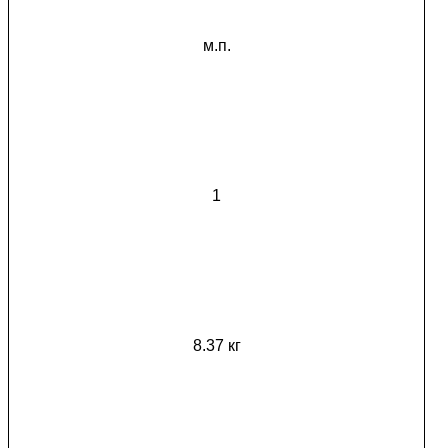
м.п.
1
8.37 кг