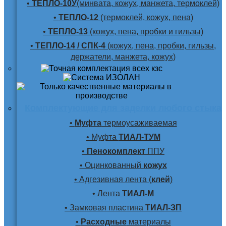
•
ТЕПЛО-10У
(минвата, кожух, манжета, термоклей)
•
ТЕПЛО-12
(термоклей, кожух, пена)
•
ТЕПЛО-13
(кожух, пена, пробки и гильзы)
•
ТЕПЛО-14 / СПК-4
(кожух, пена, пробки, гильзы,
держатели, манжета, кожух)
Комплектующие для заделки любого стыка
•
Муфта
термоусаживаемая
• Муфта
ТИАЛ-ТУМ
•
Пенокомплект
ППУ
• Оцинкованный
кожух
• Адгезивная лента (
клей
)
• Лента
ТИАЛ-М
• Замковая пластина
ТИАЛ-ЗП
•
Расходные
материалы