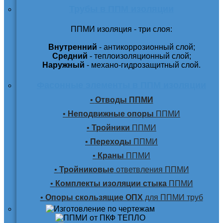
Трубы в ППМ изоляции
ППМИ изоляция - три слоя:
Внутренний
- антикоррозионный слой;
Средний
- теплоизоляционный слой;
Наружный
- механо-гидрозащитный слой.
Фасонные элементы в ППМ изоляции
•
Отводы ППМИ
•
Неподвижные опоры
ППМИ
•
Тройники
ППМИ
•
Переходы
ППМИ
•
Краны
ППМИ
•
Тройниковые
ответвления ППМИ
•
Комплекты изоляции стыка
ППМИ
•
Опоры скользящие ОПХ
для ППМИ труб