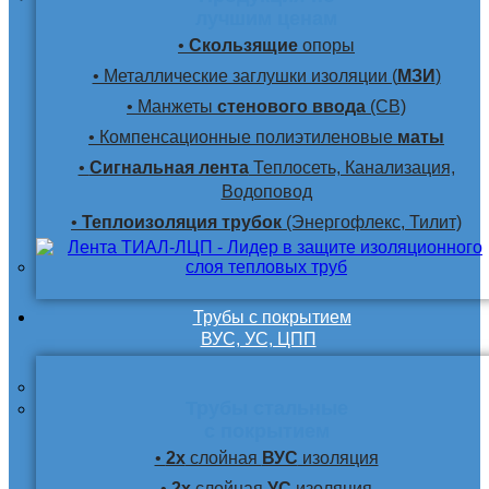
лучшим ценам
•
Скользящие
опоры
• Металлические заглушки изоляции (
МЗИ
)
• Манжеты
стенового ввода
(СВ)
• Компенсационные полиэтиленовые
маты
•
Сигнальная лента
Теплосеть, Канализация,
Водоповод
•
Теплоизоляция трубок
(Энергофлекс, Тилит)
Трубы с покрытием
ВУС, УС, ЦПП
Трубы стальные
с покрытием
•
2х
слойная
ВУС
изоляция
•
2х
слойная
УС
изоляция