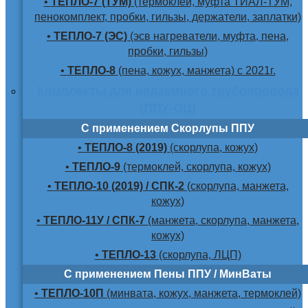
•
ТЕПЛО-7 (ТУМ)
(термоклей, муфта ТИАЛ-ТУМ,
пенокомплект, пробки, гильзы, держатели, заплатки)
•
ТЕПЛО-7 (ЭС)
(эсв нагреватели, муфта, пена,
пробки, гильзы)
•
ТЕПЛО-8
(пена, кожух, манжета) с 2021г.
Комплекты для надземного трубопровода
(ППУ-ОЦ)
С применением Скорлупы ППУ
•
ТЕПЛО-8 (2019)
(скорлупа, кожух)
•
ТЕПЛО-9
(термоклей, скорлупа, кожух)
•
ТЕПЛО-10 (2019) / СПК-2
(скорлупа, манжета,
кожух)
•
ТЕПЛО-11У / СПК-7
(манжета, скорлупа, манжета,
кожух)
•
ТЕПЛО-13
(скорлупа, ЛЦП)
С применением Пены ППУ / МинВаты
•
ТЕПЛО-10П
(минвата, кожух, манжета, термоклей)