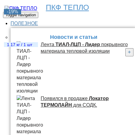
ПКФ ТЕПЛО
-6%
-6%
-6%
-6%
-12%
-19%
Toggle navigation
ПОЛЕЗНОЕ
Новости и статьи
Лента
ТИАЛ-ЛЦП - Лидер
покрывного
8.27 кг / 1 м.п.
16.5 кг / 1 шт
23.18 кг / 1 шт
16.72 кг / 1 шт
1.31 кг / 1 шт
1.17 кг / 1 шт
материала тепловой изоляции
+
+
+
+
+
+
Появился в продаже
Локатор
ТЕРМОЛАЙН
для СОДК.