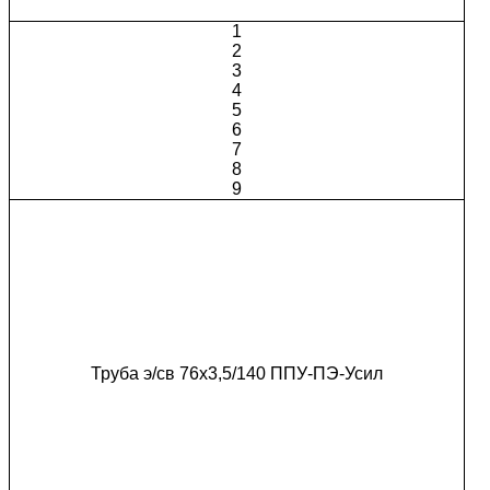
1
2
3
4
5
6
7
8
9
Труба э/св 76х3,5/140 ППУ-ПЭ-Усил