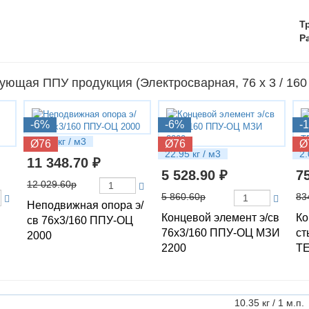
Т
Р
ующая ППУ продукция (Электросварная, 76 х 3 / 16
-6%
-6%
-
26.53 кг / м3
Ø76
Ø76
Ø
22.95 кг / м3
2.
11 348.70 ₽
5 528.90 ₽
7
12 029.60р
5 860.60р
83
Неподвижная опора э/
Концевой элемент э/св
Ко
св 76х3/160 ППУ-ОЦ
76х3/160 ППУ-ОЦ МЗИ
ст
2000
2200
ТЕ
10.35 кг / 1 м.п.