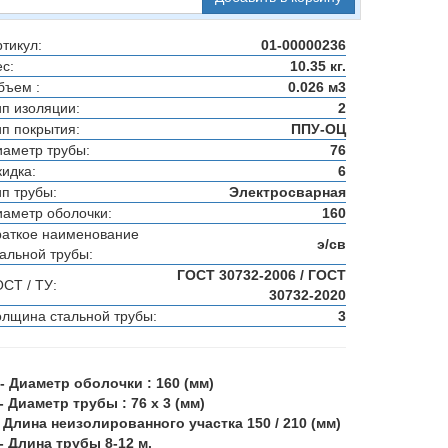
тикул:
01-00000236
с:
10.35 кг.
бъем :
0.026 м3
ип изоляции:
2
ип покрытия:
ППУ-ОЦ
иаметр трубы:
76
кидка:
6
ип трубы:
Электросварная
иаметр оболочки:
160
раткое наименование
э/св
тальной трубы:
ГОСТ 30732-2006 / ГОСТ
ОСТ / ТУ:
30732-2020
олщина стальной трубы:
3
 - Диаметр оболочки : 160 (мм)
 - Диаметр трубы : 76 х 3 (мм)
 - Длина неизолированного участка 150 / 210 (мм)
 - Длина трубы 8-12 м.