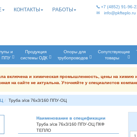
📞
+7 (4852) 91-96-2
Е
КОНТАКТЫ
РАБОТЫ
✉
info@pkfteplo.ru
лупы и
Продукция
Опоры для
Сопутствующие
ы ППУ
системы ОДК
трубопроводов
товары
была включена и химическая промышленность, цены на химию 
нная на сайте не актуальна. Уточняйте у специалистов комп
ОЦ
Труба э/св 76х3/160 ППУ-ОЦ
Наименование в спецификации
Труба э/св 76х3/160 ППУ-ОЦ
ПКФ
ТЕПЛО