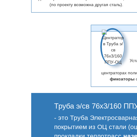
(по проекту возможна другая сталь).
Уст
центраторах поли
фиксаторы
Труба э/св 76х3/160 П
- это Труба Электросварн
покрытием из ОЦ стали (о
прокладки теплотрасс
наз