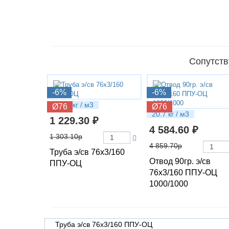
Сопутств
-6%
-6%
10.35 кг / м3
Ø76
Ø76
20.7 кг / м3
1 229.30 ₽
4 584.60 ₽
1 303.10р
4 859.70р
Труба э/св 76х3/160
Отвод 90гр. э/св
ППУ-ОЦ
76х3/160 ППУ-ОЦ
1000/1000
Труба э/св 76х3/160 ППУ-ОЦ