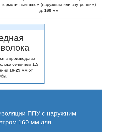
герметичным швом (наружным или внутренним)
д.
160 мм
едная
оволока
ся в производство
волока сечением
1,5
оянии
16-25 мм
от
убы.
 изоляции ППУ с наружним
етром 160 мм для