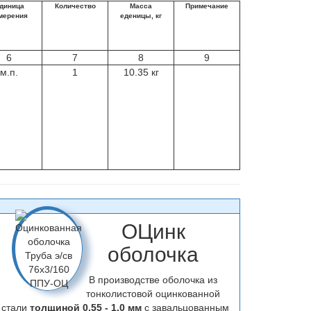
диница
Количество
Масса
Примечание
мерения
еденицы, кг
6
7
8
9
м.п.
1
10.35 кг
ОЦинк
оболочка
В производстве оболочка из
тонколистовой оцинкованной
стали
толщиной 0,55 - 1,0 мм
с завальцованным