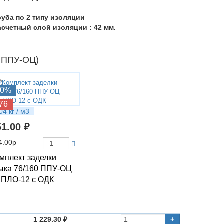
руба по 2 типу изоляции
асчетный слой изоляции : 42 мм.
0 ППУ-ОЦ)
10%
76
04 кг / м3
51.00 ₽
4.00р
мплект заделки
ыка 76/160 ППУ-ОЦ
ПЛО-12 с ОДК
1 229.30 ₽
+