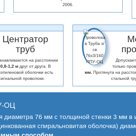
2006.
Центратор
М
труб
пр
анавливаются на расстоянии
Допускает
0,8-1,2 м
друг от друга. В
только про
этиленовой оболочки есть
мм.
Протянута на расст
сигнальной проволоки.
стальной тр
ПУ-ОЦ
ая диаметра 76 мм с толщиной стенки 3 мм в
цинкованная спиральновитая оболочка) диам
емным способом.