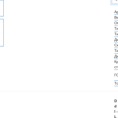
Ар
Ве
О
Т
Т
Д
С
Т
Д
К
с
Г
Т
D
d
l
L