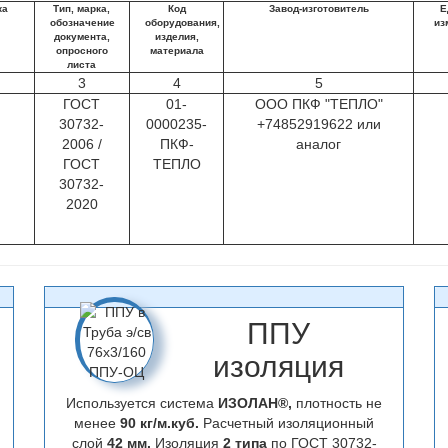
ка
Тип, марка,
Код
Завод-изготовитель
Е
обозначение
оборудования,
из
документа,
изделия,
опросного
материала
листа
3
4
5
ГОСТ
01-
ООО ПКФ "ТЕПЛО"
30732-
0000235-
+74852919622 или
2006 /
ПКФ-
аналог
ГОСТ
ТЕПЛО
30732-
2020
ППУ
изоляция
Используется система
ИЗОЛАН®,
плотность не
менее
90 кг/м.куб.
Расчетный изоляционный
слой
42 мм.
Изоляция
2 типа
по ГОСТ 30732-