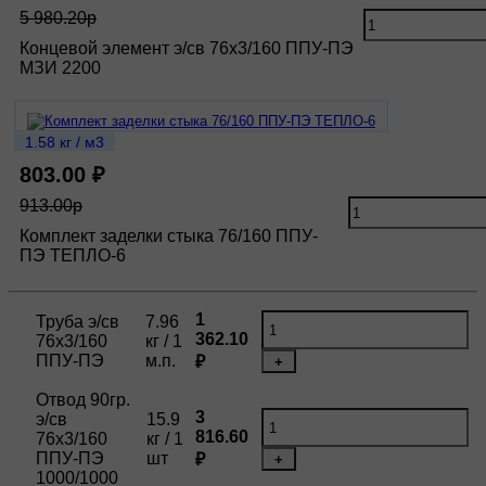
5 980.20р
Концевой элемент э/св 76х3/160 ППУ-ПЭ
МЗИ 2200
1.58 кг / м3
803.00 ₽
913.00р
Комплект заделки стыка 76/160 ППУ-
ПЭ ТЕПЛО-6
1
Труба э/св
7.96
362.10
76х3/160
кг / 1
ППУ-ПЭ
м.п.
₽
+
Отвод 90гр.
3
э/св
15.9
816.60
76х3/160
кг / 1
ППУ-ПЭ
шт
₽
+
1000/1000