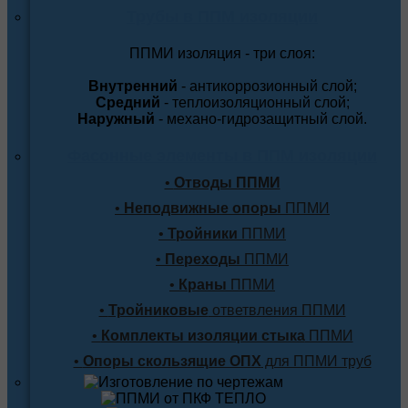
Трубы в ППМ изоляции
ППМИ изоляция - три слоя:
Внутренний
- антикоррозионный слой;
Средний
- теплоизоляционный слой;
Наружный
- механо-гидрозащитный слой.
Фасонные элементы в ППМ изоляции
•
Отводы ППМИ
•
Неподвижные опоры
ППМИ
•
Тройники
ППМИ
•
Переходы
ППМИ
•
Краны
ППМИ
•
Тройниковые
ответвления ППМИ
•
Комплекты изоляции стыка
ППМИ
•
Опоры скользящие ОПХ
для ППМИ труб