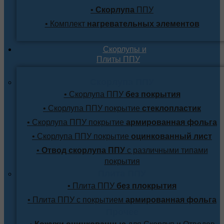
•
Скорлупа
ППУ
• Комплект
нагревательных элементов
Скорлупы и
Плиты ППУ
Скорлупа ППУ
• Скорлупа ППУ
без покрытия
• Скорлупа ППУ покрытие
стеклопластик
• Скорлупа ППУ покрытие
армированная фольга
• Скорлупа ППУ покрытие
оцинкованный лист
•
Отвод скорлупа ППУ
с различными типами
покрытия
Плита ППУ
• Плита ППУ
без плокрытия
• Плита ППУ с покрытием
армированная фольга
Прочее