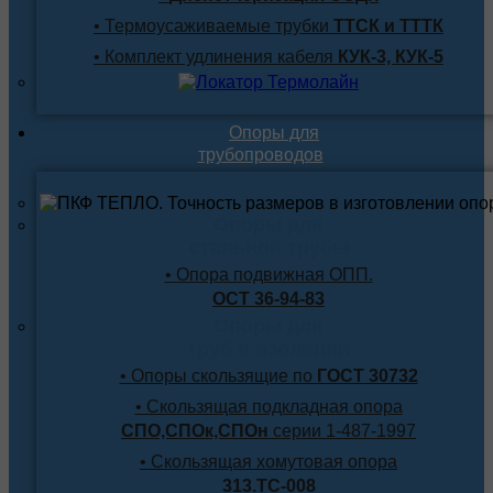
• Термоусаживаемые трубки
ТТСК и ТТТК
• Комплект удлинения кабеля
КУК-3, КУК-5
Опоры для
трубопроводов
Опоры для
стальной трубы
• Опора подвижная ОПП.
ОСТ 36-94-83
Опоры для
труб в изоляции
• Опоры скользящие по
ГОСТ 30732
• Скользящая подкладная опора
СПО,СПОк,СПОн
серии 1-487-1997
• Скользящая хомутовая опора
313.ТС-008