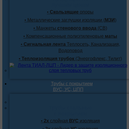
лучшим ценам
•
Скользящие
опоры
• Металлические заглушки изоляции (
МЗИ
)
• Манжеты
стенового ввода
(СВ)
• Компенсационные полиэтиленовые
маты
•
Сигнальная лента
Теплосеть, Канализация,
Водоповод
•
Теплоизоляция трубок
(Энергофлекс, Тилит)
Трубы с покрытием
ВУС, УС, ЦПП
Трубы стальные
с покрытием
•
2х
слойная
ВУС
изоляция
•
2х
слойная
УС
изоляция