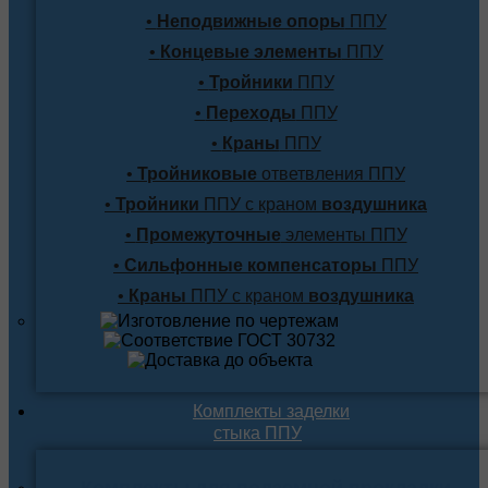
•
Неподвижные опоры
ППУ
•
Концевые элементы
ППУ
•
Тройники
ППУ
•
Переходы
ППУ
•
Краны
ППУ
•
Тройниковые
ответвления ППУ
•
Тройники
ППУ с краном
воздушника
•
Промежуточные
элементы ППУ
•
Сильфонные компенсаторы
ППУ
•
Краны
ППУ с краном
воздушника
Комплекты заделки
стыка ППУ
Комплекты для подземной прокладки