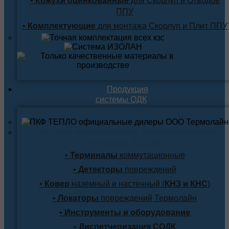
•
Кожухи оцинкованные
для Скорлуп и Отводов
ППУ
•
Комплектующие
для монтажа Скорлуп и Плит ППУ
Продукция
системы ОДК
Система оперативного дистанционного
контроля (СОДК)
•
Терминалы
коммутационные
•
Детекторы
повреждений
•
Ковер
наземный и настенный (
КНЗ и КНС
)
•
Локаторы
повреждений Термолайн
•
Инструменты и оборудование
•
Диспетчеризация СОДК