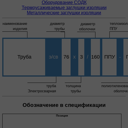
Оборудование СОДК
Термоусаживаемые заглушки изоляции
Металлические заглушки изоляции
наименование
диаметр
теплоизол
диаметр
изделия
трубы
ППУ
оболочки
Труба
э/св
76
х
3
/
160
ППУ
-
труба
толщина
полиэтиленова
Электросварная
трубы
оболочк
Обозначение в спецификации
Позиция