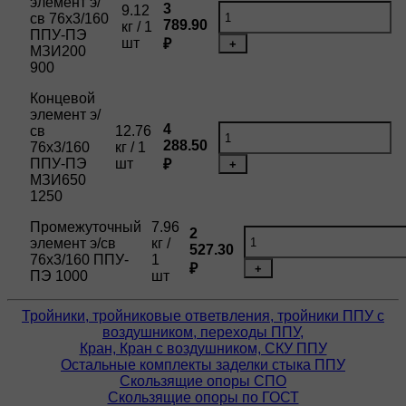
элемент э/
3
9.12
св 76х3/160
789.90
кг / 1
ППУ-ПЭ
шт
₽
+
МЗИ200
900
Концевой
элемент э/
4
св
12.76
288.50
76х3/160
кг / 1
ППУ-ПЭ
шт
₽
+
МЗИ650
1250
Промежуточный
7.96
2
элемент э/св
кг /
527.30
76х3/160 ППУ-
1
₽
+
ПЭ 1000
шт
Тройники, тройниковые ответвления, тройники ППУ с
воздушником, переходы ППУ,
Кран, Кран с воздушником, СКУ ППУ
Остальные комплекты заделки стыка ППУ
Скользящие опоры СПО
Скользящие опоры по ГОСТ