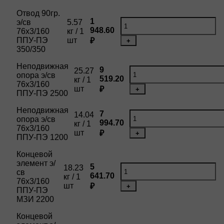
Отвод 90гр.
1
э/св
5.57
948.60
76х3/160
кг / 1
ППУ-ПЭ
шт
₽
+
350/350
Неподвижная
9
25.27
опора э/св
519.20
кг / 1
76х3/160
шт
₽
+
ППУ-ПЭ 2500
Неподвижная
7
14.04
опора э/св
994.70
кг / 1
76х3/160
шт
₽
+
ППУ-ПЭ 1200
Концевой
элемент э/
5
18.23
св
641.70
кг / 1
76х3/160
шт
₽
+
ППУ-ПЭ
МЗИ 2200
Концевой