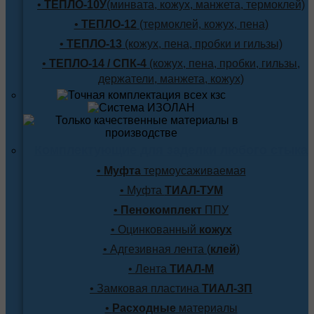
•
ТЕПЛО-10У
(минвата, кожух, манжета, термоклей)
•
ТЕПЛО-12
(термоклей, кожух, пена)
•
ТЕПЛО-13
(кожух, пена, пробки и гильзы)
•
ТЕПЛО-14 / СПК-4
(кожух, пена, пробки, гильзы,
держатели, манжета, кожух)
Комплектующие для заделки любого стыка
•
Муфта
термоусаживаемая
• Муфта
ТИАЛ-ТУМ
•
Пенокомплект
ППУ
• Оцинкованный
кожух
• Адгезивная лента (
клей
)
• Лента
ТИАЛ-М
• Замковая пластина
ТИАЛ-ЗП
•
Расходные
материалы