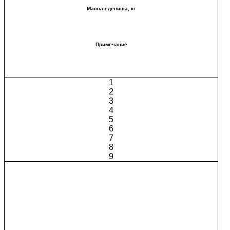
Масса еденицы, кг
Примечание
1
2
3
4
5
6
7
8
9