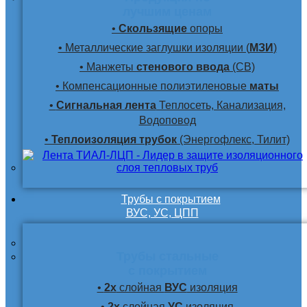
лучшим ценам
•
Скользящие
опоры
• Металлические заглушки изоляции (
МЗИ
)
• Манжеты
стенового ввода
(СВ)
• Компенсационные полиэтиленовые
маты
•
Сигнальная лента
Теплосеть, Канализация,
Водоповод
•
Теплоизоляция трубок
(Энергофлекс, Тилит)
Трубы с покрытием
ВУС, УС, ЦПП
Трубы стальные
с покрытием
•
2х
слойная
ВУС
изоляция
•
2х
слойная
УС
изоляция