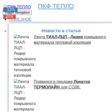
ПКФ ТЕПЛО
-6%
-6%
-6%
-6%
-12%
Toggle navigation
Ø76
Ø76
Ø76
Ø76
Ø76
ПОЛЕЗНОЕ
Новости и статьи
Лента
ТИАЛ-ЛЦП - Лидер
покрывного
материала тепловой изоляции
Появился в продаже
Локатор
ТЕРМОЛАЙН
для СОДК.