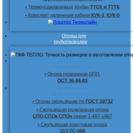
• Термоусаживаемые трубки
ТТСК и ТТТК
• Комплект удлинения кабеля
КУК-3, КУК-5
Опоры для
трубопроводов
Опоры для
стальной трубы
• Опора подвижная ОПП.
ОСТ 36-94-83
Опоры для
труб в изоляции
• Опоры скользящие по
ГОСТ 30732
• Скользящая подкладная опора
СПО,СПОк,СПОн
серии 1-487-1997
• Скользящая хомутовая опора
313.ТС-008