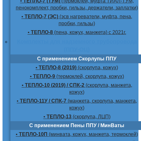
•
ТЕПЛО-7 (ТУМ)
(термоклей, муфта ТИАЛ-ТУМ,
пенокомплект, пробки, гильзы, держатели, заплатки)
•
ТЕПЛО-7 (ЭС)
(эсв нагреватели, муфта, пена,
пробки, гильзы)
•
ТЕПЛО-8
(пена, кожух, манжета) с 2021г.
Комплекты для надземного трубопровода
(ППУ-ОЦ)
С применением Скорлупы ППУ
•
ТЕПЛО-8 (2019)
(скорлупа, кожух)
•
ТЕПЛО-9
(термоклей, скорлупа, кожух)
•
ТЕПЛО-10 (2019) / СПК-2
(скорлупа, манжета,
кожух)
•
ТЕПЛО-11У / СПК-7
(манжета, скорлупа, манжета,
кожух)
•
ТЕПЛО-13
(скорлупа, ЛЦП)
С применением Пены ППУ / МинВаты
•
ТЕПЛО-10П
(минвата, кожух, манжета, термоклей)