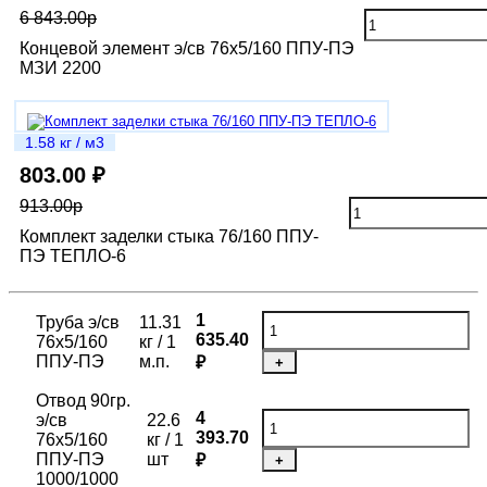
6 843.00р
Концевой элемент э/св 76х5/160 ППУ-ПЭ
МЗИ 2200
1.58 кг / м3
803.00 ₽
913.00р
Комплект заделки стыка 76/160 ППУ-
ПЭ ТЕПЛО-6
1
Труба э/св
11.31
635.40
76х5/160
кг / 1
ППУ-ПЭ
м.п.
₽
+
Отвод 90гр.
4
э/св
22.6
393.70
76х5/160
кг / 1
ППУ-ПЭ
шт
₽
+
1000/1000