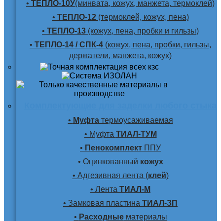
•
ТЕПЛО-10У
(минвата, кожух, манжета, термоклей)
•
ТЕПЛО-12
(термоклей, кожух, пена)
•
ТЕПЛО-13
(кожух, пена, пробки и гильзы)
•
ТЕПЛО-14 / СПК-4
(кожух, пена, пробки, гильзы,
держатели, манжета, кожух)
Комплектующие для заделки любого стыка
•
Муфта
термоусаживаемая
• Муфта
ТИАЛ-ТУМ
•
Пенокомплект
ППУ
• Оцинкованный
кожух
• Адгезивная лента (
клей
)
• Лента
ТИАЛ-М
• Замковая пластина
ТИАЛ-ЗП
•
Расходные
материалы