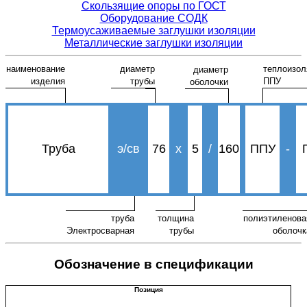
Скользящие опоры по ГОСТ
Оборудование СОДК
Термоусаживаемые заглушки изоляции
Металлические заглушки изоляции
наименование
диаметр
теплоизол
диаметр
изделия
трубы
ППУ
оболочки
Труба
э/св
76
х
5
/
160
ППУ
-
труба
толщина
полиэтиленова
Электросварная
трубы
оболочк
Обозначение в спецификации
Позиция