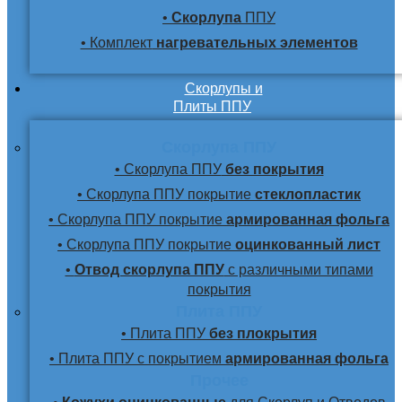
•
Скорлупа
ППУ
• Комплект
нагревательных элементов
Скорлупы и
Плиты ППУ
Скорлупа ППУ
• Скорлупа ППУ
без покрытия
• Скорлупа ППУ покрытие
стеклопластик
• Скорлупа ППУ покрытие
армированная фольга
• Скорлупа ППУ покрытие
оцинкованный лист
•
Отвод скорлупа ППУ
с различными типами
покрытия
Плита ППУ
• Плита ППУ
без плокрытия
• Плита ППУ с покрытием
армированная фольга
Прочее