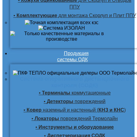
•
Кожухи оцинкованные
для Скорлуп и Отводов
ППУ
•
Комплектующие
для монтажа Скорлуп и Плит ППУ
Продукция
системы ОДК
Система оперативного дистанционного
контроля (СОДК)
•
Терминалы
коммутационные
•
Детекторы
повреждений
•
Ковер
наземный и настенный (
КНЗ и КНС
)
•
Локаторы
повреждений Термолайн
•
Инструменты и оборудование
•
Диспетчеризация СОДК