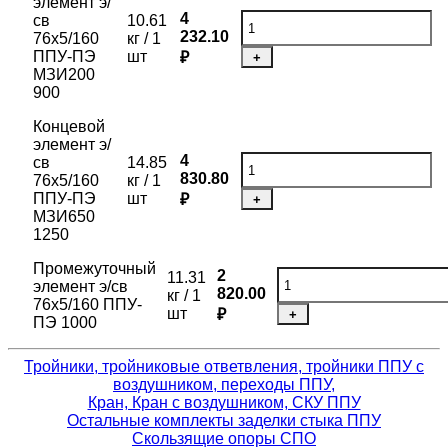
элемент э/
4
св
10.61
232.10
76х5/160
кг / 1
ППУ-ПЭ
шт
₽
+
МЗИ200
900
Концевой
элемент э/
4
св
14.85
830.80
76х5/160
кг / 1
ППУ-ПЭ
шт
₽
+
МЗИ650
1250
Промежуточный
2
11.31
элемент э/св
820.00
кг / 1
76х5/160 ППУ-
шт
₽
+
ПЭ 1000
Тройники, тройниковые ответвления, тройники ППУ с
воздушником, переходы ППУ,
Кран, Кран с воздушником, СКУ ППУ
Остальные комплекты заделки стыка ППУ
Скользящие опоры СПО