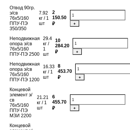
Отвод 90гр.
2
э/св
7.92
150.50
76х5/160
кг / 1
ППУ-ПЭ
шт
₽
+
350/350
Неподвижная
29.4
10
опора э/св
кг /
284.20
76х5/160
1
₽
+
ППУ-ПЭ 2500
шт
Неподвижная
8
16.33
опора э/св
453.70
кг / 1
76х5/160
шт
₽
+
ППУ-ПЭ 1200
Концевой
элемент э/
6
21.21
св
455.70
кг / 1
76х5/160
шт
₽
+
ППУ-ПЭ
МЗИ 2200
Концевой