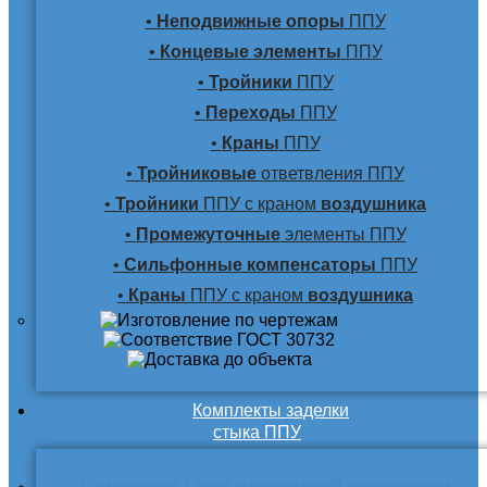
•
Неподвижные опоры
ППУ
•
Концевые элементы
ППУ
•
Тройники
ППУ
•
Переходы
ППУ
•
Краны
ППУ
•
Тройниковые
ответвления ППУ
•
Тройники
ППУ с краном
воздушника
•
Промежуточные
элементы ППУ
•
Сильфонные компенсаторы
ППУ
•
Краны
ППУ с краном
воздушника
Комплекты заделки
стыка ППУ
Комплекты для подземной прокладки