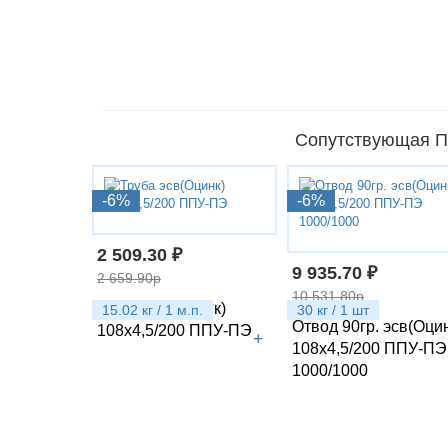
Сопутствующая ПП
-6%
-6%
2 509.30 ₽
9 935.70 ₽
2 659.90р
10 531.80р
Труба эсв(Оцинк)
15.02 кг / 1 м.п.
30 кг / 1 шт
Отвод 90гр. эсв(Оци
108х4,5/200 ППУ-ПЭ
+
108х4,5/200 ППУ-ПЭ
1000/1000