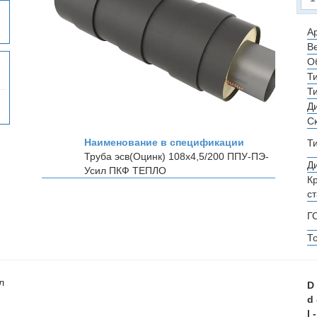
Ар
Ве
О
Т
Т
Д
С
Наименование в спецификации
Т
Труба эсв(Оцинк) 108х4,5/200 ППУ-ПЭ-
Д
Усил
ПКФ ТЕПЛО
К
с
Г
Т
D
d
l