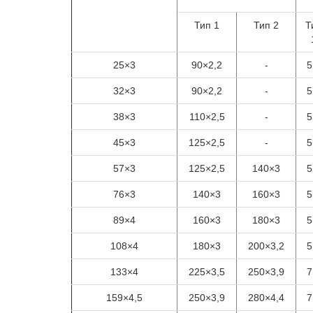
Тип 1
Тип 2
Т
25×3
90×2,2
-
5
32×3
90×2,2
-
5
38×3
110×2,5
-
5
45×3
125×2,5
-
5
57×3
125×2,5
140×3
5
76×3
140×3
160×3
5
89×4
160×3
180×3
5
108×4
180×3
200×3,2
5
133×4
225×3,5
250×3,9
7
159×4,5
250×3,9
280×4,4
7