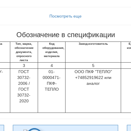
Посмотреть еще
Обозначение в спецификации
ка
Тип, марка,
Код
Завод-изготовитель
Е
обозначение
оборудования,
из
документа,
изделия,
опросного
материала
листа
3
4
5
У-
ГОСТ
01-
ООО ПКФ "ТЕПЛО"
30732-
0000471-
+74852919622 или
2006 /
ПКФ-
аналог
ГОСТ
ТЕПЛО
30732-
2020