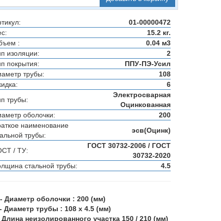
тикул:
01-00000472
с:
15.2 кг.
бъем :
0.04 м3
ип изоляции:
2
ип покрытия:
ППУ-ПЭ-Усил
иаметр трубы:
108
кидка:
6
Электросварная
ип трубы:
Оцинкованная
иаметр оболочки:
200
раткое наименование
эсв(Оцинк)
тальной трубы:
ГОСТ 30732-2006 / ГОСТ
ОСТ / ТУ:
30732-2020
олщина стальной трубы:
4.5
 - Диаметр оболочки : 200 (мм)
 - Диаметр трубы : 108 х 4.5 (мм)
 - Длина неизолированного участка 150 / 210 (мм)