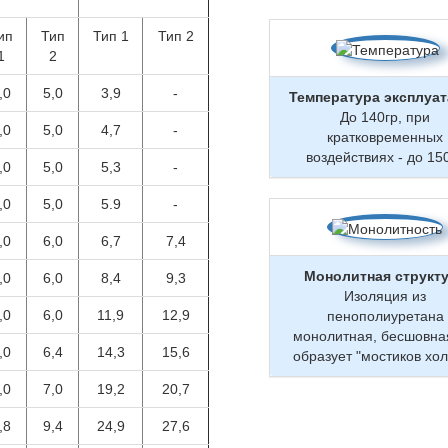
ип
Тип
Тип 1
Тип 2
1
2
,0
5,0
3,9
-
Температура эксплуа
До 140гр, при
,0
5,0
4,7
-
кратковременных
воздействиях - до 15
,0
5,0
5,3
-
,0
5,0
5.9
-
,0
6,0
6,7
7,4
Монолитная структ
,0
6,0
8,4
9,3
Изоляция из
,0
6,0
11,9
12,9
пенополиуретана
монолитная, бесшовна
,0
6,4
14,3
15,6
образует "мостиков хо
,0
7,0
19,2
20,7
,8
9,4
24,9
27,6