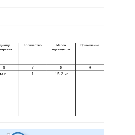
диница
Количество
Масса
Примечание
мерения
еденицы, кг
6
7
8
9
м.п.
1
15.2 кг