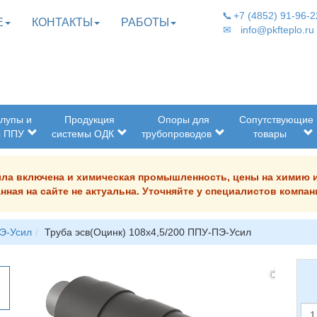
📞
+7 (4852) 91-96-2
Е
КОНТАКТЫ
РАБОТЫ
✉
info@pkfteplo.ru
лупы и
Продукция
Опоры для
Сопутствующие
ы ППУ
системы ОДК
трубопроводов
товары
была включена и химическая промышленность, цены на химию 
нная на сайте не актуальна. Уточняйте у специалистов комп
Э-Усил
Труба эсв(Оцинк) 108х4,5/200 ППУ-ПЭ-Усил