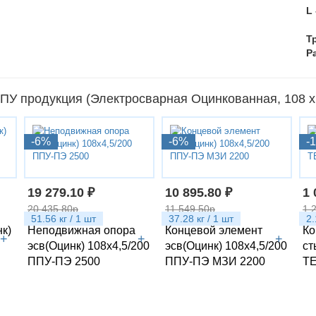
L
Т
Р
У продукция (Электросварная Оцинкованная, 108 х 
-6%
-6%
-
19 279.10 ₽
10 895.80 ₽
1 
20 435.80р
11 549.50р
1 
51.56 кг / 1 шт
37.28 кг / 1 шт
2.
нк)
Неподвижная опора
Концевой элемент
Ко
+
+
+
эсв(Оцинк) 108х4,5/200
эсв(Оцинк) 108х4,5/200
ст
ППУ-ПЭ 2500
ППУ-ПЭ МЗИ 2200
Т