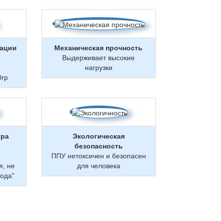
тации
Механическая прочность
Выдерживает высокие
нагрузки
0гр
ура
Экологическая
безопасность
ППУ нетоксичен и безопасен
я, не
для человека
лода"