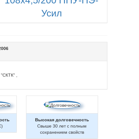
108х4,5/200 ППУ-ПЭ-
Усил
2006
"СКТК" ,
ость
Высокая долговечность
С)
Свыше 30 лет с полным
сохранением свойств