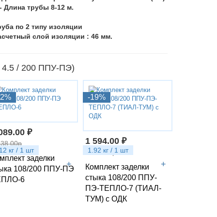
 - Длина трубы 8-12 м.
руба по 2 типу изоляции
асчетный слой изоляции : 46 мм.
4.5 / 200 ППУ-ПЭ)
12%
-19%
089.00 ₽
1 594.00 ₽
238.00р
12 кг / 1 шт
1.92 кг / 1 шт
1 968.00р
мплект заделки
+
+
Комплект заделки
ыка 108/200 ППУ-ПЭ
стыка 108/200 ППУ-
ЕПЛО-6
ПЭ-ТЕПЛО-7 (ТИАЛ-
ТУМ) с ОДК