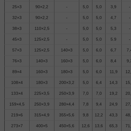
25×3
90×2,2
-
5,0
5,0
3,9
-
32×3
90×2,2
-
5,0
5,0
4,7
-
38×3
110×2,5
-
5,0
5,0
5,3
-
45×3
125×2,5
-
5,0
5,0
5.9
-
57×3
125×2,5
140×3
5,0
6,0
6,7
7,
76×3
140×3
160×3
5,0
6,0
8,4
9,
89×4
160×3
180×3
5,0
6,0
11,9
12
108×4
180×3
200×3,2
5,0
6,4
14,3
15
133×4
225×3,5
250×3,9
7,0
7,0
19,2
20
159×4,5
250×3,9
280×4,4
7,8
9,4
24,9
27
219×6
315×4,9
355×5,6
9,8
12,2
43,3
48
273×7
400×5
450×5,6
12,6
13,6
65,3
71