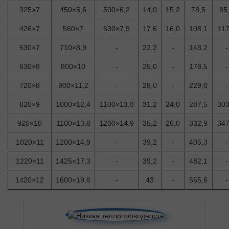
325×7
450×5,6
500×6,2
14,0
15,2
78,5
85
426×7
560×7
630×7,9
17,6
16,0
108,1
117
530×7
710×8,9
-
22,2
-
148,2
-
630×8
800×10
-
25,0
-
178,5
-
720×8
900×11,2
-
28,0
-
229,0
-
820×9
1000×12,4
1100×13,8
31,2
24,0
287,5
303
920×10
1100×13,8
1200×14.9
35,2
26,0
332,9
347
1020×11
1200×14,9
-
39,2
-
405,3
-
1220×11
1425×17,3
-
39,2
-
482,1
-
1420×12
1600×19,6
-
43
-
565,6
-