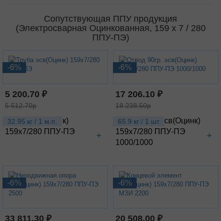
Сопутствующая ППУ продукция
(Электросварная Оцинкованная, 159 х 7 / 280
ППУ-ПЭ)
-6%
-6%
5 200.70 ₽
17 206.10 ₽
5 512.70р
18 238.50р
Труба эсв(Оцинк)
Отвод 90гр. эсв(Оцинк)
32.95 кг / 1 м.п.
65.9 кг / 1 шт
159х7/280 ППУ-ПЭ
159х7/280 ППУ-ПЭ
+
+
1000/1000
-6%
-6%
33 811.30 ₽
20 508.00 ₽