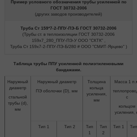
Пример условного обозначения трубы усиленной по
ГОСТ 30732-2006
(других заводов производителей)
Труба Ст 159*7-2-ППУ-ПЭ-Б ГОСТ 30732-2006
(Трубы ст. в теплоизоляции ГОСТ 30732-2006
159х7_280_ППУ-ПЭ-У ООО "СКТК" ,
Труба Ст 159х7-2-ППУ-ПЭ-Б/280 # ООО "СМИТ-Ярцево" )
Таблица трубы ППУ усиленной полиэтиленовыми
бандажами.
Наружный
Наружный диаметр
Толщина
Масса 1 п.
диаметр
кольца
ПЭ оболочки (D), мм
теплопрово
усиления,
стальной
с
мм
трубы (d),
кольцом
мм
усиления, 
Тип 1
Тип 2
Тип
Тип
Тип 1
Тип
1
2