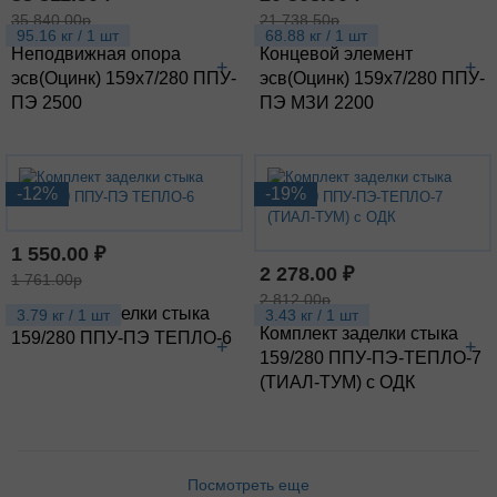
35 840.00р
21 738.50р
95.16 кг / 1 шт
68.88 кг / 1 шт
Неподвижная опора
Концевой элемент
+
+
эсв(Оцинк) 159х7/280 ППУ-
эсв(Оцинк) 159х7/280 ППУ-
ПЭ 2500
ПЭ МЗИ 2200
-12%
-19%
1 550.00 ₽
2 278.00 ₽
1 761.00р
2 812.00р
Комплект заделки стыка
3.79 кг / 1 шт
3.43 кг / 1 шт
Комплект заделки стыка
159/280 ППУ-ПЭ ТЕПЛО-6
+
+
159/280 ППУ-ПЭ-ТЕПЛО-7
(ТИАЛ-ТУМ) с ОДК
Посмотреть еще